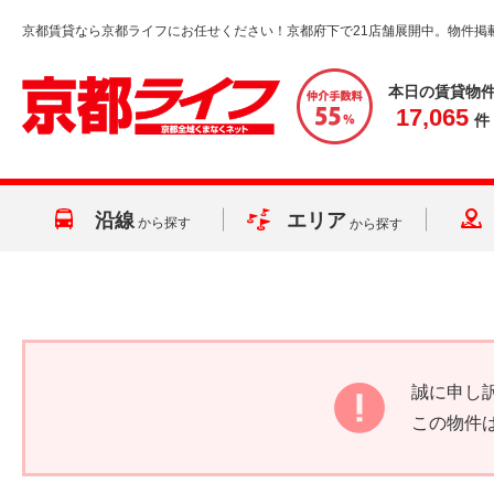
京都賃貸なら京都ライフにお任せください！京都府下で21店舗展開中。物件掲
本日の賃貸物
17,065
件
沿線
エリア
から探す
から探す
誠に申し
この物件