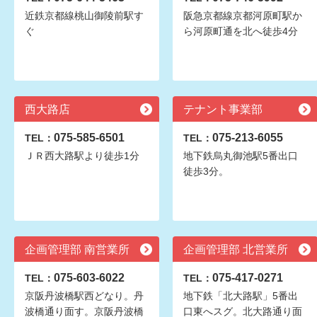
近鉄京都線桃山御陵前駅す
阪急京都線京都河原町駅か
ぐ
ら河原町通を北へ徒歩4分
西大路店
テナント事業部
075-585-6501
075-213-6055
TEL：
TEL：
ＪＲ西大路駅より徒歩1分
地下鉄烏丸御池駅5番出口
徒歩3分。
企画管理部 南営業所
企画管理部 北営業所
075-603-6022
075-417-0271
TEL：
TEL：
京阪丹波橋駅西どなり。丹
地下鉄「北大路駅」5番出
波橋通り面す。京阪丹波橋
口東へスグ。北大路通り面