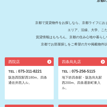
京都
京都で賃貸物件をお探しなら、京都ライフにおま
エリア、沿線、大学、こ
賃貸情報はもちろん、京都の住み心地や暮らし
京都でお部屋探しをご希望の方や掲載物件
西院店
四条烏丸店
075-311-8221
075-256-5115
TEL：
TEL：
阪急西院駅西180m。四条
地下鉄四条駅・阪急烏丸駅
通佐井西入ル。
西200m。四条通新町東入
ル。