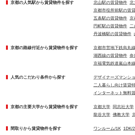
京都の人気駅から賃貸物件を探す
北山駅の賃貸物件
北
京都市役所前駅の賃
五条駅の賃貸物件
京
円町駅の賃貸物件
二
丹波橋駅の賃貸物件
京都の路線付近から賃貸物件を探す
京都市営地下鉄烏丸
湖西線の賃貸物件
奈
京福電気鉄道嵐山本
人気のこだわり条件から探す
デザイナーズマンシ
二人暮らし向け賃貸
インターネット無料
京都の主要大学から賃貸物件を探す
京都大学
同志社大学
龍谷大学
佛教大学
間取りから賃貸物件を探す
ワンルーム/1K
1DK/