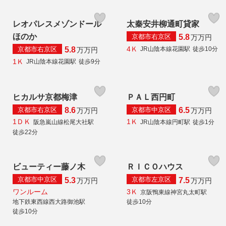
レオパレスメゾンドール
太秦安井柳通町貸家
ほのか
京都市右京区
5.8
万
万円
4Ｋ
京都市右京区
JR山陰本線花園駅
徒歩10分
5.8
万
万円
1Ｋ
JR山陰本線花園駅
徒歩9分
ヒカルサ京都梅津
ＰＡＬ西円町
京都市右京区
京都市中京区
8.6
6.5
万
万円
万
万円
1ＤＫ
1Ｋ
阪急嵐山線松尾大社駅
JR山陰本線円町駅
徒歩1分
徒歩22分
ビューティー藤ノ木
ＲＩＣＯハウス
京都市中京区
京都市左京区
5.3
7.5
万
万円
万
万円
ワンルーム
3Ｋ
京阪鴨東線神宮丸太町駅
地下鉄東西線西大路御池駅
徒歩10分
徒歩10分