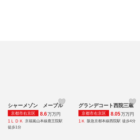
シャーメゾン メープル
グランデコート西院三蔵
京都市右京区
京都市右京区
8.6
8.05
万
万円
万
万円
1ＬＤＫ
1Ｋ
京福嵐山本線鹿王院駅
阪急京都本線西院駅
徒歩4分
徒歩1分