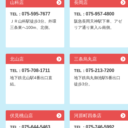
山科店
長岡店
075-595-7677
075-957-4800
TEL：
TEL：
ＪＲ山科駅徒歩3分。外環
阪急長岡天神駅下車、アゼ
三条東へ100m、北側。
リア通り東入ル南側。
北山店
三条烏丸店
075-708-1711
075-213-7200
TEL：
TEL：
地下鉄北山駅4番出口直
地下鉄烏丸御池駅5番出口
結。
徒歩3分。
伏見桃山店
河原町四条店
075-644-5463
075-746-5992
TEL：
TEL：