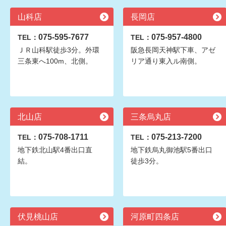
山科店
長岡店
075-595-7677
075-957-4800
TEL：
TEL：
ＪＲ山科駅徒歩3分。外環
阪急長岡天神駅下車、アゼ
三条東へ100m、北側。
リア通り東入ル南側。
北山店
三条烏丸店
075-708-1711
075-213-7200
TEL：
TEL：
地下鉄北山駅4番出口直
地下鉄烏丸御池駅5番出口
結。
徒歩3分。
伏見桃山店
河原町四条店