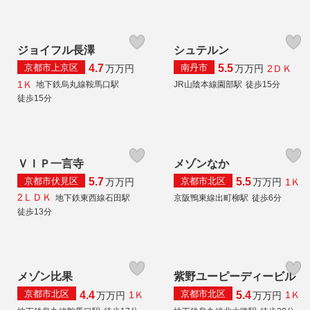
ジョイフル長澤
シュテルン
京都市上京区
南丹市
4.7
5.5
2ＤＫ
万
万円
万
万円
1Ｋ
地下鉄烏丸線鞍馬口駅
JR山陰本線園部駅
徒歩15分
徒歩15分
ＶＩＰ一言寺
メゾンなか
京都市伏見区
京都市北区
5.7
5.5
1Ｋ
万
万円
万
万円
2ＬＤＫ
地下鉄東西線石田駅
京阪鴨東線出町柳駅
徒歩6分
徒歩13分
メゾン比果
紫野ユーピーディービル
京都市北区
京都市北区
4.4
5.4
1Ｋ
1Ｋ
万
万円
万
万円