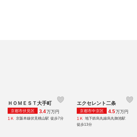
ＨＯＭＥＳＴ大手町
エクセレント二条
京都市伏見区
京都市中京区
3.4
4.5
万
万円
万
万円
1Ｋ
1Ｋ
京阪本線伏見桃山駅
徒歩7分
地下鉄烏丸線烏丸御池駅
徒歩13分