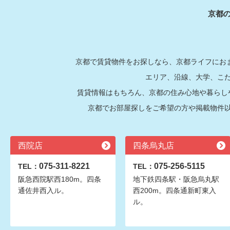
京都
京都で賃貸物件をお探しなら、京都ライフにおま
エリア、沿線、大学、こ
賃貸情報はもちろん、京都の住み心地や暮らし
京都でお部屋探しをご希望の方や掲載物件
西院店
四条烏丸店
075-311-8221
075-256-5115
TEL：
TEL：
阪急西院駅西180m。四条
地下鉄四条駅・阪急烏丸駅
通佐井西入ル。
西200m。四条通新町東入
ル。