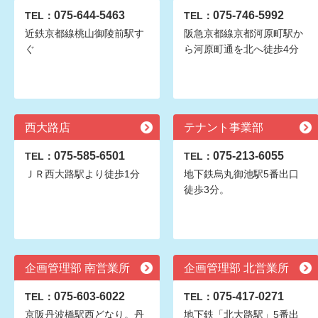
075-644-5463
075-746-5992
TEL：
TEL：
近鉄京都線桃山御陵前駅す
阪急京都線京都河原町駅か
ぐ
ら河原町通を北へ徒歩4分
西大路店
テナント事業部
075-585-6501
075-213-6055
TEL：
TEL：
ＪＲ西大路駅より徒歩1分
地下鉄烏丸御池駅5番出口
徒歩3分。
企画管理部 南営業所
企画管理部 北営業所
075-603-6022
075-417-0271
TEL：
TEL：
京阪丹波橋駅西どなり。丹
地下鉄「北大路駅」5番出