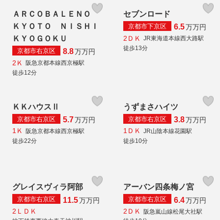
ＡＲＣＯＢＡＬＥＮＯ
セブンロード
ＫＹＯＴＯ ＮＩＳＨＩ
京都市下京区
6.5
万
万円
2ＤＫ
ＫＹＯＧＯＫＵ
JR東海道本線西大路駅
徒歩13分
京都市右京区
8.8
万
万円
2Ｋ
阪急京都本線西京極駅
徒歩12分
ＫＫハウスⅡ
うずまさハイツ
京都市右京区
京都市右京区
5.7
3.8
万
万円
万
万円
1Ｋ
1ＤＫ
阪急京都本線西京極駅
JR山陰本線花園駅
徒歩22分
徒歩10分
グレイスヴィラ阿部
アーバン四条梅ノ宮
京都市右京区
京都市右京区
11.5
6.4
万
万円
万
万円
2ＬＤＫ
2ＤＫ
阪急嵐山線松尾大社駅