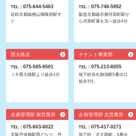
075-644-5463
075-746-5992
TEL：
TEL：
近鉄京都線桃山御陵前駅す
阪急京都線京都河原町駅か
ぐ
ら河原町通を北へ徒歩4分
西大路店
テナント事業部
075-585-6501
075-213-6055
TEL：
TEL：
ＪＲ西大路駅より徒歩1分
地下鉄烏丸御池駅5番出口
徒歩3分。
企画管理部 南営業所
企画管理部 北営業所
075-603-6022
075-417-0271
TEL：
TEL：
京阪丹波橋駅西どなり。丹
地下鉄「北大路駅」5番出