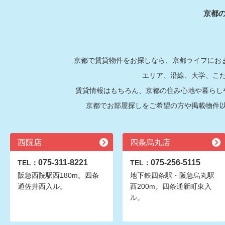
京都
京都で賃貸物件をお探しなら、京都ライフにおま
エリア、沿線、大学、こ
賃貸情報はもちろん、京都の住み心地や暮らし
京都でお部屋探しをご希望の方や掲載物件
西院店
四条烏丸店
075-311-8221
075-256-5115
TEL：
TEL：
阪急西院駅西180m。四条
地下鉄四条駅・阪急烏丸駅
通佐井西入ル。
西200m。四条通新町東入
ル。