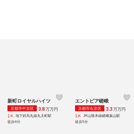
新町ロイヤルハイツ
エントピア嵯峨
京都市中京区
京都市右京区
3.8
3.3
万
万円
万
万円
1Ｋ
1Ｋ
地下鉄烏丸線丸太町駅
JR山陰本線嵯峨嵐山駅
徒歩4分
徒歩5分