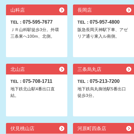
山科店
長岡店
075-595-7677
075-957-4800
TEL：
TEL：
ＪＲ山科駅徒歩3分。外環
阪急長岡天神駅下車、アゼ
三条東へ100m、北側。
リア通り東入ル南側。
北山店
三条烏丸店
075-708-1711
075-213-7200
TEL：
TEL：
地下鉄北山駅4番出口直
地下鉄烏丸御池駅5番出口
結。
徒歩3分。
伏見桃山店
河原町四条店