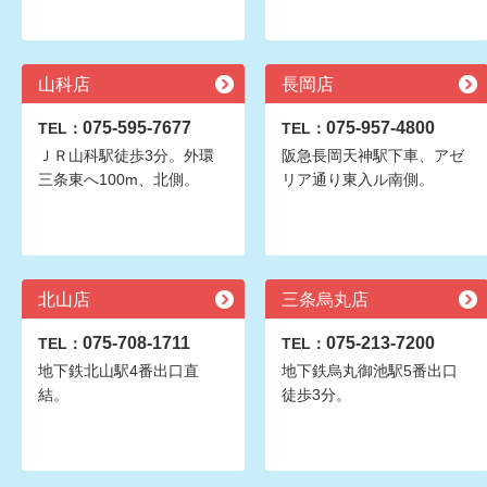
山科店
長岡店
075-595-7677
075-957-4800
TEL：
TEL：
ＪＲ山科駅徒歩3分。外環
阪急長岡天神駅下車、アゼ
三条東へ100m、北側。
リア通り東入ル南側。
北山店
三条烏丸店
075-708-1711
075-213-7200
TEL：
TEL：
地下鉄北山駅4番出口直
地下鉄烏丸御池駅5番出口
結。
徒歩3分。