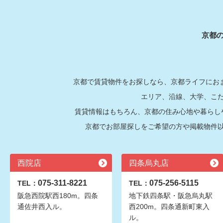
京都
京都で賃貸物件をお探しなら、京都ライフにおま
エリア、沿線、大学、こ
賃貸情報はもちろん、京都の住み心地や暮らし
京都でお部屋探しをご希望の方や掲載物件
西院店
四条烏丸店
075-311-8221
075-256-5115
TEL：
TEL：
阪急西院駅西180m。四条
地下鉄四条駅・阪急烏丸駅
通佐井西入ル。
西200m。四条通新町東入
ル。