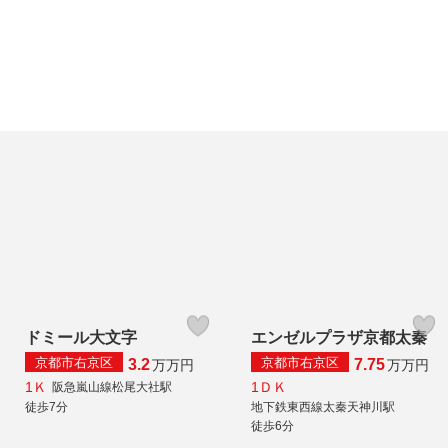
ドミール大文字
エンゼルプラザ京都太秦
京都市右京区
京都市右京区
3.2
7.75
万
万円
万
万円
1Ｋ
1ＤＫ
阪急嵐山線松尾大社駅
徒歩7分
地下鉄東西線太秦天神川駅
徒歩6分