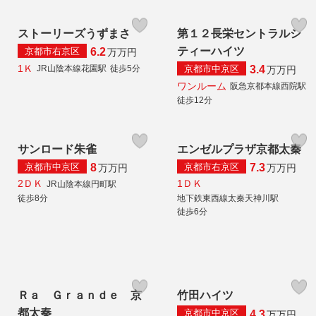
ストーリーズうずまさ
第１２長栄セントラルシ
ティーハイツ
京都市右京区
6.2
万
万円
1Ｋ
京都市中京区
JR山陰本線花園駅
徒歩5分
3.4
万
万円
ワンルーム
阪急京都本線西院駅
徒歩12分
サンロード朱雀
エンゼルプラザ京都太秦
京都市中京区
京都市右京区
8
7.3
万
万円
万
万円
2ＤＫ
1ＤＫ
JR山陰本線円町駅
徒歩8分
地下鉄東西線太秦天神川駅
徒歩6分
Ｒａ Ｇｒａｎｄｅ 京
竹田ハイツ
都太秦
京都市中京区
4.3
万
万円