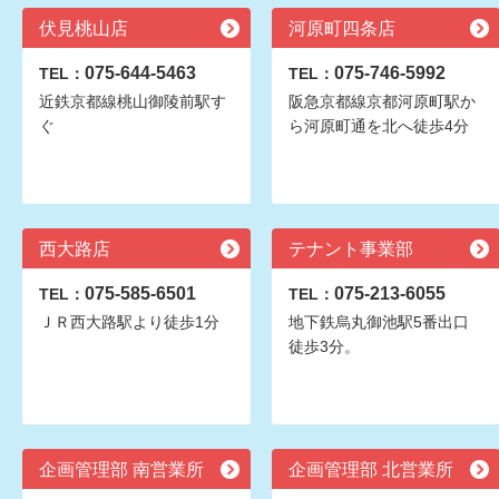
伏見桃山店
河原町四条店
075-644-5463
075-746-5992
TEL：
TEL：
近鉄京都線桃山御陵前駅す
阪急京都線京都河原町駅か
ぐ
ら河原町通を北へ徒歩4分
西大路店
テナント事業部
075-585-6501
075-213-6055
TEL：
TEL：
ＪＲ西大路駅より徒歩1分
地下鉄烏丸御池駅5番出口
徒歩3分。
企画管理部 南営業所
企画管理部 北営業所