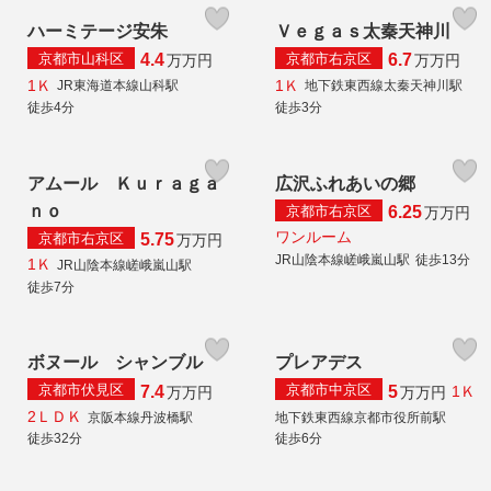
ハーミテージ安朱
Ｖｅｇａｓ太秦天神川
京都市山科区
京都市右京区
4.4
6.7
万
万円
万
万円
1Ｋ
1Ｋ
JR東海道本線山科駅
地下鉄東西線太秦天神川駅
徒歩4分
徒歩3分
アムール Ｋｕｒａｇａ
広沢ふれあいの郷
ｎｏ
京都市右京区
6.25
万
万円
ワンルーム
京都市右京区
5.75
万
万円
JR山陰本線嵯峨嵐山駅
徒歩13分
1Ｋ
JR山陰本線嵯峨嵐山駅
徒歩7分
ボヌール シャンブル
プレアデス
京都市伏見区
京都市中京区
7.4
5
1Ｋ
万
万円
万
万円
2ＬＤＫ
京阪本線丹波橋駅
地下鉄東西線京都市役所前駅
徒歩6分
徒歩32分