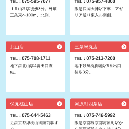
075-595-7677
075-957-4800
TEL：
TEL：
ＪＲ山科駅徒歩3分。外環
阪急長岡天神駅下車、アゼ
三条東へ100m、北側。
リア通り東入ル南側。
北山店
三条烏丸店
075-708-1711
075-213-7200
TEL：
TEL：
地下鉄北山駅4番出口直
地下鉄烏丸御池駅5番出口
結。
徒歩3分。
伏見桃山店
河原町四条店
075-644-5463
075-746-5992
TEL：
TEL：
近鉄京都線桃山御陵前駅す
阪急京都線京都河原町駅か