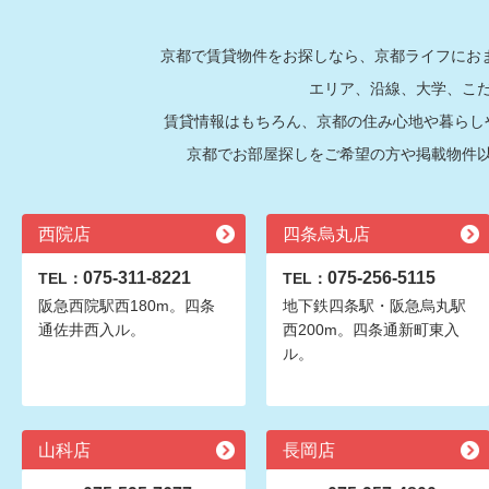
京都で賃貸物件をお探しなら、京都ライフにおま
エリア、沿線、大学、こ
賃貸情報はもちろん、京都の住み心地や暮らし
京都でお部屋探しをご希望の方や掲載物件
西院店
四条烏丸店
075-311-8221
075-256-5115
TEL：
TEL：
阪急西院駅西180m。四条
地下鉄四条駅・阪急烏丸駅
通佐井西入ル。
西200m。四条通新町東入
ル。
山科店
長岡店