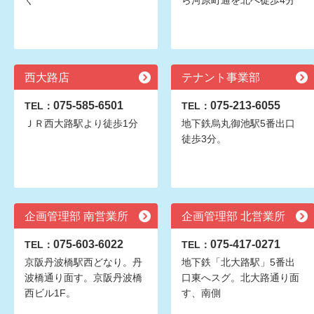
ぐ
ら河原町通を北へ徒歩4分
西大路店
テナント事業部
075-585-6501
075-213-6055
TEL：
TEL：
ＪＲ西大路駅より徒歩1分
地下鉄烏丸御池駅5番出口
徒歩3分。
企画管理部 南営業所
企画管理部 北営業所
075-603-6022
075-417-0271
TEL：
TEL：
京阪丹波橋駅西どなり。丹
地下鉄「北大路駅」5番出
波橋通り面す。京阪丹波橋
口東へスグ。北大路通り面
西ビル1F。
す、南側