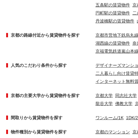
五条駅の賃貸物件
京
円町駅の賃貸物件
二
丹波橋駅の賃貸物件
京都の路線付近から賃貸物件を探す
京都市営地下鉄烏丸
湖西線の賃貸物件
奈
京福電気鉄道嵐山本
人気のこだわり条件から探す
デザイナーズマンシ
二人暮らし向け賃貸
インターネット無料
京都の主要大学から賃貸物件を探す
京都大学
同志社大学
龍谷大学
佛教大学
間取りから賃貸物件を探す
ワンルーム/1K
1DK/
物件種別から賃貸物件を探す
京都のマンション
京