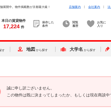
店舗展開中。物件掲載数が京都最大級！
店舗案内
会社案内
法
本日の賃貸物件
保存した
閲覧
お気に
17,224
条件
履歴
入り
件
地図
大学名
から探す
から探す
探す
誠に申し訳ございません。
この物件は既に決まってしまったか、もしくは現在商談中