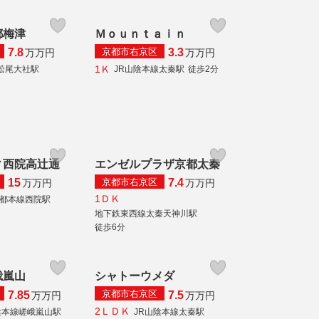
都梅津
Ｍｏｕｎｔａｉｎ
京都市右京区
7.8
3.3
万
万円
万
万円
1Ｋ
松尾大社駅
JR山陰本線太秦駅
徒歩2分
ィ西院高辻通
エンゼルプラザ京都太秦
京都市右京区
15
7.4
万
万円
万
万円
1ＤＫ
都本線西院駅
地下鉄東西線太秦天神川駅
徒歩6分
峨嵐山
シャトーウメダ
京都市右京区
7.85
7.5
万
万円
万
万円
2ＬＤＫ
陰本線嵯峨嵐山駅
JR山陰本線太秦駅