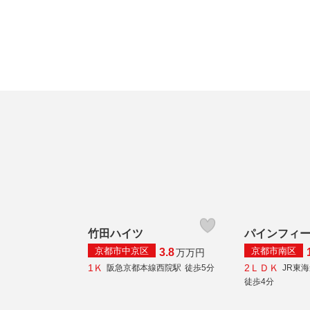
竹田ハイツ
パインフィ
京都市中京区
京都市南区
3.8
万
万円
1Ｋ
2ＬＤＫ
阪急京都本線西院駅
徒歩5分
JR東
徒歩4分