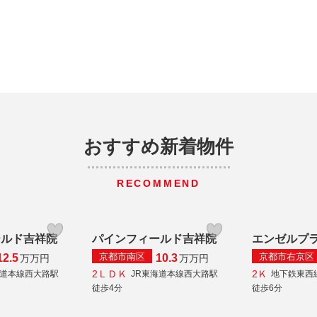
おすすめ新着物件
RECOMMEND
ールド吉祥院
パインフィールド吉祥院
エンゼルプ
京都市南区
京都市右京区
12.5
10.3
万
万円
万
万円
2ＬＤＫ
2Ｋ
海道本線西大路駅
JR東海道本線西大路駅
地下鉄東西
徒歩4分
徒歩6分