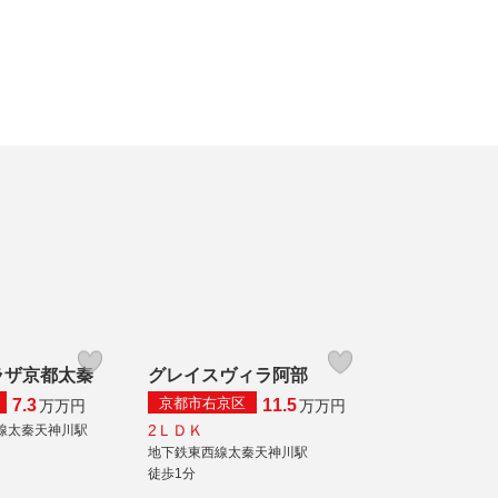
ラザ京都太秦
グレイスヴィラ阿部
京都市右京区
7.3
11.5
万
万円
万
万円
2ＬＤＫ
線太秦天神川駅
地下鉄東西線太秦天神川駅
徒歩1分