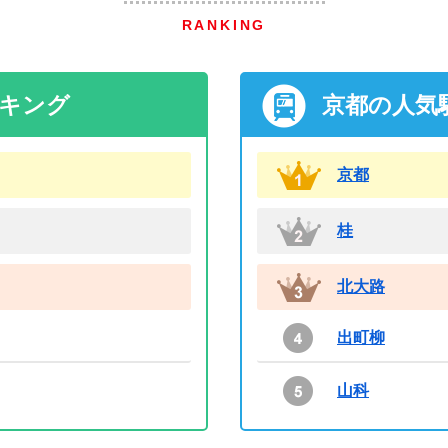
RANKING
ンキング
京都の人気
京都
桂
北大路
出町柳
山科