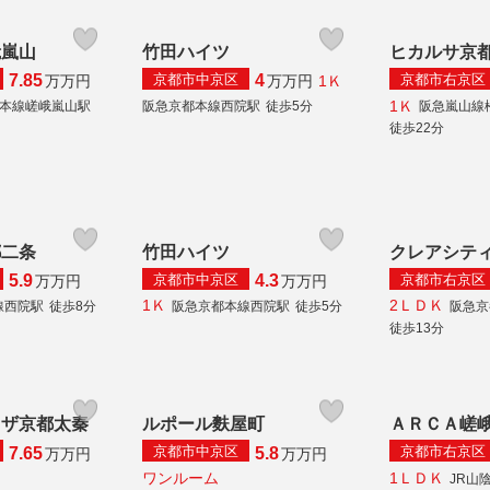
峨嵐山
竹田ハイツ
ヒカルサ京
京都市中京区
京都市右京区
7.85
4
1Ｋ
万
万円
万
万円
1Ｋ
陰本線嵯峨嵐山駅
阪急京都本線西院駅
徒歩5分
阪急嵐山線
徒歩22分
都二条
竹田ハイツ
クレアシテ
京都市中京区
京都市右京区
5.9
4.3
万
万円
万
万円
1Ｋ
2ＬＤＫ
線西院駅
徒歩8分
阪急京都本線西院駅
徒歩5分
阪急京
徒歩13分
ラザ京都太秦
ルポール麩屋町
ＡＲＣＡ嵯
京都市中京区
京都市右京区
7.65
5.8
万
万円
万
万円
ワンルーム
1ＬＤＫ
JR山