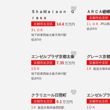
ＳｈａＭａｉｓｏｎ Ｇ
ＡＲＣＡ嵯
ｒａｓｓ
京都市右京区
1ＬＤＫ
京都市右京区
JR山
14.4
万
万円
徒歩6分
3ＬＤＫ
地下鉄東西線太秦天神川駅
徒歩5分
エンゼルプラザ京都太秦
グレース京
京都市右京区
京都市中京区
7.35
万
万円
1ＤＫ
1Ｋ
阪急京都本
地下鉄東西線太秦天神川駅
徒歩6分
クラリエール日照町
エンゼルプ
京都市右京区
京都市右京区
6.1
万
万円
1Ｋ
1ＤＫ
阪急京都本線西院駅