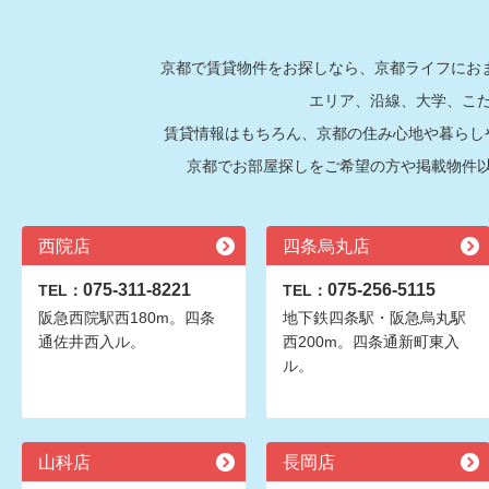
京都で賃貸物件をお探しなら、京都ライフにおま
エリア、沿線、大学、こ
賃貸情報はもちろん、京都の住み心地や暮らし
京都でお部屋探しをご希望の方や掲載物件
西院店
四条烏丸店
075-311-8221
075-256-5115
TEL：
TEL：
阪急西院駅西180m。四条
地下鉄四条駅・阪急烏丸駅
通佐井西入ル。
西200m。四条通新町東入
ル。
山科店
長岡店