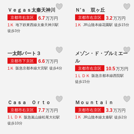
Ｖｅｇａｓ太秦天神川
Ｎ’ｓ 双ヶ丘
京都市右京区
京都市右京区
6.7
3.2
万
万円
万
万円
1Ｋ
1Ｋ
地下鉄東西線太秦天神川駅
JR山陰本線花園駅
徒歩15分
徒歩3分
一太郎パート３
メゾン・ド・プルミエー
ル
京都市下京区
6.6
万
万円
1Ｋ
京都市右京区
阪急京都本線大宮駅
徒歩4分
10.5
万
万円
1ＬＤＫ
阪急京都本線西院駅
徒歩15分
Ｃａｓａ Ｏｒｔｏ
Ｍｏｕｎｔａｉｎ
京都市右京区
京都市右京区
7.7
3.3
万
万円
万
万円
1ＬＤＫ
1Ｋ
阪急嵐山線松尾大社駅
JR山陰本線太秦駅
徒歩2分
徒歩10分