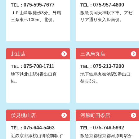
075-595-7677
075-957-4800
TEL：
TEL：
ＪＲ山科駅徒歩3分。外環
阪急長岡天神駅下車、アゼ
三条東へ100m、北側。
リア通り東入ル南側。
北山店
三条烏丸店
075-708-1711
075-213-7200
TEL：
TEL：
地下鉄北山駅4番出口直
地下鉄烏丸御池駅5番出口
結。
徒歩3分。
伏見桃山店
河原町四条店
075-644-5463
075-746-5992
TEL：
TEL：
近鉄京都線桃山御陵前駅す
阪急京都線京都河原町駅か