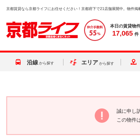
京都賃貸なら京都ライフにお任せください！京都府下で21店舗展開中。物件掲
本日の賃貸物
17,065
件
沿線
エリア
から探す
から探す
誠に申し
この物件