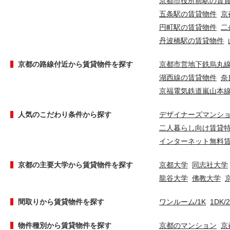
京都市役所前駅の賃
五条駅の賃貸物件
京
円町駅の賃貸物件
二
丹波橋駅の賃貸物件
京都の路線付近から賃貸物件を探す
京都市営地下鉄烏丸
湖西線の賃貸物件
奈
京福電気鉄道嵐山本
人気のこだわり条件から探す
デザイナーズマンシ
二人暮らし向け賃貸
インターネット無料
京都の主要大学から賃貸物件を探す
京都大学
同志社大学
龍谷大学
佛教大学
間取りから賃貸物件を探す
ワンルーム/1K
1DK/
物件種別から賃貸物件を探す
京都のマンション
京