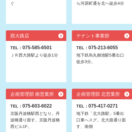
ぐ
ら河原町通を北へ徒歩4分
西大路店
テナント事業部
075-585-6501
075-213-6055
TEL：
TEL：
ＪＲ西大路駅より徒歩1分
地下鉄烏丸御池駅5番出口
徒歩3分。
企画管理部 南営業所
企画管理部 北営業所
075-603-6022
075-417-0271
TEL：
TEL：
京阪丹波橋駅西どなり。丹
地下鉄「北大路駅」5番出
波橋通り面す。京阪丹波橋
口東へスグ。北大路通り面
西ビル1F。
す、南側