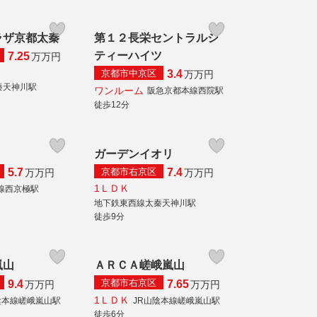
ラザ京都太秦
第１２長栄セントラルシ
ティーハイツ
7.25
万
万円
京都市中京区
3.4
万
万円
秦天神川駅
ワンルーム
阪急京都本線西院駅
徒歩12分
Ⅱ
ガーデンイオリ
京都市右京区
5.7
7.4
万
万円
万
万円
1ＬＤＫ
線西京極駅
地下鉄東西線太秦天神川駅
徒歩9分
嵐山
ＡＲＣＡ嵯峨嵐山
京都市右京区
9.4
7.65
万
万円
万
万円
1ＬＤＫ
陰本線嵯峨嵐山駅
JR山陰本線嵯峨嵐山駅
徒歩6分