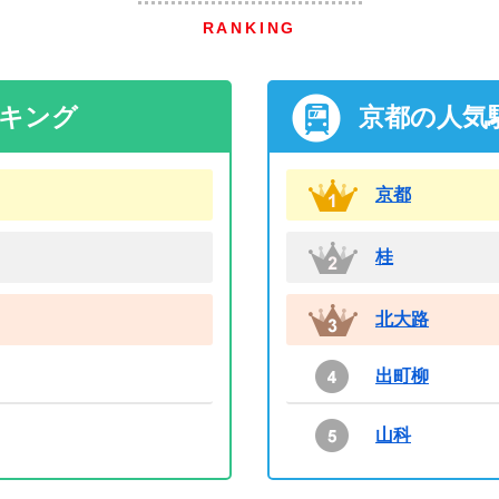
RANKING
ンキング
京都の人気
京都
桂
北大路
出町柳
山科