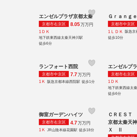
エンゼルプラザ京都太秦
Ｇｒａｎｇ
京都市右京区
京都市中京区
8.05
万
万円
1ＤＫ
1ＬＤＫ
阪急京
地下鉄東西線太秦天神川駅
徒歩10分
徒歩6分
ランフォート西院
エンゼルプ
京都市中京区
京都市右京区
7.7
万
万円
1Ｋ
1ＤＫ
阪急京都本線西院駅
徒歩1分
地下鉄東西線太
徒歩6分
御室ガーデンハイツ
ＣＲＥＳＴ
京都太秦天
京都市右京区
4.7
万
万円
1Ｋ
Ｘ Ⅱ
JR山陰本線花園駅
徒歩18分