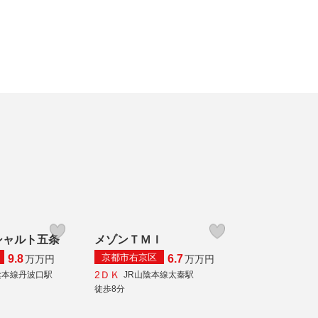
シャルト五条
メゾンＴＭＩ
京都市右京区
9.8
6.7
万
万円
万
万円
2ＤＫ
陰本線丹波口駅
JR山陰本線太秦駅
徒歩8分