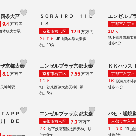
ｅ四条大宮
ＳＯＲＡＩＲＯ ＨＩＬ
エンゼルプ
ＬＳ
京都市右京区
9.4
万
万円
1ＤＫ
京都市右京区
都本線大宮駅
12.9
万
万円
地下鉄東西線太
2ＬＤＫ
JR山陰本線太秦駅
徒歩6分
徒歩10分
ラザ京都太秦
エンゼルプラザ京都太秦
ＫＫハウス
京都市右京区
京都市右京区
8.1
7.55
万
万円
万
万円
1ＤＫ
1Ｋ
阪急京都本
秦天神川駅
地下鉄東西線太秦天神川駅
徒歩22分
徒歩6分
 ＴＡＰＰ
エンゼルプラザ京都太秦
バセ・嵯峨
神川 ＤＥ
京都市右京区
京都市右京区
7.3
万
万円
2Ｋ
1ＬＤＫ
地下鉄東西線太秦天神川駅
JR山
徒歩6分
徒歩2分