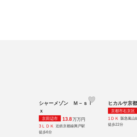
シャーメゾン Ｍ－ｓｉ
ヒカルサ京
ｘ
京都市右京区
1ＤＫ
京田辺市
阪急嵐山
13.8
万
万円
徒歩22分
3ＬＤＫ
近鉄京都線興戸駅
徒歩6分