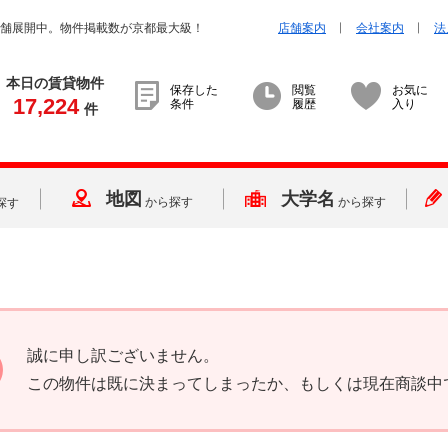
店舗展開中。物件掲載数が京都最大級！
店舗案内
会社案内
法
本日の賃貸物件
保存した
閲覧
お気に
17,224
条件
履歴
入り
件
地図
大学名
から探す
から探す
探す
誠に申し訳ございません。
この物件は既に決まってしまったか、もしくは現在商談中