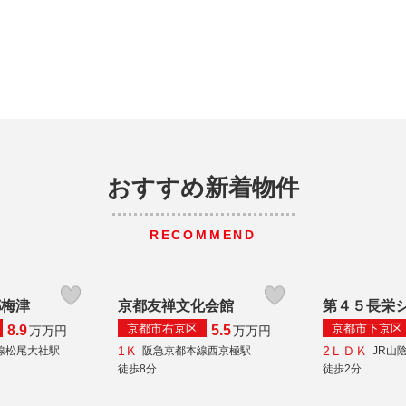
おすすめ新着物件
RECOMMEND
都梅津
京都友禅文化会館
第４５長栄
京都市右京区
京都市下京区
8.9
5.5
万
万円
万
万円
1Ｋ
2ＬＤＫ
線松尾大社駅
阪急京都本線西京極駅
JR山
徒歩8分
徒歩2分