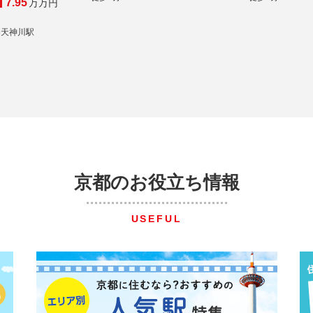
7.95
万
万円
秦天神川駅
京都のお役立ち情報
USEFUL