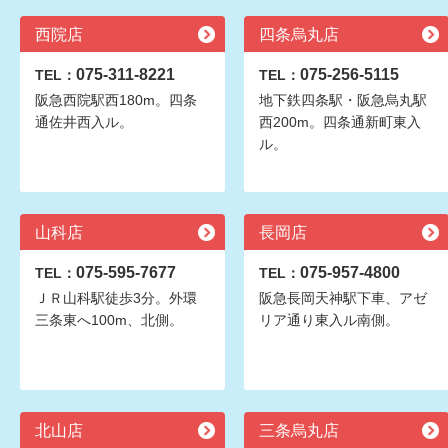
西院店
四条烏丸店
075-311-8221
075-256-5115
TEL：
TEL：
阪急西院駅西180m。四条
地下鉄四条駅・阪急烏丸駅
通佐井西入ル。
西200m。四条通新町東入
ル。
山科店
長岡店
075-595-7677
075-957-4800
TEL：
TEL：
ＪＲ山科駅徒歩3分。外環
阪急長岡天神駅下車、アゼ
三条東へ100m、北側。
リア通り東入ル南側。
北山店
三条烏丸店