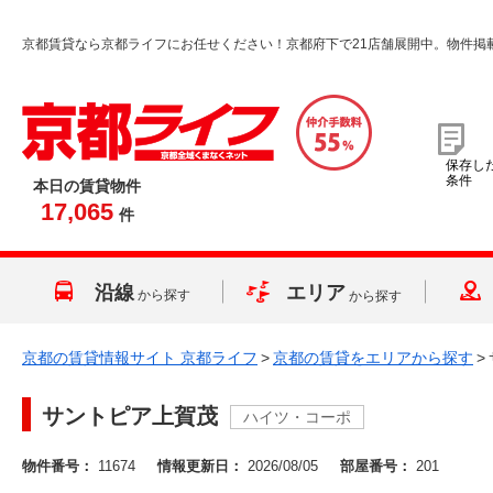
京都賃貸なら京都ライフにお任せください！京都府下で21店舗展開中。物件掲
保存し
条件
本日の賃貸物件
17,065
件
沿線
エリア
から探す
から探す
京都の賃貸情報サイト 京都ライフ
>
京都の賃貸をエリアから探す
>
サントピア上賀茂
ハイツ・コーポ
物件番号：
11674
情報更新日：
2026/08/05
部屋番号：
201