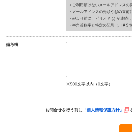
＜ご利用頂けないメールアドレスの
・メールアドレスの先頭や@の直前にピリオド (.
・@より前に、ピリオド (.) が連続している(例
・半角英数字と特定の記号（. ! # $ % & ‘
備考欄
※500文字以内（
0
文字）
お問合せを行う前に
「個人情報保護方針」