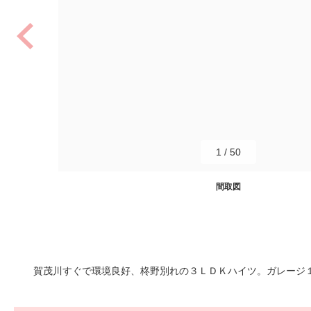
1
/
50
間取図
賀茂川すぐで環境良好、柊野別れの３ＬＤＫハイツ。ガレージ