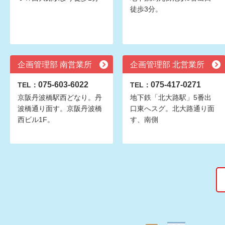
徒歩3分。
企画管理部 南営業所
企画管理部 北営業所
075-603-6022
075-417-0271
TEL：
TEL：
京阪丹波橋駅西どなり。丹
地下鉄「北大路駅」5番出
波橋通り面す。京阪丹波橋
口東へスグ。北大路通り面
西ビル1F。
す、南側