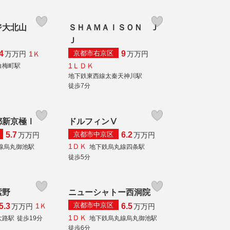
ジ大北山
ＳＨＡＭＡＩＳＯＮ Ｊ
）
Ｊ
京都市右京区
4
9
1Ｋ
万
万円
万
万円
1ＬＤＫ
白梅町駅
地下鉄東西線太秦天神川駅
徒歩7分
都新京極Ⅰ
ドルフィンⅤ
京都市中京区
5.7
6.2
万
万円
万
万円
1ＤＫ
線烏丸御池駅
地下鉄烏丸線四条駅
徒歩5分
紫野
ニューシャトー西洞院
京都市中京区
5.3
6.5
1Ｋ
万
万円
万
万円
1ＤＫ
大路駅
徒歩19分
地下鉄烏丸線烏丸御池駅
徒歩6分