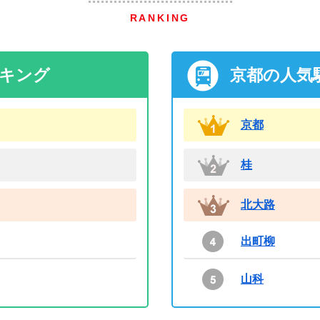
RANKING
ンキング
京都の人気
京都
桂
北大路
出町柳
山科