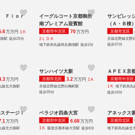
ｉ Ｆｉｏｒ
イーグルコート京都御所
サンビレッ
南プレミアム迎賓館
（Ａ・Ｂ棟
京都市中京区
京都市北区
5.6
70
1Ｋ
万
万円
万
万円
2ＬＤＫ
大路駅
徒歩25分
京福北野線北野
徒歩37分
地下鉄烏丸線烏丸御池駅
徒歩2分
ツ
サンハイツ大新
ＡＰＥＸ京
京都市北区
京都市中京区
4.3
3.2
1Ｋ
万
万円
万
万円
1Ｋ
丸線北大路駅
京福北野線北野白梅町駅
地下鉄烏丸
徒歩35分
徒歩10分
ルステージⅠ
ベラジオ四条大宮
アネックス
京都市中京区
京都市北区
7.1
6.68
万
万円
万
万円
1Ｋ
丸線北大路駅
阪急京都本線大宮駅
徒歩6分
地下鉄烏丸線北