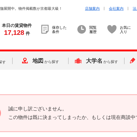
店舗展開中。物件掲載数が京都最大級！
店舗案内
会社案内
法
本日の賃貸物件
保存した
閲覧
お気に
17,128
条件
履歴
入り
件
地図
大学名
から探す
から探す
探す
誠に申し訳ございません。
この物件は既に決まってしまったか、もしくは現在商談中