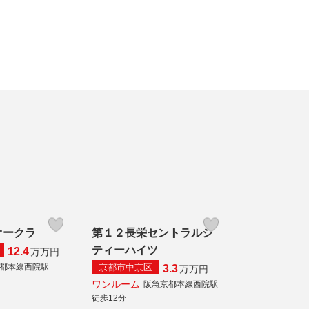
オークラ
第１２長栄セントラルシ
ティーハイツ
12.4
万
万円
京都市中京区
都本線西院駅
3.3
万
万円
ワンルーム
阪急京都本線西院駅
徒歩12分