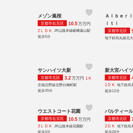
メゾン嵐桜
Ａｌｂｅｒ
ｉｔｉ
京都市右京区
10.5
万
万円
2ＬＤＫ
京都市北区
JR山陰本線嵯峨嵐山駅
徒歩5分
地下鉄烏丸線北
サンハイツ大新
新大宮ハイ
京都市北区
京都市北区
3.2
1Ｋ
万
万円
1ＤＫ
京福北野線北野白梅町駅
地下鉄烏
徒歩35分
徒歩12分
ウエストコート花園
パルティー
京都市右京区
京都市北区
10.5
万
万円
3ＬＤＫ
2ＤＫ
JR山陰本線花園駅
地下鉄烏
徒歩3分
徒歩20分