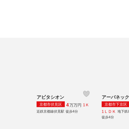
アビタシオン
アーバネッ
京都市伏見区
京都市下京区
4
1Ｋ
万
万円
1ＬＤＫ
近鉄京都線伏見駅
徒歩4分
地下鉄
徒歩4分