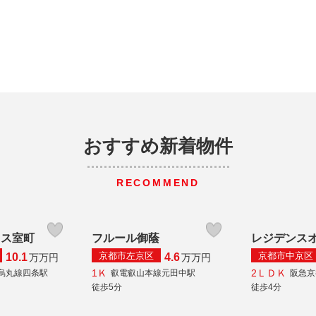
おすすめ新着物件
RECOMMEND
クス室町
フルール御蔭
レジデンス
京都市左京区
京都市中京区
10.1
4.6
万
万円
万
万円
1Ｋ
2ＬＤＫ
烏丸線四条駅
叡電叡山本線元田中駅
阪急京
徒歩5分
徒歩4分