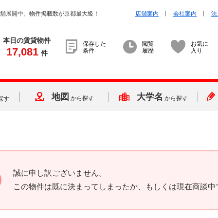
店舗展開中。物件掲載数が京都最大級！
店舗案内
会社案内
法
本日の賃貸物件
保存した
閲覧
お気に
17,081
条件
履歴
入り
件
地図
大学名
から探す
から探す
探す
誠に申し訳ございません。
この物件は既に決まってしまったか、もしくは現在商談中