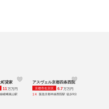
上町貸家
アスヴェル京都四条西院
京都市右京区
11
6.7
万
万円
万
万円
1Ｋ
本線嵯峨嵐山駅
阪急京都本線西院駅
徒歩9分