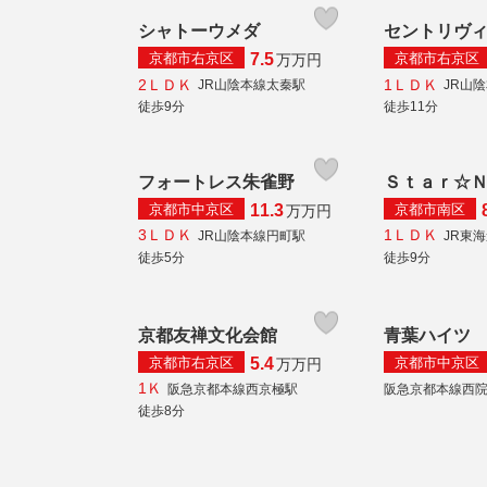
シャトーウメダ
セントリヴ
京都市右京区
京都市右京区
7.5
万
万円
2ＬＤＫ
1ＬＤＫ
JR山陰本線太秦駅
JR山
徒歩9分
徒歩11分
フォートレス朱雀野
Ｓｔａｒ☆
京都市中京区
京都市南区
11.3
万
万円
3ＬＤＫ
1ＬＤＫ
JR山陰本線円町駅
JR東
徒歩5分
徒歩9分
京都友禅文化会館
青葉ハイツ
京都市右京区
京都市中京区
5.4
万
万円
1Ｋ
阪急京都本線西京極駅
阪急京都本線西
徒歩8分