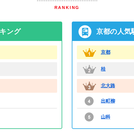
RANKING
ンキング
京都の人気
京都
桂
北大路
出町柳
山科