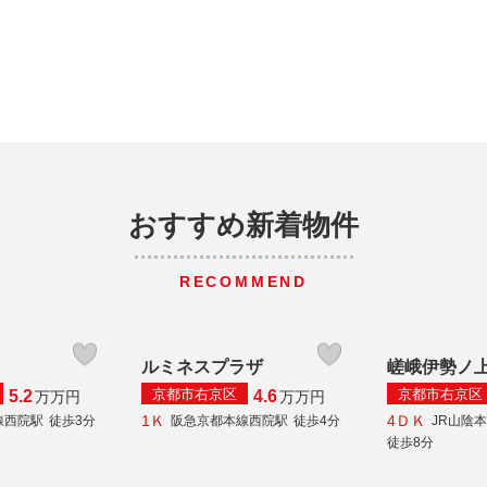
おすすめ新着物件
RECOMMEND
ルミネスプラザ
嵯峨伊勢ノ
京都市右京区
京都市右京区
5.2
4.6
万
万円
万
万円
1Ｋ
4ＤＫ
線西院駅
徒歩3分
阪急京都本線西院駅
徒歩4分
JR山陰
徒歩8分