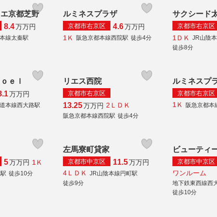
ィエ京都芝野
ルミネスプラザ
サクシード
京都市右京区
京都市右京区
8.4
4.6
万
万円
万
万円
1Ｋ
1ＤＫ
陰本線太秦駅
阪急京都本線西院駅
徒歩4分
JR山陰
徒歩8分
Ｎｏｅｌ
リエス西院
ルミネスプ
京都市右京区
京都市右京区
8.1
万
万円
1Ｋ
13.25
2ＬＤＫ
万
万円
海道本線西大路駅
阪急京都本
阪急京都本線西院駅
徒歩4分
左馬寮町貸家
ビューティ
京都市中京区
京都市中京区
5
11.5
1Ｋ
万
万円
万
万円
4ＬＤＫ
ワンルーム
院駅
徒歩10分
JR山陰本線円町駅
徒歩9分
地下鉄東西線西
徒歩10分