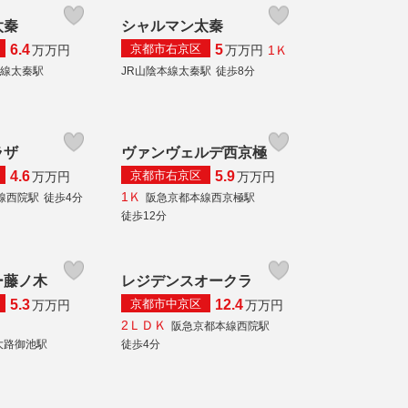
太秦
シャルマン太秦
京都市右京区
6.4
5
1Ｋ
万
万円
万
万円
本線太秦駅
JR山陰本線太秦駅
徒歩8分
ラザ
ヴァンヴェルデ西京極
京都市右京区
4.6
5.9
万
万円
万
万円
1Ｋ
線西院駅
徒歩4分
阪急京都本線西京極駅
徒歩12分
ー藤ノ木
レジデンスオークラ
京都市中京区
5.3
12.4
万
万円
万
万円
2ＬＤＫ
阪急京都本線西院駅
大路御池駅
徒歩4分