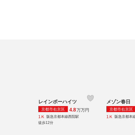
レインボーハイツ
メゾン春日
京都市右京区
京都市右京区
4.8
万
万円
1Ｋ
1Ｋ
阪急京都本線西院駅
阪急京都本
徒歩12分