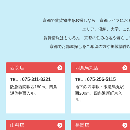
京都で賃貸物件をお探しなら、京都ライフにおま
エリア、沿線、大学、こ
賃貸情報はもちろん、京都の住み心地や暮らし
京都でお部屋探しをご希望の方や掲載物件
西院店
四条烏丸店
075-311-8221
075-256-5115
TEL：
TEL：
阪急西院駅西180m。四条
地下鉄四条駅・阪急烏丸駅
通佐井西入ル。
西200m。四条通新町東入
ル。
山科店
長岡店