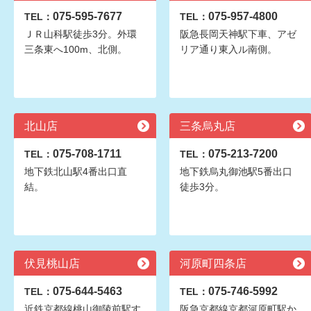
075-595-7677
075-957-4800
TEL：
TEL：
ＪＲ山科駅徒歩3分。外環
阪急長岡天神駅下車、アゼ
三条東へ100m、北側。
リア通り東入ル南側。
北山店
三条烏丸店
075-708-1711
075-213-7200
TEL：
TEL：
地下鉄北山駅4番出口直
地下鉄烏丸御池駅5番出口
結。
徒歩3分。
伏見桃山店
河原町四条店
075-644-5463
075-746-5992
TEL：
TEL：
近鉄京都線桃山御陵前駅す
阪急京都線京都河原町駅か