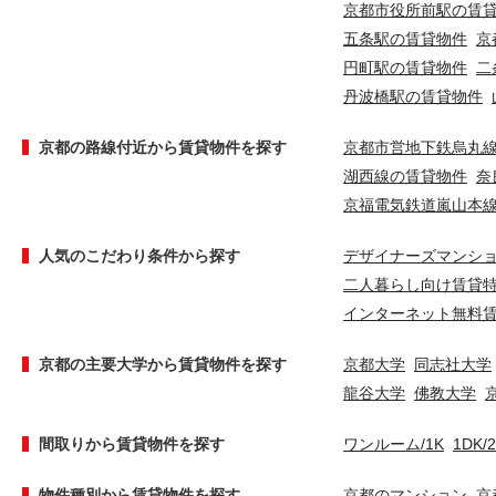
京都市役所前駅の賃
五条駅の賃貸物件
京
円町駅の賃貸物件
二
丹波橋駅の賃貸物件
京都の路線付近から賃貸物件を探す
京都市営地下鉄烏丸
湖西線の賃貸物件
奈
京福電気鉄道嵐山本
人気のこだわり条件から探す
デザイナーズマンシ
二人暮らし向け賃貸
インターネット無料
京都の主要大学から賃貸物件を探す
京都大学
同志社大学
龍谷大学
佛教大学
間取りから賃貸物件を探す
ワンルーム/1K
1DK/
物件種別から賃貸物件を探す
京都のマンション
京