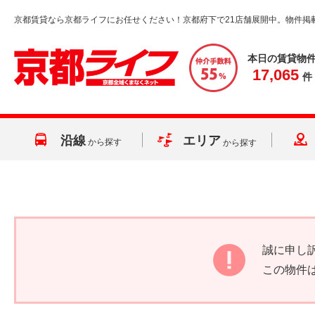
京都賃貸なら京都ライフにお任せください！京都府下で21店舗展開中。物件掲
本日の賃貸物
17,065
件
沿線
エリア
から探す
から探す
誠に申し
この物件