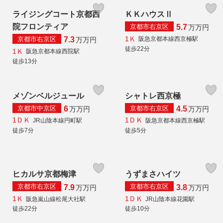
ライジングコート京都西
ＫＫハウスⅡ
院フロンティア
京都市右京区
5.7
万
万円
1Ｋ
京都市右京区
阪急京都本線西京極駅
7.3
万
万円
徒歩22分
1Ｋ
阪急京都本線西院駅
徒歩13分
メゾンベルジュール
シャトレ西京極
京都市中京区
京都市右京区
6
4.5
万
万円
万
万円
1ＤＫ
1ＤＫ
JR山陰本線円町駅
阪急京都本線西京極駅
徒歩7分
徒歩5分
ヒカルサ京都梅津
うずまさハイツ
京都市右京区
京都市右京区
7.9
3.8
万
万円
万
万円
1Ｋ
1ＤＫ
阪急嵐山線松尾大社駅
JR山陰本線花園駅
徒歩22分
徒歩10分