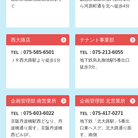
ぐ
ら河原町通を北へ徒歩4分
西大路店
テナント事業部
075-585-6501
075-213-6055
TEL：
TEL：
ＪＲ西大路駅より徒歩1分
地下鉄烏丸御池駅5番出口
徒歩3分。
企画管理部 南営業所
企画管理部 北営業所
075-603-6022
075-417-0271
TEL：
TEL：
京阪丹波橋駅西どなり。丹
地下鉄「北大路駅」5番出
波橋通り面す。京阪丹波橋
口東へスグ。北大路通り面
西ビル1F。
す、南側