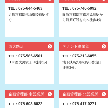
075-644-5463
075-746-5992
TEL：
TEL：
近鉄京都線桃山御陵前駅す
阪急京都線京都河原町駅か
ぐ
ら河原町通を北へ徒歩4分
西大路店
テナント事業部
075-585-6501
075-213-6055
TEL：
TEL：
ＪＲ西大路駅より徒歩1分
地下鉄烏丸御池駅5番出口
徒歩3分。
企画管理部 南営業所
企画管理部 北営業所
075-603-6022
075-417-0271
TEL：
TEL：