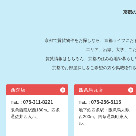
京都
京都で賃貸物件をお探しなら、京都ライフにおま
エリア、沿線、大学、こ
賃貸情報はもちろん、京都の住み心地や暮らし
京都でお部屋探しをご希望の方や掲載物件
西院店
四条烏丸店
075-311-8221
075-256-5115
TEL：
TEL：
阪急西院駅西180m。四条
地下鉄四条駅・阪急烏丸駅
通佐井西入ル。
西200m。四条通新町東入
ル。