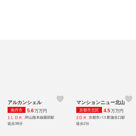
アルカンシェル
マンションニュー北山
南丹市
京都市北区
5.6
4.5
万
万円
万
万円
1ＬＤＫ
2ＤＫ
JR山陰本線園部駅
京都市バス釈迦谷口駅
徒歩38分
徒歩2分