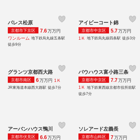
パレス松原
アイビーコート錦
京都市下京区
京都市中京区
7.6
5.7
万
万円
万
万円
ワンルーム
1Ｋ
地下鉄烏丸線五条駅
地下鉄烏丸線四条駅
徒歩3分
徒歩9分
グランツ京都西大路
バウハウス富小路三条
京都市南区
京都市中京区
6
7.7
1Ｋ
万
万円
万
万円
1Ｋ
JR東海道本線西大路駅
徒歩7分
地下鉄東西線京都市役所前駅
徒歩7分
アーバンハウス鴨川
ソレアード左義長
京都市伏見区
京都市山科区
6.6
7
万
万円
万
万円