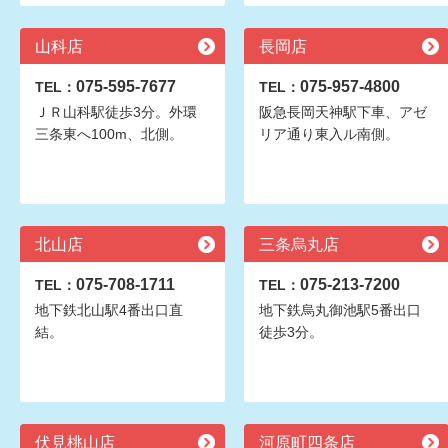
山科店
長岡店
075-595-7677
075-957-4800
TEL：
TEL：
ＪＲ山科駅徒歩3分。外環
阪急長岡天神駅下車、アゼ
三条東へ100m、北側。
リア通り東入ル南側。
北山店
三条烏丸店
075-708-1711
075-213-7200
TEL：
TEL：
地下鉄北山駅4番出口直
地下鉄烏丸御池駅5番出口
結。
徒歩3分。
伏見桃山店
河原町四条店