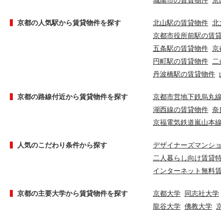
城陽市の賃貸物件
京
京都の人気駅から賃貸物件を探す
北山駅の賃貸物件
北
京都市役所前駅の賃
五条駅の賃貸物件
京
円町駅の賃貸物件
二
丹波橋駅の賃貸物件
京都の路線付近から賃貸物件を探す
京都市営地下鉄烏丸
湖西線の賃貸物件
奈
京福電気鉄道嵐山本
人気のこだわり条件から探す
デザイナーズマンシ
二人暮らし向け賃貸
インターネット無料
京都の主要大学から賃貸物件を探す
京都大学
同志社大学
龍谷大学
佛教大学