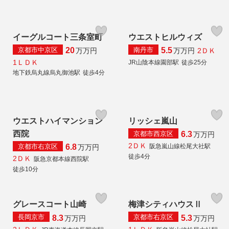
イーグルコート三条室町
ウエストヒルウィズ
京都市中京区
南丹市
20
5.5
2ＤＫ
万
万円
万
万円
1ＬＤＫ
JR山陰本線園部駅
徒歩25分
地下鉄烏丸線烏丸御池駅
徒歩4分
ウエストハイマンション
リッシェ嵐山
西院
京都市西京区
6.3
万
万円
2ＤＫ
京都市右京区
阪急嵐山線松尾大社駅
6.8
万
万円
徒歩4分
2ＤＫ
阪急京都本線西院駅
徒歩10分
グレースコート山崎
梅津シティハウスⅡ
長岡京市
京都市右京区
8.3
5.3
万
万円
万
万円