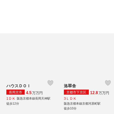
ハウスＤＯＩ
洛翠舎
長岡京市
京都市下京区
4.5
12.8
万
万円
万
万円
1ＤＫ
3ＬＤＫ
阪急京都本線長岡天神駅
徒歩12分
阪急京都本線京都河原町駅
徒歩10分