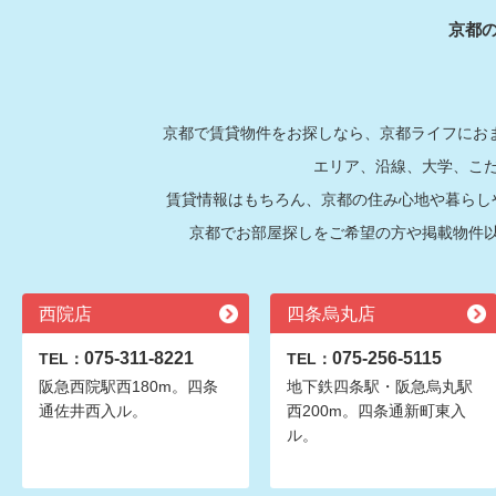
京都
京都で賃貸物件をお探しなら、京都ライフにおま
エリア、沿線、大学、こ
賃貸情報はもちろん、京都の住み心地や暮らし
京都でお部屋探しをご希望の方や掲載物件
西院店
四条烏丸店
075-311-8221
075-256-5115
TEL：
TEL：
阪急西院駅西180m。四条
地下鉄四条駅・阪急烏丸駅
通佐井西入ル。
西200m。四条通新町東入
ル。