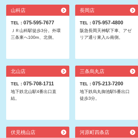
山科店
長岡店
075-595-7677
075-957-4800
TEL：
TEL：
ＪＲ山科駅徒歩3分。外環
阪急長岡天神駅下車、アゼ
三条東へ100m、北側。
リア通り東入ル南側。
北山店
三条烏丸店
075-708-1711
075-213-7200
TEL：
TEL：
地下鉄北山駅4番出口直
地下鉄烏丸御池駅5番出口
結。
徒歩3分。
伏見桃山店
河原町四条店