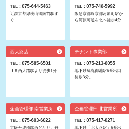
075-644-5463
075-746-5992
TEL：
TEL：
近鉄京都線桃山御陵前駅す
阪急京都線京都河原町駅か
ぐ
ら河原町通を北へ徒歩4分
西大路店
テナント事業部
075-585-6501
075-213-6055
TEL：
TEL：
ＪＲ西大路駅より徒歩1分
地下鉄烏丸御池駅5番出口
徒歩3分。
企画管理部 南営業所
企画管理部 北営業所
075-603-6022
075-417-0271
TEL：
TEL：
京阪丹波橋駅西どなり。丹
地下鉄「北大路駅」5番出