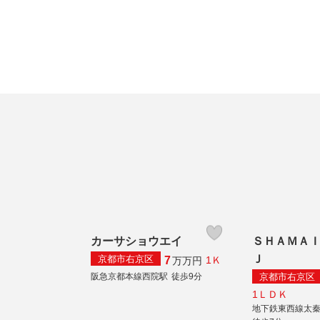
カーサショウエイ
ＳＨＡＭＡ
Ｊ
京都市右京区
7
1Ｋ
万
万円
京都市右京区
阪急京都本線西院駅
徒歩9分
1ＬＤＫ
地下鉄東西線太