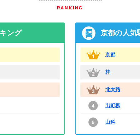
RANKING
ンキング
京都の人気
京都
桂
北大路
出町柳
山科