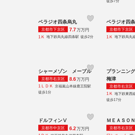
徒歩7分
ベラジオ四条烏丸
ベラジオ四
京都市下京区
京都市下京区
7.7
万
万円
1Ｋ
1Ｋ
地下鉄烏丸線四条駅
徒歩2分
地下鉄烏丸
シャーメゾン メープル
プランニン
梅津
京都市右京区
8.6
万
万円
1ＬＤＫ
京都市右京区
京福嵐山本線鹿王院駅
徒歩1分
1Ｋ
地下鉄東西
徒歩17分
ドルフィンⅤ
ＭＥＡＳＯＮ
京都市中京区
京都市右京区
6.2
万
万円