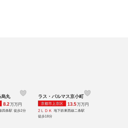
条烏丸
ラス・パルマス京小町
京都市上京区
8.2
13.5
万
万円
万
万円
2ＬＤＫ
線四条駅
徒歩2分
地下鉄東西線二条駅
徒歩18分