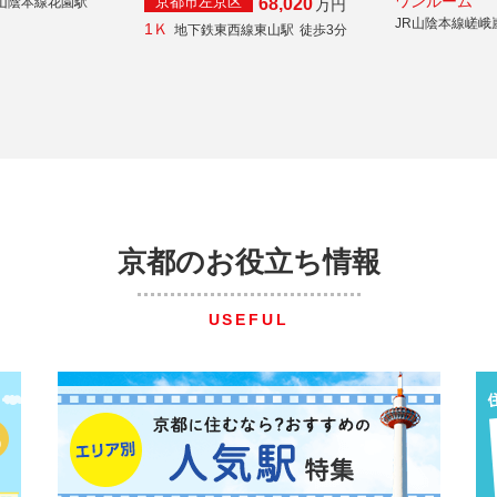
ワンルーム
京都市左京区
R山陰本線花園駅
68,020
万円
JR山陰本線嵯峨
1Ｋ
地下鉄東西線東山駅
徒歩3分
京都のお役立ち情報
USEFUL