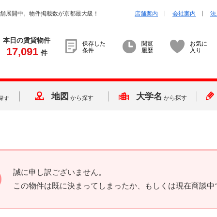
店舗展開中。物件掲載数が京都最大級！
店舗案内
会社案内
法
本日の賃貸物件
保存した
閲覧
お気に
17,091
条件
履歴
入り
件
地図
大学名
から探す
から探す
探す
誠に申し訳ございません。
この物件は既に決まってしまったか、もしくは現在商談中