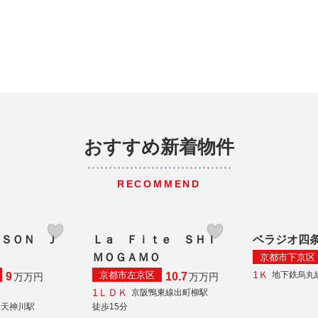
おすすめ新着物件
RECOMMEND
ＩＳＯＮ Ｊ
Ｌａ Ｆｉｔｅ ＳＨＩ
ベラジオ四
ＭＯＧＡＭＯ
京都市下京区
1Ｋ
京都市左京区
地下鉄烏丸
9
10.7
万
万円
万
万円
1ＬＤＫ
京阪鴨東線出町柳駅
秦天神川駅
徒歩15分