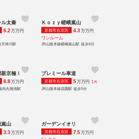
ール太秦
Ｋｏｚｙ嵯峨嵐山
京都市右京区
6.2
4.3
万
万円
万
万円
ワンルーム
秦天神川駅
JR山陰本線嵯峨嵐山駅
徒歩4分
都新京極Ⅰ
プレミール車道
京都市右京区
6.8
5
1Ｋ
万
万円
万
万円
線烏丸御池駅
JR山陰本線花園駅
徒歩5分
峨嵐山
ガーデンイオリ
京都市右京区
3.3
7.5
万
万円
万
万円