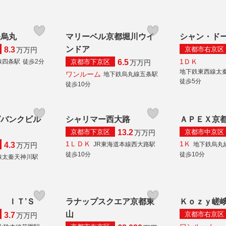
条烏丸
マリーベル京都堀川ウイ
シャン・ド
ンドア
京都市右京区
8.3
万
万円
1ＤＫ
京都市下京区
線四条駅
徒歩2分
6.5
万
万円
地下鉄東西線太
ワンルーム
地下鉄烏丸線五条駅
徒歩5分
徒歩10分
グバンクビル
シャリマー西大路
ＡＰＥＸ京
京都市下京区
京都市中京区
13.2
万
万円
1ＬＤＫ
1Ｋ
JR東海道本線西大路駅
地下鉄烏丸
4.3
万
万円
徒歩10分
徒歩10分
線太秦天神川駅
 ＩＴ’Ｓ
ラナップスクエア京都東
Ｋｏｚｙ嵯
山
京都市右京区
3.7
万
万円