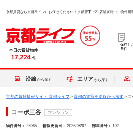
京都賃貸なら京都ライフにお任せください！京都府下で21店舗展開中。物件掲
保存し
条件
本日の賃貸物件
17,224
件
沿線
エリア
から探す
から探す
京都の賃貸情報サイト 京都ライフ
>
京都の賃貸を沿線から探す
>
コ
コーポ三谷
マンション
物件番号：
28065
情報更新日：
2026/08/07
部屋番号：
102