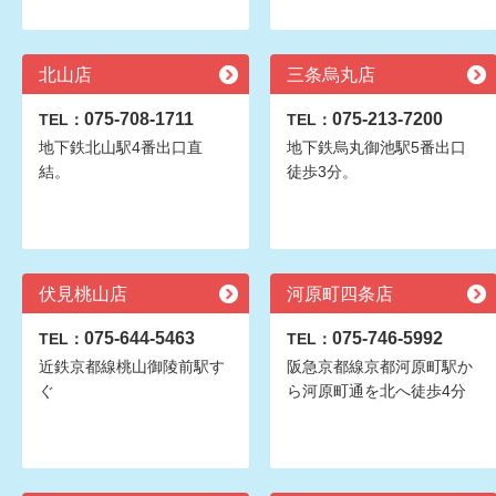
北山店
三条烏丸店
075-708-1711
075-213-7200
TEL：
TEL：
地下鉄北山駅4番出口直
地下鉄烏丸御池駅5番出口
結。
徒歩3分。
伏見桃山店
河原町四条店
075-644-5463
075-746-5992
TEL：
TEL：
近鉄京都線桃山御陵前駅す
阪急京都線京都河原町駅か
ぐ
ら河原町通を北へ徒歩4分