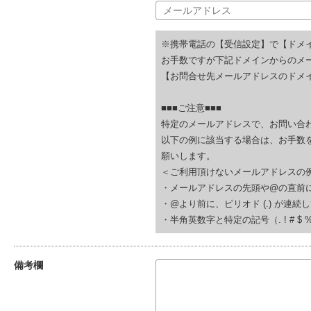
※携帯電話の【受信設定】で【ドメ
お手数ですが下記ドメインからのメ
【お問合せ先メールアドレスのドメイ
■■■ご注意■■■
特定のメールアドレスで、お問い合
以下の例に該当する場合は、お手数
願いします。
＜ご利用頂けないメールアドレスの
・メールアドレスの先頭や@の直前にピリオド (.
・@より前に、ピリオド (.) が連続している(例
・半角英数字と特定の記号（. ! # $ % & ‘
備考欄