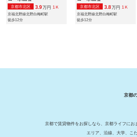
京都市北区
京都市北区
3.9
3.8
1Ｋ
1Ｋ
万
円
万
円
京福北野線北野白梅町駅
京福北野線北野白梅町駅
徒歩12分
徒歩12分
京都
京都で賃貸物件をお探しなら、京都ライフにおま
エリア、沿線、大学、こ