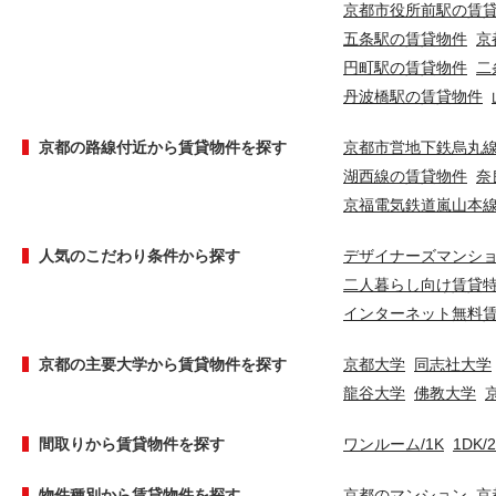
京都市役所前駅の賃
五条駅の賃貸物件
京
円町駅の賃貸物件
二
丹波橋駅の賃貸物件
京都の路線付近から賃貸物件を探す
京都市営地下鉄烏丸
湖西線の賃貸物件
奈
京福電気鉄道嵐山本
人気のこだわり条件から探す
デザイナーズマンシ
二人暮らし向け賃貸
インターネット無料
京都の主要大学から賃貸物件を探す
京都大学
同志社大学
龍谷大学
佛教大学
間取りから賃貸物件を探す
ワンルーム/1K
1DK/
物件種別から賃貸物件を探す
京都のマンション
京