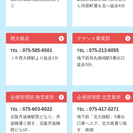
ぐ
ら河原町通を北へ徒歩4分
西大路店
テナント事業部
075-585-6501
075-213-6055
TEL：
TEL：
ＪＲ西大路駅より徒歩1分
地下鉄烏丸御池駅5番出口
徒歩3分。
企画管理部 南営業所
企画管理部 北営業所
075-603-6022
075-417-0271
TEL：
TEL：
京阪丹波橋駅西どなり。丹
地下鉄「北大路駅」5番出
波橋通り面す。京阪丹波橋
口東へスグ。北大路通り面
西ビル1F。
す、南側