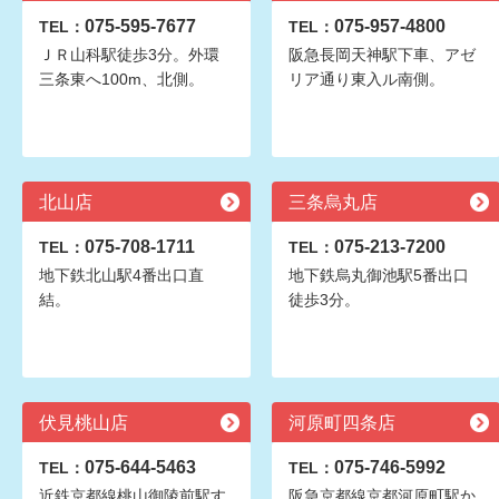
075-595-7677
075-957-4800
TEL：
TEL：
ＪＲ山科駅徒歩3分。外環
阪急長岡天神駅下車、アゼ
三条東へ100m、北側。
リア通り東入ル南側。
北山店
三条烏丸店
075-708-1711
075-213-7200
TEL：
TEL：
地下鉄北山駅4番出口直
地下鉄烏丸御池駅5番出口
結。
徒歩3分。
伏見桃山店
河原町四条店
075-644-5463
075-746-5992
TEL：
TEL：
近鉄京都線桃山御陵前駅す
阪急京都線京都河原町駅か