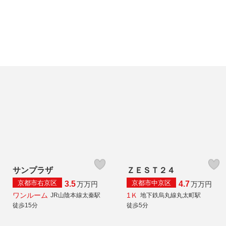
サンプラザ
ＺＥＳＴ２４
京都市右京区
京都市中京区
3.5
4.7
万
万円
万
万円
ワンルーム
1Ｋ
JR山陰本線太秦駅
地下鉄烏丸線丸太町駅
徒歩15分
徒歩5分