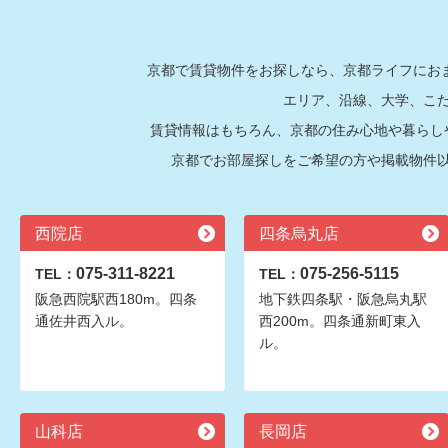
京都で賃貸物件をお探しなら、京都ライフにおま
エリア、沿線、大学、こ
賃貸情報はもちろん、京都の住み心地や暮らし
京都でお部屋探しをご希望の方や掲載物件
西院店
四条烏丸店
075-311-8221
075-256-5115
TEL：
TEL：
阪急西院駅西180m。四条
地下鉄四条駅・阪急烏丸駅
通佐井西入ル。
西200m。四条通新町東入
ル。
山科店
長岡店