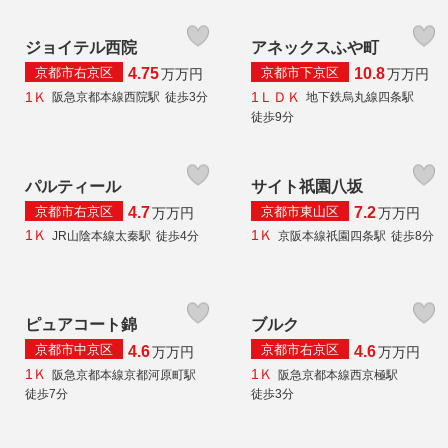
ジョイテル西院
アネックスふや町
京都市右京区
京都市下京区
4.75
10.8
万
万円
万
万円
1Ｋ
1ＬＤＫ
阪急京都本線西院駅
徒歩3分
地下鉄烏丸線四条駅
徒歩9分
パルティール
サイト祇園八坂
京都市右京区
京都市東山区
4.7
7.2
万
万円
万
万円
1Ｋ
1Ｋ
JR山陰本線太秦駅
徒歩4分
京阪本線祇園四条駅
徒歩8分
ピュアコート錦
ブルク
京都市中京区
京都市右京区
4.6
4.6
万
万円
万
万円
1Ｋ
1Ｋ
阪急京都本線京都河原町駅
阪急京都本線西京極駅
徒歩7分
徒歩3分