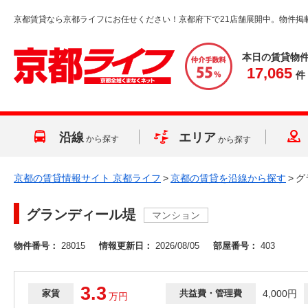
京都賃貸なら京都ライフにお任せください！京都府下で21店舗展開中。物件掲
本日の賃貸物
17,065
件
沿線
エリア
から探す
から探す
京都の賃貸情報サイト 京都ライフ
>
京都の賃貸を沿線から探す
>
グ
グランディール堤
マンション
物件番号：
28015
情報更新日：
2026/08/05
部屋番号：
403
3.3
家賃
共益費・管理費
4,000円
万
円