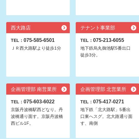
西大路店
テナント事業部
075-585-6501
075-213-6055
TEL：
TEL：
ＪＲ西大路駅より徒歩1分
地下鉄烏丸御池駅5番出口
徒歩3分。
企画管理部 南営業所
企画管理部 北営業所
075-603-6022
075-417-0271
TEL：
TEL：
京阪丹波橋駅西どなり。丹
地下鉄「北大路駅」5番出
波橋通り面す。京阪丹波橋
口東へスグ。北大路通り面
西ビル1F。
す、南側