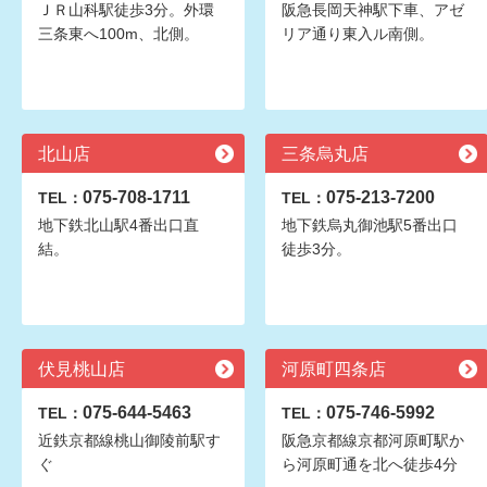
ＪＲ山科駅徒歩3分。外環
阪急長岡天神駅下車、アゼ
三条東へ100m、北側。
リア通り東入ル南側。
北山店
三条烏丸店
075-708-1711
075-213-7200
TEL：
TEL：
地下鉄北山駅4番出口直
地下鉄烏丸御池駅5番出口
結。
徒歩3分。
伏見桃山店
河原町四条店
075-644-5463
075-746-5992
TEL：
TEL：
近鉄京都線桃山御陵前駅す
阪急京都線京都河原町駅か
ぐ
ら河原町通を北へ徒歩4分