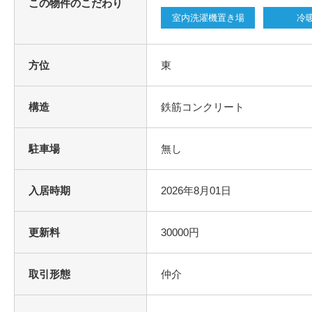
この物件のこだわり
室内洗濯機置き場
冷
方位
東
構造
鉄筋コンクリート
駐車場
無し
入居時期
2026年8月01日
更新料
30000円
取引形態
仲介