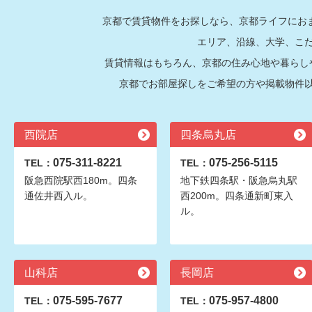
京都で賃貸物件をお探しなら、京都ライフにおま
エリア、沿線、大学、こ
賃貸情報はもちろん、京都の住み心地や暮らし
京都でお部屋探しをご希望の方や掲載物件
西院店
四条烏丸店
075-311-8221
075-256-5115
TEL：
TEL：
阪急西院駅西180m。四条
地下鉄四条駅・阪急烏丸駅
通佐井西入ル。
西200m。四条通新町東入
ル。
山科店
長岡店
075-595-7677
075-957-4800
TEL：
TEL：