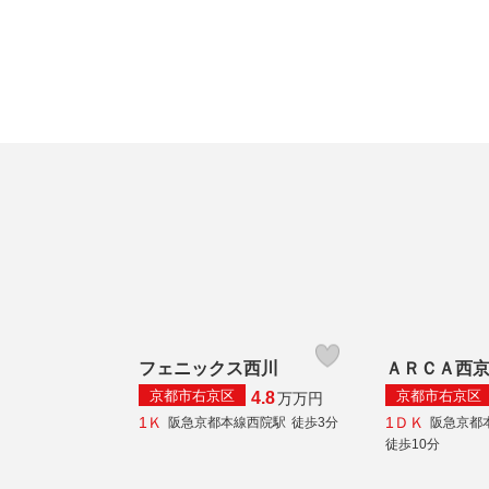
フェニックス西川
ＡＲＣＡ西
京都市右京区
京都市右京区
4.8
万
万円
1Ｋ
1ＤＫ
阪急京都本線西院駅
徒歩3分
阪急京都
徒歩10分