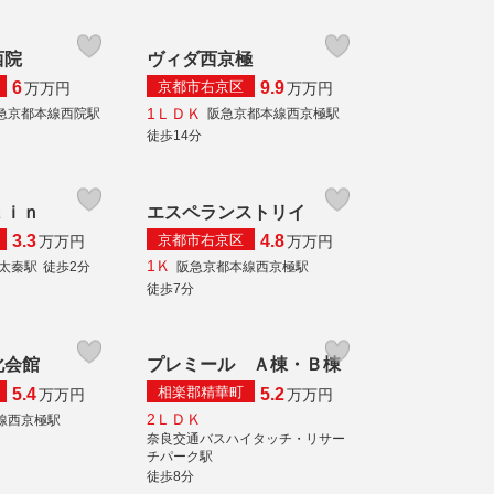
西院
ヴィダ西京極
京都市右京区
6
9.9
万
万円
万
万円
1ＬＤＫ
急京都本線西院駅
阪急京都本線西京極駅
徒歩14分
ａｉｎ
エスペランストリイ
京都市右京区
3.3
4.8
万
万円
万
万円
1Ｋ
線太秦駅
徒歩2分
阪急京都本線西京極駅
徒歩7分
化会館
プレミール Ａ棟・Ｂ棟
相楽郡精華町
5.4
5.2
万
万円
万
万円
2ＬＤＫ
線西京極駅
奈良交通バスハイタッチ・リサー
チパーク駅
徒歩8分