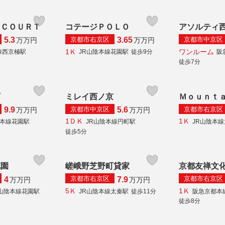
 ＣＯＵＲＴ
コテージＰＯＬＯ
アソルティ
京都市右京区
京都市中京区
5.3
3.65
万
万円
万
万円
1Ｋ
ワンルーム
線西京極駅
JR山陰本線花園駅
徒歩9分
阪
徒歩7分
町
ミレイ西ノ京
Ｍｏｕｎｔ
京都市中京区
京都市右京区
9.9
5.6
万
万円
万
万円
1ＤＫ
1Ｋ
陰本線花園駅
JR山陰本線円町駅
JR山陰本
徒歩5分
花園
嵯峨野芝野町貸家
京都友禅文
京都市右京区
京都市右京区
4
7.9
万
万円
万
万円
5Ｋ
1Ｋ
R山陰本線花園駅
JR山陰本線太秦駅
徒歩11分
阪急京都本
徒歩8分