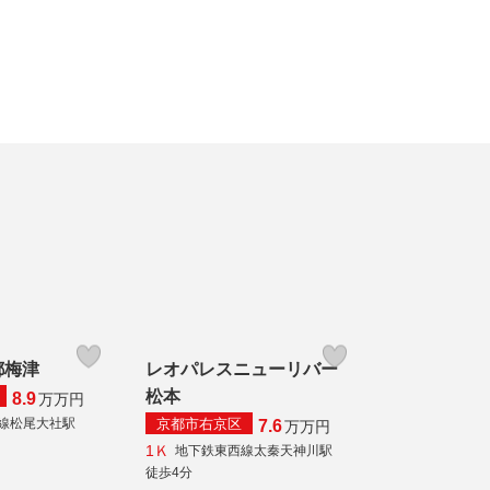
都梅津
レオパレスニューリバー
松本
8.9
万
万円
京都市右京区
線松尾大社駅
7.6
万
万円
1Ｋ
地下鉄東西線太秦天神川駅
徒歩4分