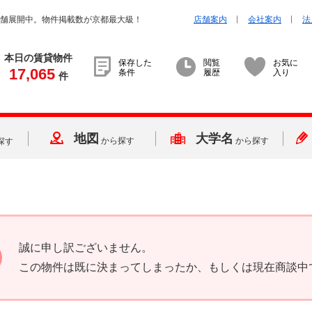
店舗展開中。物件掲載数が京都最大級！
店舗案内
会社案内
法
本日の賃貸物件
保存した
閲覧
お気に
17,065
条件
履歴
入り
件
地図
大学名
から探す
から探す
探す
誠に申し訳ございません。
この物件は既に決まってしまったか、もしくは現在商談中