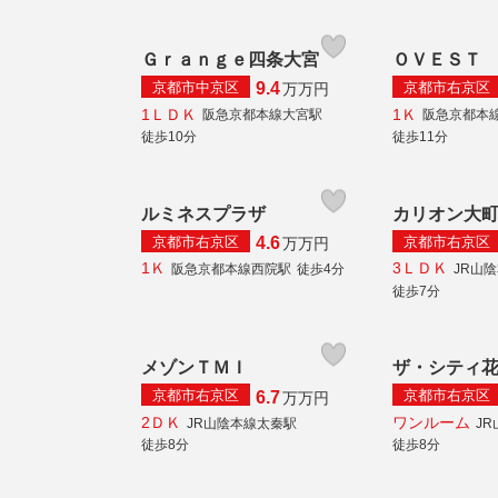
Ｇｒａｎｇｅ四条大宮
ＯＶＥＳＴ
京都市中京区
京都市右京区
9.4
万
万円
1ＬＤＫ
1Ｋ
阪急京都本線大宮駅
阪急京都本
徒歩10分
徒歩11分
ルミネスプラザ
カリオン大
京都市右京区
京都市右京区
4.6
万
万円
1Ｋ
3ＬＤＫ
阪急京都本線西院駅
徒歩4分
JR山
徒歩7分
メゾンＴＭＩ
ザ・シティ
京都市右京区
京都市右京区
6.7
万
万円
2ＤＫ
ワンルーム
JR山陰本線太秦駅
J
徒歩8分
徒歩8分