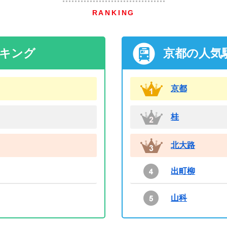
RANKING
ンキング
京都の人気
京都
桂
北大路
出町柳
山科