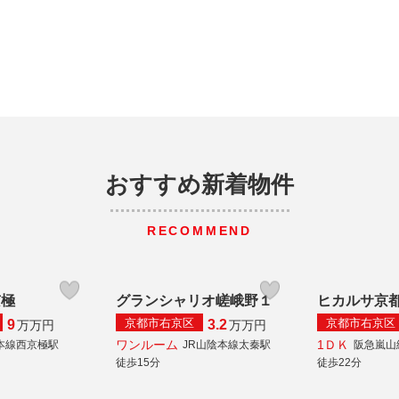
おすすめ新着物件
RECOMMEND
京極
グランシャリオ嵯峨野１
ヒカルサ京
京都市右京区
京都市右京区
9
3.2
万
万円
万
万円
ワンルーム
1ＤＫ
本線西京極駅
JR山陰本線太秦駅
阪急嵐山
徒歩15分
徒歩22分