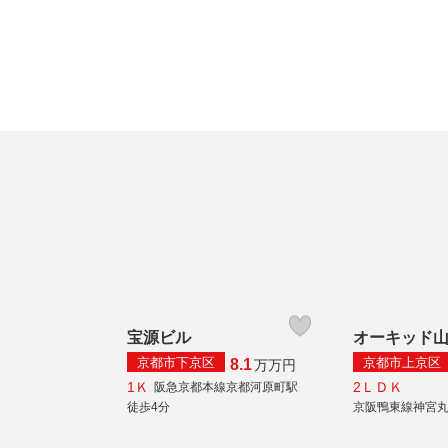
宝源ビル
オーキッド
京都市下京区
京都市上京区
8.1
万
万円
1Ｋ
2ＬＤＫ
阪急京都本線京都河原町駅
徒歩4分
京阪鴨東線神宮