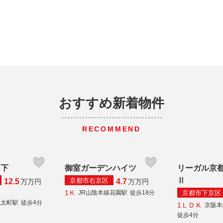
おすすめ新着物件
RECOMMEND
山下
御室ガーデンハイツ
リーガル京
Ⅱ
京都市右京区
12.5
4.7
万
万円
万
万円
1Ｋ
京都市下京区
JR山陰本線花園駅
徒歩18分
丸太町駅
徒歩4分
1ＬＤＫ
京阪本
徒歩4分