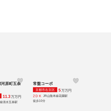
都河原町五条
常盤コーポ
京都市右京区
5
万
万円
2ＤＫ
JR山陰本線花園駅
11.3
万
万円
徒歩10分
線清水五条駅