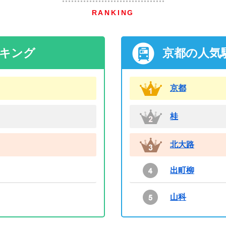
RANKING
ンキング
京都の人気
京都
桂
北大路
出町柳
山科