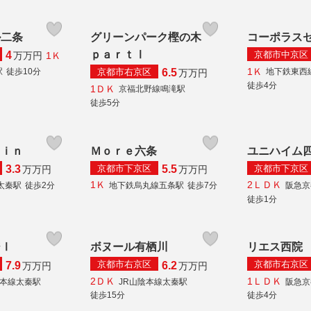
ル二条
グリーンパーク樫の木
コーポラス
ｐａｒｔⅠ
京都市中京区
4
1Ｋ
万
万円
1Ｋ
京都市右京区
駅
徒歩10分
地下鉄東西
6.5
万
万円
徒歩4分
1ＤＫ
京福北野線鳴滝駅
徒歩5分
ａｉｎ
Ｍｏｒｅ六条
ユニハイム
京都市下京区
京都市下京区
3.3
5.5
万
万円
万
万円
1Ｋ
2ＬＤＫ
太秦駅
徒歩2分
地下鉄烏丸線五条駅
徒歩7分
阪急京
徒歩1分
ジⅠ
ボヌール有栖川
リエス西院
京都市右京区
京都市右京区
7.9
6.2
万
万円
万
万円
2ＤＫ
1ＬＤＫ
陰本線太秦駅
JR山陰本線太秦駅
阪急京
徒歩15分
徒歩4分