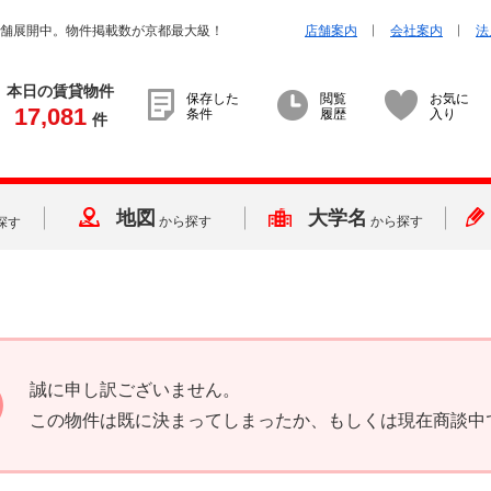
店舗展開中。物件掲載数が京都最大級！
店舗案内
会社案内
法
本日の賃貸物件
保存した
閲覧
お気に
17,081
条件
履歴
入り
件
地図
大学名
から探す
から探す
探す
誠に申し訳ございません。
この物件は既に決まってしまったか、もしくは現在商談中