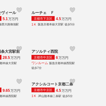
セヴィール
ルーチェ Ｆ
京都市下京区
5.1
4.5
万
万円
万
万円
1Ｋ
線西大路御池駅
阪急京都本線大宮駅
徒歩5分
四条大宮駅前
アソルティ西院
京都市中京区
28.5
6
万
万円
万
万円
ワンルーム
都本線大宮駅
阪急京都本線西院駅
徒歩7分
アクシルコート京都二条
京都市中京区
9.65
4.5
万
万円
万
万円
1Ｋ
都本線西院駅
JR山陰本線二条駅
徒歩5分