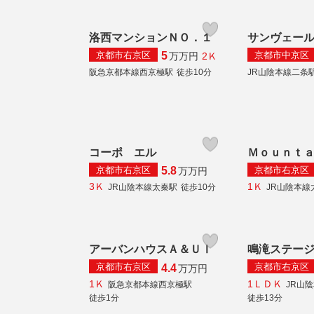
洛西マンションＮＯ．１
サンヴェー
京都市右京区
京都市中京区
5
2Ｋ
万
万円
阪急京都本線西京極駅
徒歩10分
JR山陰本線二条
コーポ エル
Ｍｏｕｎｔ
京都市右京区
京都市右京区
5.8
万
万円
3Ｋ
1Ｋ
JR山陰本線太秦駅
徒歩10分
JR山陰本線
アーバンハウスＡ＆ＵⅠ
鳴滝ステー
京都市右京区
京都市右京区
4.4
万
万円
1Ｋ
1ＬＤＫ
阪急京都本線西京極駅
JR山
徒歩1分
徒歩13分