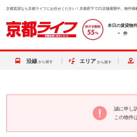
京都賃貸なら京都ライフにお任せください！京都府下で21店舗展開中。物件掲
本日の賃貸物
-
件
沿線
エリア
から探す
から探す
誠に申し
この物件