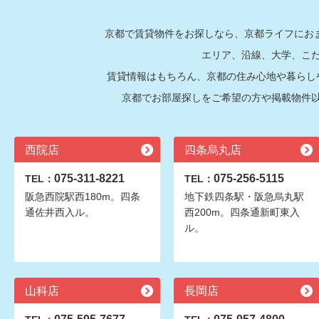
京都で賃貸物件をお探しなら、京都ライフにおま
エリア、沿線、大学、こ
賃貸情報はもちろん、京都の住み心地や暮らし
京都でお部屋探しをご希望の方や掲載物件
西院店
四条烏丸店
075-311-8221
075-256-5115
TEL：
TEL：
阪急西院駅西180m。四条
地下鉄四条駅・阪急烏丸駅
通佐井西入ル。
西200m。四条通新町東入
ル。
山科店
長岡店