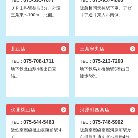
075-595-7677
075-957-4800
TEL：
TEL：
ＪＲ山科駅徒歩3分。外環
阪急長岡天神駅下車、アゼ
三条東へ100m、北側。
リア通り東入ル南側。
北山店
三条烏丸店
075-708-1711
075-213-7200
TEL：
TEL：
地下鉄北山駅4番出口直
地下鉄烏丸御池駅5番出口
結。
徒歩3分。
伏見桃山店
河原町四条店
075-644-5463
075-746-5992
TEL：
TEL：
近鉄京都線桃山御陵前駅す
阪急京都線京都河原町駅か
ぐ
ら河原町通を北へ徒歩4分