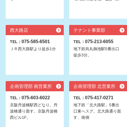
西大路店
テナント事業部
075-585-6501
075-213-6055
TEL：
TEL：
ＪＲ西大路駅より徒歩1分
地下鉄烏丸御池駅5番出口
徒歩3分。
企画管理部 南営業所
企画管理部 北営業所
075-603-6022
075-417-0271
TEL：
TEL：
京阪丹波橋駅西どなり。丹
地下鉄「北大路駅」5番出
波橋通り面す。京阪丹波橋
口東へスグ。北大路通り面
西ビル1F。
す、南側