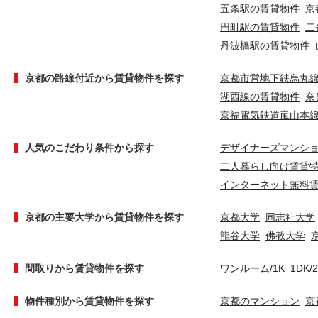
五条駅の賃貸物件
京
円町駅の賃貸物件
二
丹波橋駅の賃貸物件
京都の路線付近から賃貸物件を探す
京都市営地下鉄烏丸
湖西線の賃貸物件
奈
京福電気鉄道嵐山本
人気のこだわり条件から探す
デザイナーズマンシ
二人暮らし向け賃貸
インターネット無料
京都の主要大学から賃貸物件を探す
京都大学
同志社大学
龍谷大学
佛教大学
間取りから賃貸物件を探す
ワンルーム/1K
1DK/
物件種別から賃貸物件を探す
京都のマンション
京