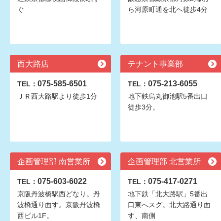
ぐ
ら河原町通を北へ徒歩4分
西大路店
テナント事業部
075-585-6501
075-213-6055
TEL：
TEL：
ＪＲ西大路駅より徒歩1分
地下鉄烏丸御池駅5番出口
徒歩3分。
企画管理部 南営業所
企画管理部 北営業所
075-603-6022
075-417-0271
TEL：
TEL：
京阪丹波橋駅西どなり。丹
地下鉄「北大路駅」5番出
波橋通り面す。京阪丹波橋
口東へスグ。北大路通り面
西ビル1F。
す、南側