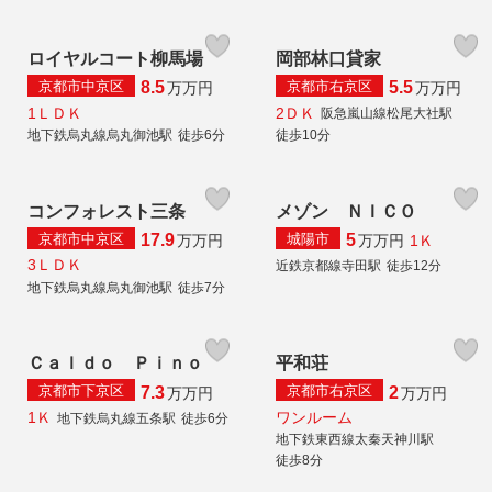
ロイヤルコート柳馬場
岡部林口貸家
京都市中京区
京都市右京区
8.5
5.5
万
万円
万
万円
1ＬＤＫ
2ＤＫ
阪急嵐山線松尾大社駅
地下鉄烏丸線烏丸御池駅
徒歩6分
徒歩10分
コンフォレスト三条
メゾン ＮＩＣＯ
京都市中京区
城陽市
17.9
5
1Ｋ
万
万円
万
万円
3ＬＤＫ
近鉄京都線寺田駅
徒歩12分
地下鉄烏丸線烏丸御池駅
徒歩7分
Ｃａｌｄｏ Ｐｉｎｏ
平和荘
京都市下京区
京都市右京区
7.3
2
万
万円
万
万円
1Ｋ
ワンルーム
地下鉄烏丸線五条駅
徒歩6分
地下鉄東西線太秦天神川駅
徒歩8分