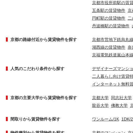
京都市役所前駅の賃
五条駅の賃貸物件
京
円町駅の賃貸物件
二
丹波橋駅の賃貸物件
京都の路線付近から賃貸物件を探す
京都市営地下鉄烏丸
湖西線の賃貸物件
奈
京福電気鉄道嵐山本
人気のこだわり条件から探す
デザイナーズマンシ
二人暮らし向け賃貸
インターネット無料
京都の主要大学から賃貸物件を探す
京都大学
同志社大学
龍谷大学
佛教大学
間取りから賃貸物件を探す
ワンルーム/1K
1DK/
物件種別から賃貸物件を探す
京都のマンション
京