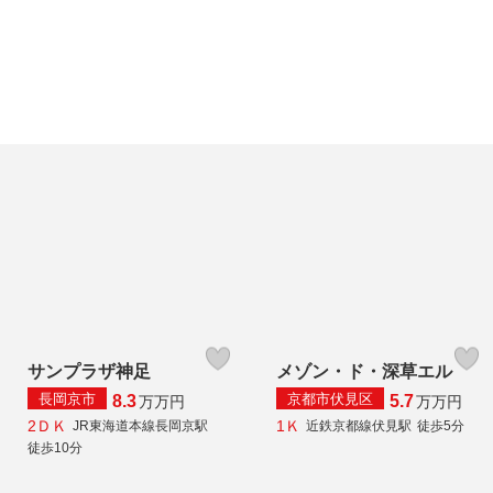
サンプラザ神足
メゾン・ド・深草エル
長岡京市
京都市伏見区
8.3
5.7
万
万円
万
万円
2ＤＫ
1Ｋ
JR東海道本線長岡京駅
近鉄京都線伏見駅
徒歩5分
徒歩10分