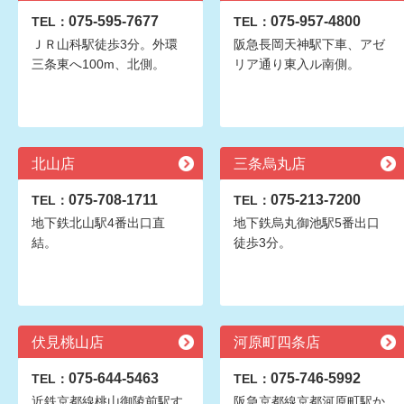
075-595-7677
075-957-4800
TEL：
TEL：
ＪＲ山科駅徒歩3分。外環
阪急長岡天神駅下車、アゼ
三条東へ100m、北側。
リア通り東入ル南側。
北山店
三条烏丸店
075-708-1711
075-213-7200
TEL：
TEL：
地下鉄北山駅4番出口直
地下鉄烏丸御池駅5番出口
結。
徒歩3分。
伏見桃山店
河原町四条店
075-644-5463
075-746-5992
TEL：
TEL：
近鉄京都線桃山御陵前駅す
阪急京都線京都河原町駅か