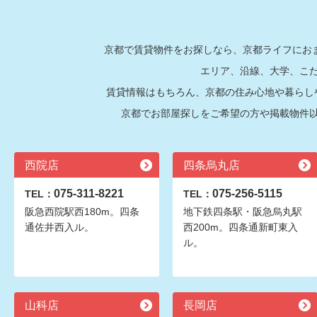
京都で賃貸物件をお探しなら、京都ライフにおま
エリア、沿線、大学、こ
賃貸情報はもちろん、京都の住み心地や暮らし
京都でお部屋探しをご希望の方や掲載物件
西院店
四条烏丸店
075-311-8221
075-256-5115
TEL：
TEL：
阪急西院駅西180m。四条
地下鉄四条駅・阪急烏丸駅
通佐井西入ル。
西200m。四条通新町東入
ル。
山科店
長岡店