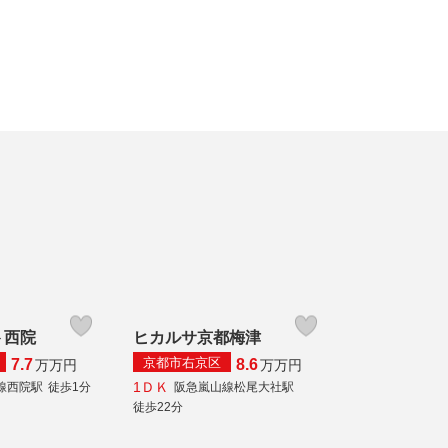
ト西院
ヒカルサ京都梅津
京都市右京区
7.7
8.6
万
万円
万
万円
1ＤＫ
線西院駅
徒歩1分
阪急嵐山線松尾大社駅
徒歩22分