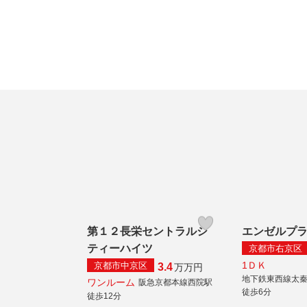
第１２長栄セントラルシ
エンゼルプ
ティーハイツ
京都市右京区
1ＤＫ
京都市中京区
3.4
万
万円
地下鉄東西線太
ワンルーム
阪急京都本線西院駅
徒歩6分
徒歩12分