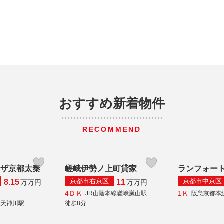
おすすめ新着物件
RECOMMEND
ラザ京都太秦
嵯峨伊勢ノ上町貸家
ランフォー
京都市右京区
京都市中京区
8.15
11
万
万円
万
万円
4ＤＫ
1Ｋ
JR山陰本線嵯峨嵐山駅
阪急京都本
秦天神川駅
徒歩8分