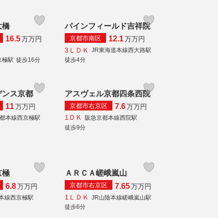
大橋
パインフィールド吉祥院
京都市南区
16.5
12.1
万
万円
万
万円
3ＬＤＫ
JR東海道本線西大路駅
京極駅
徒歩16分
徒歩4分
デンス京都
アスヴェル京都四条西院
京都市右京区
11
7.6
万
万円
万
万円
1ＤＫ
都本線西京極駅
阪急京都本線西院駅
徒歩9分
京極
ＡＲＣＡ嵯峨嵐山
京都市右京区
6.8
7.65
万
万円
万
万円
1ＬＤＫ
本線西京極駅
JR山陰本線嵯峨嵐山駅
徒歩6分