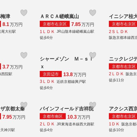
都梅津
ＡＲＣＡ嵯峨嵐山
イニシア桂
京都市右京区
京都市右京区
8.1
7.85
万
万円
万
万円
1ＬＤＫ
2ＳＬＤＫ
松尾大社駅
JR山陰本線嵯峨嵐山駅
徒歩6分
阪急京都本線西
ト
シャーメゾン Ｍ－ｓｉ
ニックレジ
ｘ
京都市右京区
3.7
万
万円
2ＬＤＫ
京田辺市
線西院駅
阪急京
13.8
万
万円
徒歩11分
3ＬＤＫ
近鉄京都線興戸駅
徒歩6分
ラザ京都太秦
パインフィールド吉祥院
アクシス西
京都市南区
京都市右京区
7.95
10.3
万
万円
万
万円
2ＬＤＫ
1ＤＫ
JR東海道本線西大路駅
阪急京都
秦天神川駅
徒歩4分
徒歩10分