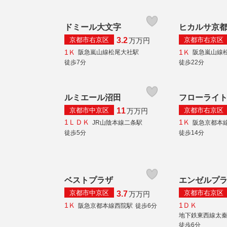
ドミール大文字
ヒカルサ京
京都市右京区
京都市右京区
3.2
万
万円
1Ｋ
1Ｋ
阪急嵐山線松尾大社駅
阪急嵐山線
徒歩7分
徒歩22分
ルミエール沼田
フローライ
京都市中京区
京都市右京区
11
万
万円
1ＬＤＫ
1Ｋ
JR山陰本線二条駅
阪急京都本
徒歩5分
徒歩14分
ベストプラザ
エンゼルプ
京都市中京区
京都市右京区
3.7
万
万円
1Ｋ
1ＤＫ
阪急京都本線西院駅
徒歩6分
地下鉄東西線太
徒歩6分