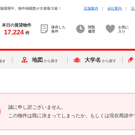
店舗展開中。物件掲載数が京都最大級！
店舗案内
会社案内
法
本日の賃貸物件
保存した
閲覧
お気に
17,224
条件
履歴
入り
件
地図
大学名
から探す
から探す
探す
誠に申し訳ございません。
この物件は既に決まってしまったか、もしくは現在商談中