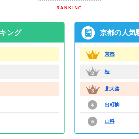
RANKING
ンキング
京都の人気
京都
桂
北大路
出町柳
山科