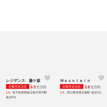
レジデンス 藤ケ森
Ｍｏｕｎｔａｉｎ
京都市右京区
京都市右京区
6.5
3.8
万
万円
万
万円
1Ｋ
1Ｋ
地下鉄東西線太秦天神川駅
JR山陰本線太秦駅
徒歩2分
徒歩9分