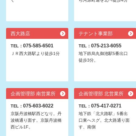
ぐ
ら河原町通を北へ徒歩4分
西大路店
テナント事業部
075-585-6501
075-213-6055
TEL：
TEL：
ＪＲ西大路駅より徒歩1分
地下鉄烏丸御池駅5番出口
徒歩3分。
企画管理部 南営業所
企画管理部 北営業所
075-603-6022
075-417-0271
TEL：
TEL：
京阪丹波橋駅西どなり。丹
地下鉄「北大路駅」5番出
波橋通り面す。京阪丹波橋
口東へスグ。北大路通り面
西ビル1F。
す、南側