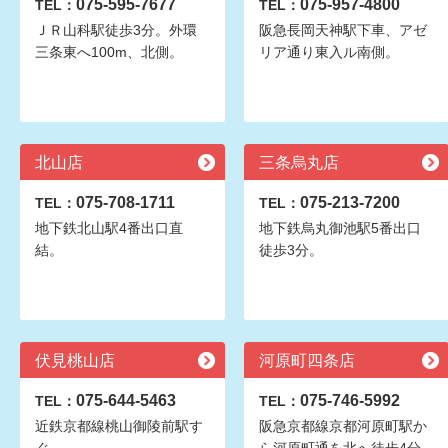
075-595-7677
075-957-4800
TEL：
TEL：
ＪＲ山科駅徒歩3分。外環
阪急長岡天神駅下車、アゼ
三条東へ100m、北側。
リア通り東入ル南側。
北山店
三条烏丸店
075-708-1711
075-213-7200
TEL：
TEL：
地下鉄北山駅4番出口直
地下鉄烏丸御池駅5番出口
結。
徒歩3分。
伏見桃山店
河原町四条店
075-644-5463
075-746-5992
TEL：
TEL：
近鉄京都線桃山御陵前駅す
阪急京都線京都河原町駅か