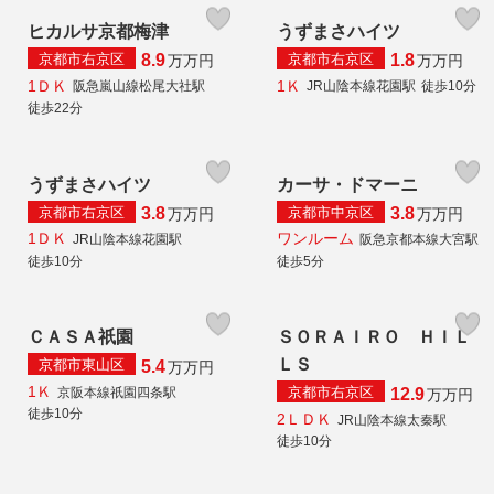
ヒカルサ京都梅津
うずまさハイツ
京都市右京区
京都市右京区
8.9
1.8
万
万円
万
万円
1ＤＫ
1Ｋ
阪急嵐山線松尾大社駅
JR山陰本線花園駅
徒歩10分
徒歩22分
うずまさハイツ
カーサ・ドマーニ
京都市右京区
京都市中京区
3.8
3.8
万
万円
万
万円
1ＤＫ
ワンルーム
JR山陰本線花園駅
阪急京都本線大宮駅
徒歩10分
徒歩5分
ＣＡＳＡ祇園
ＳＯＲＡＩＲＯ ＨＩＬ
ＬＳ
京都市東山区
5.4
万
万円
1Ｋ
京都市右京区
京阪本線祇園四条駅
12.9
万
万円
徒歩10分
2ＬＤＫ
JR山陰本線太秦駅
徒歩10分