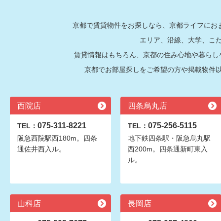
京都で賃貸物件をお探しなら、京都ライフにおま
エリア、沿線、大学、こ
賃貸情報はもちろん、京都の住み心地や暮らし
京都でお部屋探しをご希望の方や掲載物件
西院店
四条烏丸店
075-311-8221
075-256-5115
TEL：
TEL：
阪急西院駅西180m。四条
地下鉄四条駅・阪急烏丸駅
通佐井西入ル。
西200m。四条通新町東入
ル。
山科店
長岡店