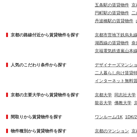
五条駅の賃貸物件
京
円町駅の賃貸物件
二
丹波橋駅の賃貸物件
京都の路線付近から賃貸物件を探す
京都市営地下鉄烏丸
湖西線の賃貸物件
奈
京福電気鉄道嵐山本
人気のこだわり条件から探す
デザイナーズマンシ
二人暮らし向け賃貸
インターネット無料
京都の主要大学から賃貸物件を探す
京都大学
同志社大学
龍谷大学
佛教大学
間取りから賃貸物件を探す
ワンルーム/1K
1DK/
物件種別から賃貸物件を探す
京都のマンション
京