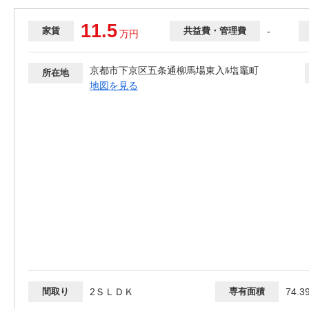
11.5
家賃
共益費・管理費
-
万
円
京都市下京区五条通柳馬場東入ﾙ塩竈町
所在地
地図を見る
間取り
2ＳＬＤＫ
専有面積
74.3