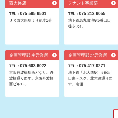
西大路店
テナント事業部
075-585-6501
075-213-6055
TEL：
TEL：
ＪＲ西大路駅より徒歩1分
地下鉄烏丸御池駅5番出口
徒歩3分。
企画管理部 南営業所
企画管理部 北営業所
075-603-6022
075-417-0271
TEL：
TEL：
京阪丹波橋駅西どなり。丹
地下鉄「北大路駅」5番出
波橋通り面す。京阪丹波橋
口東へスグ。北大路通り面
西ビル1F。
す、南側