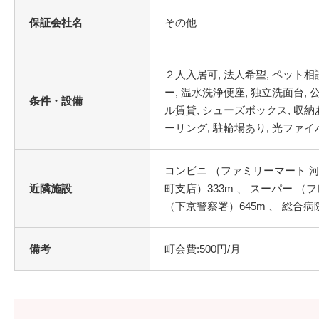
保証会社名
その他
２人入居可, 法人希望, ペット相談
ー, 温水洗浄便座, 独立洗面台, 
条件・設備
ル賃貸, シューズボックス, 収納あ
ーリング, 駐輪場あり, 光ファ
コンビニ （ファミリーマート 河
近隣施設
町支店）333m 、 スーパー （フ
（下京警察署）645m 、 総合病
備考
町会費:500円/月