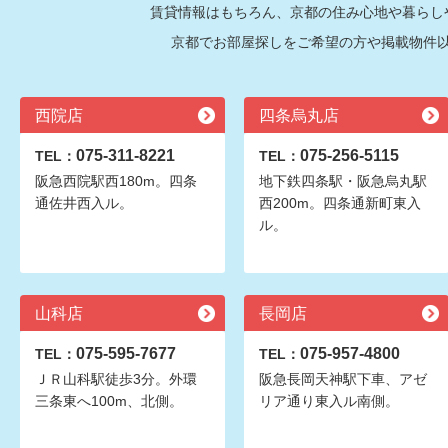
賃貸情報はもちろん、京都の住み心地や暮らし
京都でお部屋探しをご希望の方や掲載物件
西院店
四条烏丸店
075-311-8221
075-256-5115
TEL：
TEL：
阪急西院駅西180m。四条
地下鉄四条駅・阪急烏丸駅
通佐井西入ル。
西200m。四条通新町東入
ル。
山科店
長岡店
075-595-7677
075-957-4800
TEL：
TEL：
ＪＲ山科駅徒歩3分。外環
阪急長岡天神駅下車、アゼ
三条東へ100m、北側。
リア通り東入ル南側。