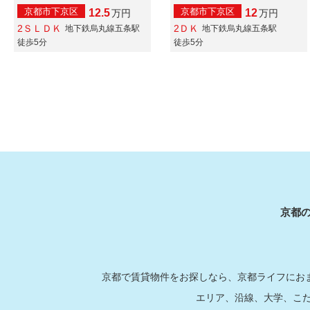
京都市下京区
京都市下京区
12.5
12
万
円
万
円
2ＳＬＤＫ
2ＤＫ
地下鉄烏丸線五条駅
地下鉄烏丸線五条駅
徒歩5分
徒歩5分
京都
京都で賃貸物件をお探しなら、京都ライフにおま
エリア、沿線、大学、こ