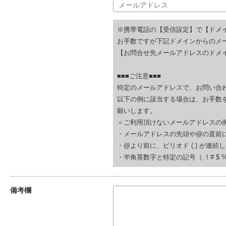
※携帯電話の【受信設定】で【ドメ
お手数ですが下記ドメインからのメ
【お問合せ先メールアドレスのドメイ
■■■ご注意■■■
特定のメールアドレスで、お問い合
以下の例に該当する場合は、お手数
願いします。
＜ご利用頂けないメールアドレスの
・メールアドレスの先頭や@の直前にピリオド (.
・@より前に、ピリオド (.) が連続している(例
・半角英数字と特定の記号（. ! # $ % & ‘
備考欄