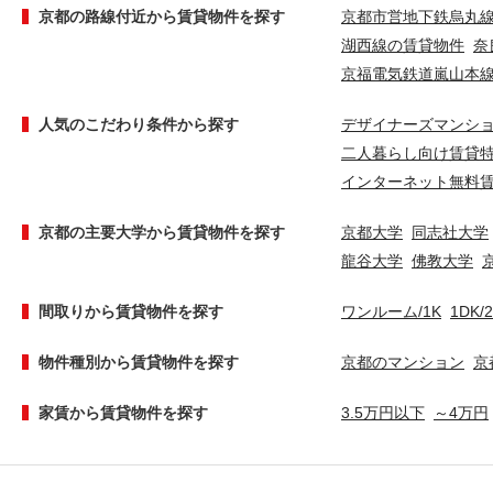
京都の路線付近から賃貸物件を探す
京都市営地下鉄烏丸
湖西線の賃貸物件
奈
京福電気鉄道嵐山本
人気のこだわり条件から探す
デザイナーズマンシ
二人暮らし向け賃貸
インターネット無料
京都の主要大学から賃貸物件を探す
京都大学
同志社大学
龍谷大学
佛教大学
間取りから賃貸物件を探す
ワンルーム/1K
1DK/
物件種別から賃貸物件を探す
京都のマンション
京
家賃から賃貸物件を探す
3.5万円以下
～4万円