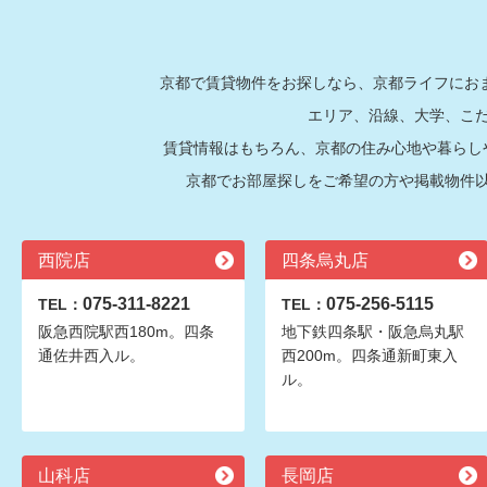
京都で賃貸物件をお探しなら、京都ライフにおま
エリア、沿線、大学、こ
賃貸情報はもちろん、京都の住み心地や暮らし
京都でお部屋探しをご希望の方や掲載物件
西院店
四条烏丸店
075-311-8221
075-256-5115
TEL：
TEL：
阪急西院駅西180m。四条
地下鉄四条駅・阪急烏丸駅
通佐井西入ル。
西200m。四条通新町東入
ル。
山科店
長岡店