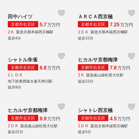
田中ハイツ
ＡＲＣＡ西京極
京都市右京区
京都市右京区
5.7
7.25
万
万円
万
万円
2Ｋ
1ＤＫ
阪急京都本線西京極駅
阪急京都本線西京極駅
徒歩4分
徒歩10分
シャトル朱雀
ヒカルサ京都梅津
京都市右京区
京都市右京区
6.8
7.8
万
万円
万
万円
1ＬＤＫ
1Ｋ
阪急嵐山線松尾大社駅
地下鉄東西線太秦天神川駅
徒歩22分
徒歩9分
ヒカルサ京都梅津
シャトレ西京極
京都市右京区
京都市右京区
8.9
4.5
万
万円
万
万円
1ＤＫ
1ＤＫ
阪急嵐山線松尾大社駅
阪急京都本線西京極駅
徒歩22分
徒歩5分