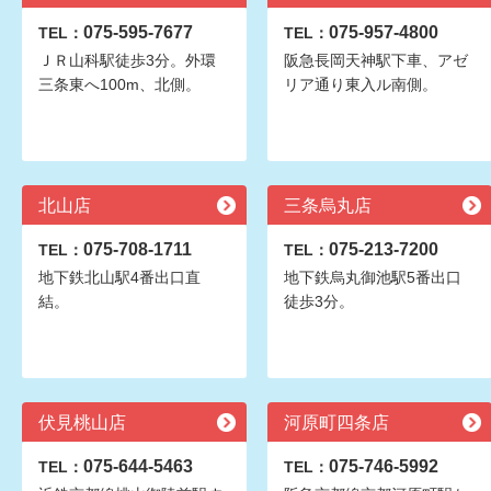
075-595-7677
075-957-4800
TEL：
TEL：
ＪＲ山科駅徒歩3分。外環
阪急長岡天神駅下車、アゼ
三条東へ100m、北側。
リア通り東入ル南側。
北山店
三条烏丸店
075-708-1711
075-213-7200
TEL：
TEL：
地下鉄北山駅4番出口直
地下鉄烏丸御池駅5番出口
結。
徒歩3分。
伏見桃山店
河原町四条店
075-644-5463
075-746-5992
TEL：
TEL：