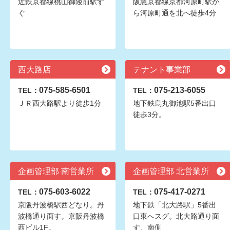
近鉄京都線桃山御陵前駅す
阪急京都線京都河原町駅か
ぐ
ら河原町通を北へ徒歩4分
西大路店
テナント事業部
075-585-6501
075-213-6055
TEL：
TEL：
ＪＲ西大路駅より徒歩1分
地下鉄烏丸御池駅5番出口
徒歩3分。
企画管理部 南営業所
企画管理部 北営業所
075-603-6022
075-417-0271
TEL：
TEL：
京阪丹波橋駅西どなり。丹
地下鉄「北大路駅」5番出
波橋通り面す。京阪丹波橋
口東へスグ。北大路通り面
西ビル1F。
す、南側