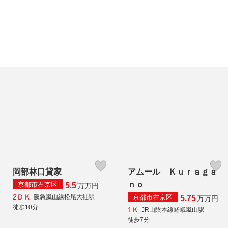
岡部林口貸家
アムール Ｋｕｒａｇａ
ｎｏ
京都市右京区
5.5
万
万円
2ＤＫ
京都市右京区
阪急嵐山線松尾大社駅
5.75
万
万円
徒歩10分
1Ｋ
JR山陰本線嵯峨嵐山駅
徒歩7分