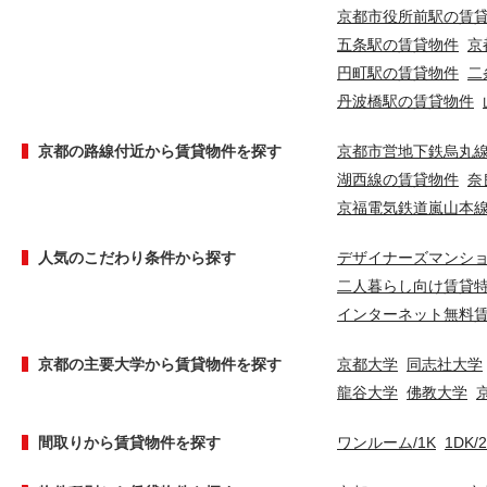
京都市役所前駅の賃
五条駅の賃貸物件
京
円町駅の賃貸物件
二
丹波橋駅の賃貸物件
京都の路線付近から賃貸物件を探す
京都市営地下鉄烏丸
湖西線の賃貸物件
奈
京福電気鉄道嵐山本
人気のこだわり条件から探す
デザイナーズマンシ
二人暮らし向け賃貸
インターネット無料
京都の主要大学から賃貸物件を探す
京都大学
同志社大学
龍谷大学
佛教大学
間取りから賃貸物件を探す
ワンルーム/1K
1DK/