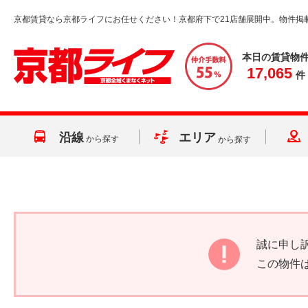
京都賃貸なら京都ライフにお任せください！京都府下で21店舗展開中。物件掲
本日の賃貸物
17,065
件
沿線
エリア
から探す
から探す
誠に申し
この物件