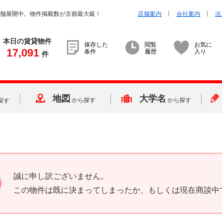
店舗展開中。物件掲載数が京都最大級！
店舗案内
会社案内
法
本日の賃貸物件
保存した
閲覧
お気に
17,091
条件
履歴
入り
件
地図
大学名
から探す
から探す
探す
誠に申し訳ございません。
この物件は既に決まってしまったか、もしくは現在商談中