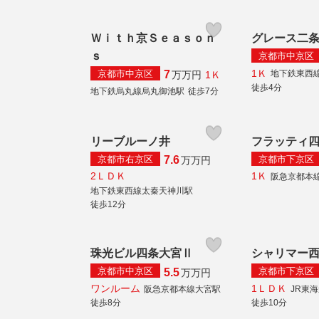
Ｗｉｔｈ京Ｓｅａｓｏｎ
グレース二
ｓ
京都市中京区
1Ｋ
京都市中京区
地下鉄東西
7
1Ｋ
万
万円
徒歩4分
地下鉄烏丸線烏丸御池駅
徒歩7分
リーブルーノ井
フラッティ
京都市右京区
京都市下京区
7.6
万
万円
2ＬＤＫ
1Ｋ
阪急京都本
地下鉄東西線太秦天神川駅
徒歩12分
珠光ビル四条大宮Ⅱ
シャリマー
京都市中京区
京都市下京区
5.5
万
万円
ワンルーム
1ＬＤＫ
阪急京都本線大宮駅
JR東
徒歩8分
徒歩10分