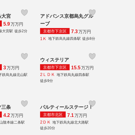
条大宮
アドバンス京都烏丸グル
ーブ
5.9
万
万円
京都市下京区
線大宮駅
徒歩2分
7.3
万
万円
1Ｋ
地下鉄烏丸線四条駅
徒歩8分
ウィステリア
京都市下京区
3
15.5
万
万円
万
万円
2ＬＤＫ
下鉄烏丸線北山駅
地下鉄烏丸線四条駅
徒歩9分
ツ三条
パルティールステージⅠ
京都市北区
4.2
7.1
万
万円
万
万円
2ＤＫ
R山陰本線二条駅
地下鉄烏丸線北大路駅
徒歩20分