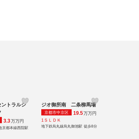
セントラルシ
ジオ御所南 二条柳馬場
ツ
京都市中京区
19.5
万
万円
1ＳＬＤＫ
3.3
万
万円
地下鉄烏丸線烏丸御池駅
徒歩8分
急京都本線西院駅