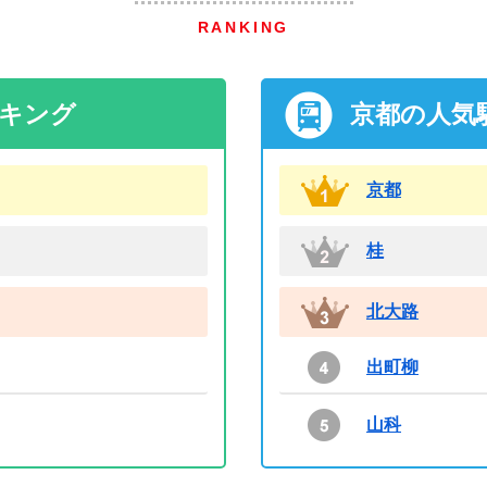
RANKING
ンキング
京都の人気
京都
桂
北大路
出町柳
山科