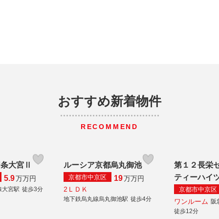
おすすめ新着物件
RECOMMEND
四条大宮Ⅱ
ルーシア京都烏丸御池
第１２長栄
ティーハイ
京都市中京区
5.9
19
万
万円
万
万円
2ＬＤＫ
京都市中京区
線大宮駅
徒歩3分
地下鉄烏丸線烏丸御池駅
徒歩4分
ワンルーム
阪
徒歩12分