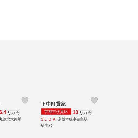
８
下中町貸家
京都市伏見区
6.4
10
万
万円
万
万円
3ＬＤＫ
丸線北大路駅
京阪本線中書島駅
徒歩7分