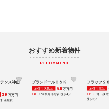
おすすめ新着物件
RECOMMEND
ジデンス神山
ブランドールＯ＆Ｋ
フラッツ２
京都市伏見区
京都市北区
5.6
万
万円
1Ｋ
1ＤＫ
JR奈良線稲荷駅
徒歩4分
地下鉄烏
3.5
万
万円
徒歩5分
二軒茶屋駅