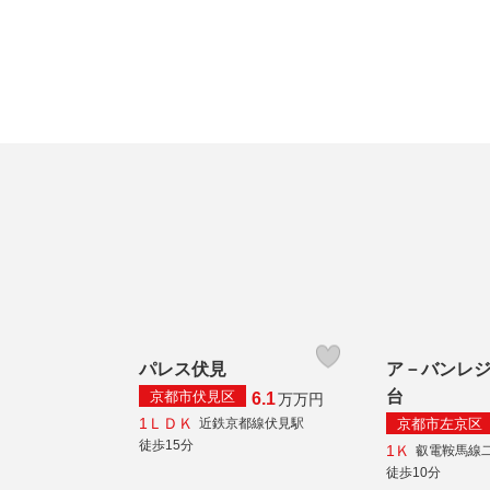
パレス伏見
ア－バンレ
台
京都市伏見区
6.1
万
万円
1ＬＤＫ
京都市左京区
近鉄京都線伏見駅
徒歩15分
1Ｋ
叡電鞍馬線
徒歩10分