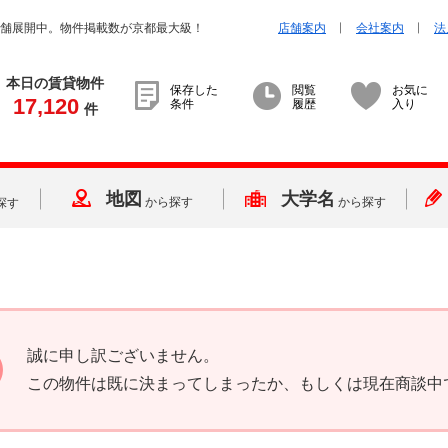
店舗展開中。物件掲載数が京都最大級！
店舗案内
会社案内
法
本日の賃貸物件
保存した
閲覧
お気に
17,120
条件
履歴
入り
件
地図
大学名
から探す
から探す
探す
誠に申し訳ございません。
この物件は既に決まってしまったか、もしくは現在商談中