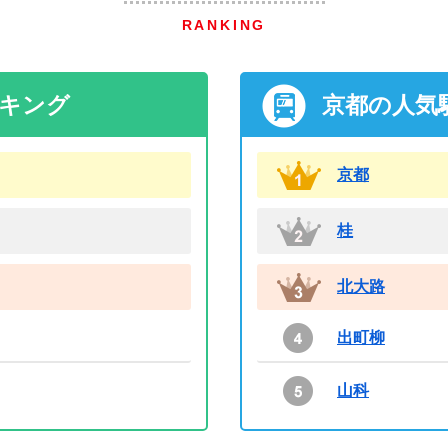
RANKING
ンキング
京都の人気
京都
桂
北大路
出町柳
山科