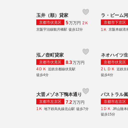
玉井（順）貸家
ラ・ビーム
京都市伏見区
京都市下京区
5
2Ｋ
万
万円
1Ｋ
京阪宇治線観月橋駅
徒歩12分
京阪本線清
泓ノ壺町貸家
ネオハイツ
京都市伏見区
京都市伏見区
8.3
万
万円
4ＤＫ
2ＬＤＫ
近鉄京都線伏見駅
近鉄京
徒歩4分
徒歩4分
大晋メゾネ下鴨本通り
パストラル
京都市左京区
京都市右京区
7.2
万
万円
1Ｋ
1ＤＫ
地下鉄烏丸線北山駅
徒歩7分
JR山陰
徒歩15分