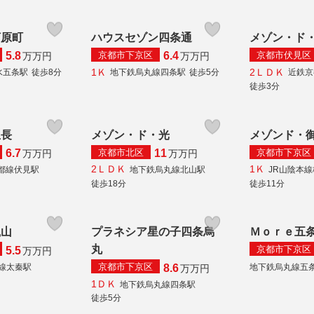
河原町
ハウスセゾン四条通
メゾン・ド
京都市下京区
京都市伏見区
5.8
6.4
万
万円
万
万円
1Ｋ
2ＬＤＫ
水五条駅
徒歩8分
地下鉄烏丸線四条駅
徒歩5分
近鉄京
徒歩3分
生長
メゾン・ド・光
メゾンド・
京都市北区
京都市下京区
6.7
11
万
万円
万
万円
2ＬＤＫ
1Ｋ
都線伏見駅
地下鉄烏丸線北山駅
JR山陰本
徒歩18分
徒歩11分
嵐山
プラネシア星の子四条烏
Ｍｏｒｅ五
丸
京都市下京区
5.5
万
万円
京都市下京区
本線太秦駅
地下鉄烏丸線五
8.6
万
万円
1ＤＫ
地下鉄烏丸線四条駅
徒歩5分