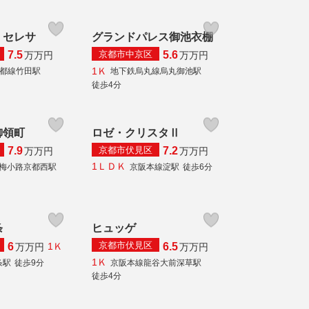
・セレサ
グランドパレス御池衣棚
京都市中京区
7.5
5.6
万
万円
万
万円
1Ｋ
都線竹田駅
地下鉄烏丸線烏丸御池駅
徒歩4分
御領町
ロゼ・クリスタⅡ
京都市伏見区
7.9
7.2
万
万円
万
万円
1ＬＤＫ
線梅小路京都西駅
京阪本線淀駅
徒歩6分
条
ヒュッゲ
京都市伏見区
6
6.5
1Ｋ
万
万円
万
万円
1Ｋ
条駅
徒歩9分
京阪本線龍谷大前深草駅
徒歩4分