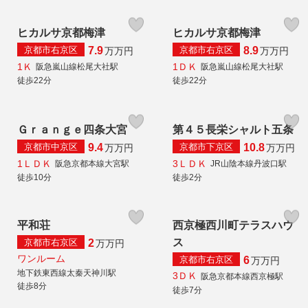
ヒカルサ京都梅津
ヒカルサ京都梅津
京都市右京区
京都市右京区
7.9
8.9
万
万円
万
万円
1Ｋ
1ＤＫ
阪急嵐山線松尾大社駅
阪急嵐山線松尾大社駅
徒歩22分
徒歩22分
Ｇｒａｎｇｅ四条大宮
第４５長栄シャルト五条
京都市中京区
京都市下京区
9.4
10.8
万
万円
万
万円
1ＬＤＫ
3ＬＤＫ
阪急京都本線大宮駅
JR山陰本線丹波口駅
徒歩10分
徒歩2分
平和荘
西京極西川町テラスハウ
ス
京都市右京区
2
万
万円
ワンルーム
京都市右京区
6
万
万円
地下鉄東西線太秦天神川駅
3ＤＫ
阪急京都本線西京極駅
徒歩8分
徒歩7分