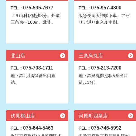
075-595-7677
075-957-4800
TEL：
TEL：
ＪＲ山科駅徒歩3分。外環
阪急長岡天神駅下車、アゼ
三条東へ100m、北側。
リア通り東入ル南側。
北山店
三条烏丸店
075-708-1711
075-213-7200
TEL：
TEL：
地下鉄北山駅4番出口直
地下鉄烏丸御池駅5番出口
結。
徒歩3分。
伏見桃山店
河原町四条店
075-644-5463
075-746-5992
TEL：
TEL：
近鉄京都線桃山御陵前駅す
阪急京都線京都河原町駅か