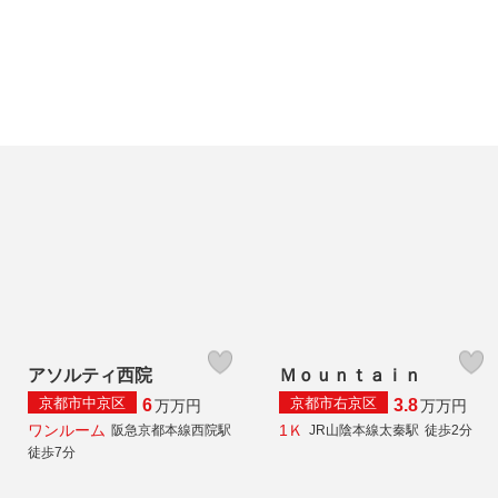
アソルティ西院
Ｍｏｕｎｔａｉｎ
京都市中京区
京都市右京区
6
3.8
万
万円
万
万円
ワンルーム
1Ｋ
阪急京都本線西院駅
JR山陰本線太秦駅
徒歩2分
徒歩7分