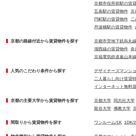
京都市役所前駅の賃
五条駅の賃貸物件
京
円町駅の賃貸物件
二
丹波橋駅の賃貸物件
京都の路線付近から賃貸物件を探す
京都市営地下鉄烏丸
湖西線の賃貸物件
奈
京福電気鉄道嵐山本
人気のこだわり条件から探す
デザイナーズマンシ
二人暮らし向け賃貸
インターネット無料
京都の主要大学から賃貸物件を探す
京都大学
同志社大学
龍谷大学
佛教大学
間取りから賃貸物件を探す
ワンルーム/1K
1DK/