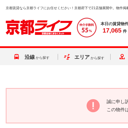
京都賃貸なら京都ライフにお任せください！京都府下で21店舗展開中。物件掲
本日の賃貸物
17,065
件
沿線
エリア
から探す
から探す
誠に申し
この物件