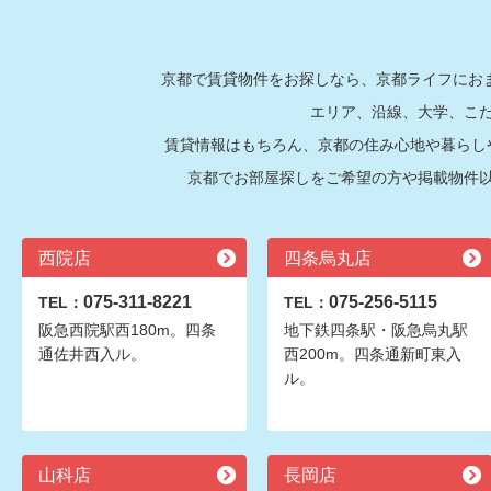
京都で賃貸物件をお探しなら、京都ライフにおま
エリア、沿線、大学、こ
賃貸情報はもちろん、京都の住み心地や暮らし
京都でお部屋探しをご希望の方や掲載物件
西院店
四条烏丸店
075-311-8221
075-256-5115
TEL：
TEL：
阪急西院駅西180m。四条
地下鉄四条駅・阪急烏丸駅
通佐井西入ル。
西200m。四条通新町東入
ル。
山科店
長岡店