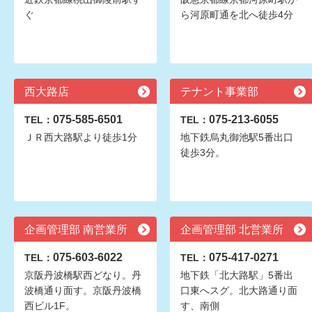
ぐ
ら河原町通を北へ徒歩4分
西大路店
テナント事業部
075-585-6501
075-213-6055
TEL：
TEL：
ＪＲ西大路駅より徒歩1分
地下鉄烏丸御池駅5番出口
徒歩3分。
企画管理部 南営業所
企画管理部 北営業所
075-603-6022
075-417-0271
TEL：
TEL：
京阪丹波橋駅西どなり。丹
地下鉄「北大路駅」5番出
波橋通り面す。京阪丹波橋
口東へスグ。北大路通り面
西ビル1F。
す、南側