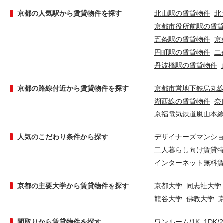
京都の人気駅から賃貸物件を探す
北山駅の賃貸物件
北
京都市役所前駅の賃
五条駅の賃貸物件
京
円町駅の賃貸物件
二
丹波橋駅の賃貸物件
京都の路線付近から賃貸物件を探す
京都市営地下鉄烏丸
湖西線の賃貸物件
奈
京福電気鉄道嵐山本
人気のこだわり条件から探す
デザイナーズマンシ
二人暮らし向け賃貸
インターネット無料
京都の主要大学から賃貸物件を探す
京都大学
同志社大学
龍谷大学
佛教大学
間取りから賃貸物件を探す
ワンルーム/1K
1DK/