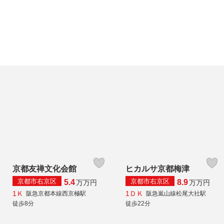
京都友禅文化会館
ヒカルサ京都梅津
京都市右京区
京都市右京区
5.4
8.9
万
万円
万
万円
1Ｋ
1ＤＫ
阪急京都本線西京極駅
阪急嵐山線松尾大社駅
徒歩8分
徒歩22分