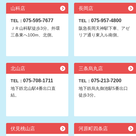
山科店
長岡店
075-595-7677
075-957-4800
TEL：
TEL：
ＪＲ山科駅徒歩3分。外環
阪急長岡天神駅下車、アゼ
三条東へ100m、北側。
リア通り東入ル南側。
北山店
三条烏丸店
075-708-1711
075-213-7200
TEL：
TEL：
地下鉄北山駅4番出口直
地下鉄烏丸御池駅5番出口
結。
徒歩3分。
伏見桃山店
河原町四条店