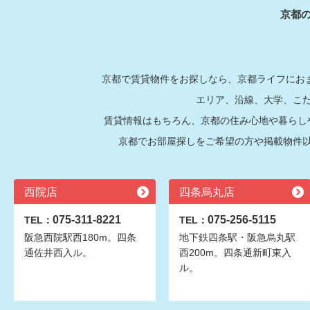
京都
京都で賃貸物件をお探しなら、京都ライフにおま
エリア、沿線、大学、こ
賃貸情報はもちろん、京都の住み心地や暮らし
京都でお部屋探しをご希望の方や掲載物件
西院店
四条烏丸店
075-311-8221
075-256-5115
TEL：
TEL：
阪急西院駅西180m。四条
地下鉄四条駅・阪急烏丸駅
通佐井西入ル。
西200m。四条通新町東入
ル。