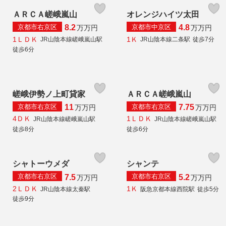
ＡＲＣＡ嵯峨嵐山
オレンジハイツ太田
京都市右京区
京都市中京区
8.2
4.8
万
万円
万
万円
1ＬＤＫ
1Ｋ
JR山陰本線嵯峨嵐山駅
JR山陰本線二条駅
徒歩7分
徒歩6分
嵯峨伊勢ノ上町貸家
ＡＲＣＡ嵯峨嵐山
京都市右京区
京都市右京区
11
7.75
万
万円
万
万円
4ＤＫ
1ＬＤＫ
JR山陰本線嵯峨嵐山駅
JR山陰本線嵯峨嵐山駅
徒歩8分
徒歩6分
シャトーウメダ
シャンテ
京都市右京区
京都市右京区
7.5
5.2
万
万円
万
万円
2ＬＤＫ
1Ｋ
JR山陰本線太秦駅
阪急京都本線西院駅
徒歩5分
徒歩9分