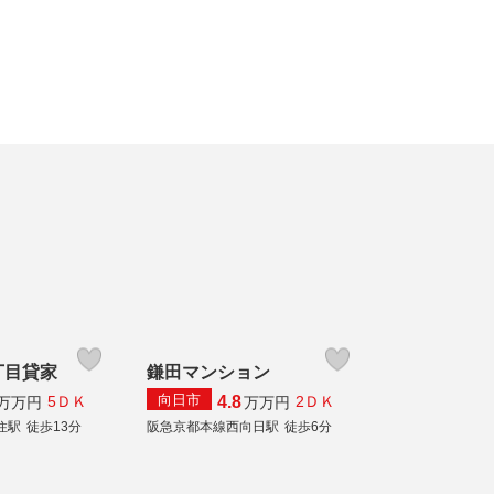
丁目貸家
鎌田マンション
向日市
4.8
5ＤＫ
2ＤＫ
万
万円
万
万円
住駅
徒歩13分
阪急京都本線西向日駅
徒歩6分