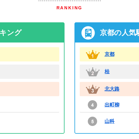
RANKING
ンキング
京都の人気
京都
桂
北大路
出町柳
山科