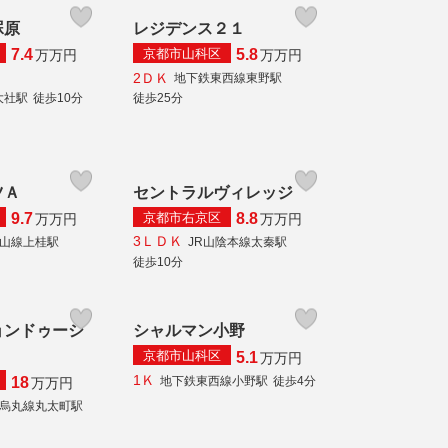
罧原
レジデンス２１
京都市山科区
7.4
5.8
万
万円
万
万円
2ＤＫ
地下鉄東西線東野駅
大社駅
徒歩10分
徒歩25分
ツＡ
セントラルヴィレッジ
京都市右京区
9.7
8.8
万
万円
万
万円
3ＬＤＫ
山線上桂駅
JR山陰本線太秦駅
徒歩10分
ョンドゥーシ
シャルマン小野
京都市山科区
5.1
万
万円
1Ｋ
地下鉄東西線小野駅
徒歩4分
18
万
万円
烏丸線丸太町駅