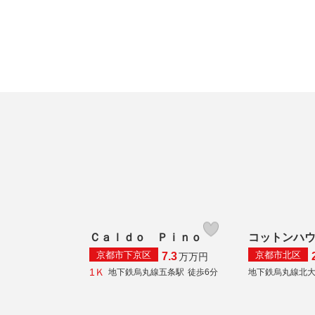
Ｃａｌｄｏ Ｐｉｎｏ
コットンハ
京都市下京区
京都市北区
7.3
万
万円
1Ｋ
地下鉄烏丸線五条駅
徒歩6分
地下鉄烏丸線北