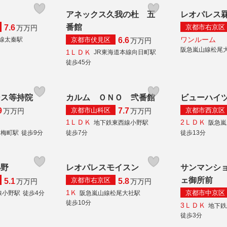
アネックス久我の杜 五
レオパレス
番館
京都市右京区
7.6
万
万円
ワンルーム
京都市伏見区
本線太秦駅
6.6
万
万円
阪急嵐山線松尾
1ＬＤＫ
JR東海道本線向日町駅
徒歩45分
シス等持院
カルム ＯＮＯ 弐番館
ビューハイ
京都市山科区
京都市西京区
9
7.7
万
万円
万
万円
1ＬＤＫ
2ＬＤＫ
地下鉄東西線小野駅
阪急嵐
白梅町駅
徒歩9分
徒歩7分
徒歩13分
小野
レオパレスモイスン
サンマンシ
ェ御所前
京都市右京区
5.1
5.8
万
万円
万
万円
1Ｋ
京都市中京区
線小野駅
徒歩4分
阪急嵐山線松尾大社駅
徒歩10分
3ＬＤＫ
地下鉄
徒歩3分