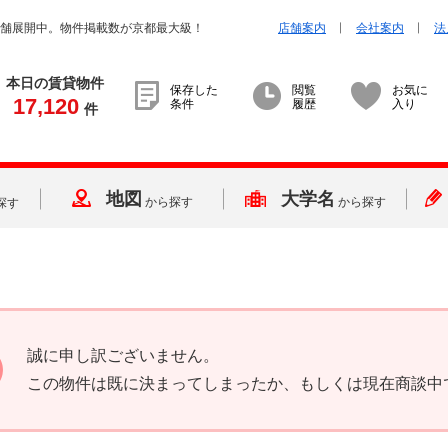
店舗展開中。物件掲載数が京都最大級！
店舗案内
会社案内
法
本日の賃貸物件
保存した
閲覧
お気に
17,120
条件
履歴
入り
件
地図
大学名
から探す
から探す
探す
誠に申し訳ございません。
この物件は既に決まってしまったか、もしくは現在商談中