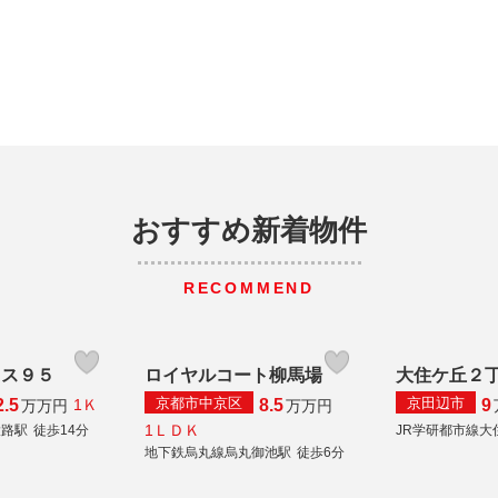
おすすめ新着物件
RECOMMEND
ウス９５
ロイヤルコート柳馬場
大住ケ丘２
京都市中京区
京田辺市
2.5
8.5
9
1Ｋ
万
万円
万
万円
1ＬＤＫ
大路駅
徒歩14分
JR学研都市線大
地下鉄烏丸線烏丸御池駅
徒歩6分