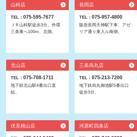
山科店
長岡店
075-595-7677
075-957-4800
TEL：
TEL：
ＪＲ山科駅徒歩3分。外環
阪急長岡天神駅下車、アゼ
三条東へ100m、北側。
リア通り東入ル南側。
北山店
三条烏丸店
075-708-1711
075-213-7200
TEL：
TEL：
地下鉄北山駅4番出口直
地下鉄烏丸御池駅5番出口
結。
徒歩3分。
伏見桃山店
河原町四条店