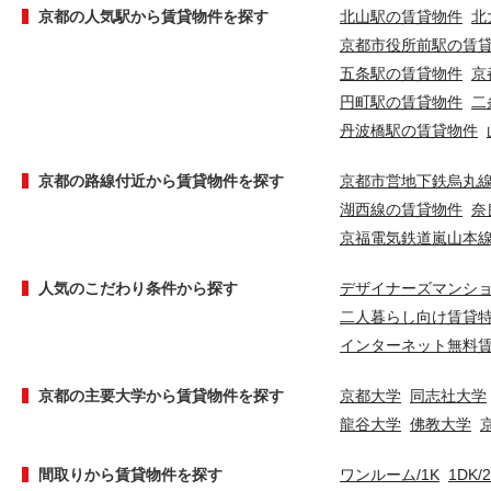
京都の人気駅から賃貸物件を探す
北山駅の賃貸物件
北
京都市役所前駅の賃
五条駅の賃貸物件
京
円町駅の賃貸物件
二
丹波橋駅の賃貸物件
京都の路線付近から賃貸物件を探す
京都市営地下鉄烏丸
湖西線の賃貸物件
奈
京福電気鉄道嵐山本
人気のこだわり条件から探す
デザイナーズマンシ
二人暮らし向け賃貸
インターネット無料
京都の主要大学から賃貸物件を探す
京都大学
同志社大学
龍谷大学
佛教大学
間取りから賃貸物件を探す
ワンルーム/1K
1DK/