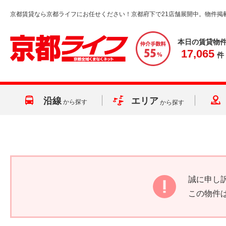
京都賃貸なら京都ライフにお任せください！京都府下で21店舗展開中。物件掲
本日の賃貸物
17,065
件
沿線
エリア
から探す
から探す
誠に申し
この物件