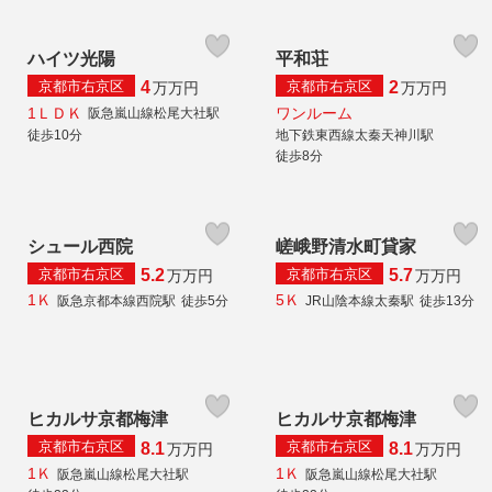
ハイツ光陽
平和荘
京都市右京区
京都市右京区
4
2
万
万円
万
万円
1ＬＤＫ
ワンルーム
阪急嵐山線松尾大社駅
徒歩10分
地下鉄東西線太秦天神川駅
徒歩8分
シュール西院
嵯峨野清水町貸家
京都市右京区
京都市右京区
5.2
5.7
万
万円
万
万円
1Ｋ
5Ｋ
阪急京都本線西院駅
徒歩5分
JR山陰本線太秦駅
徒歩13分
ヒカルサ京都梅津
ヒカルサ京都梅津
京都市右京区
京都市右京区
8.1
8.1
万
万円
万
万円
1Ｋ
1Ｋ
阪急嵐山線松尾大社駅
阪急嵐山線松尾大社駅