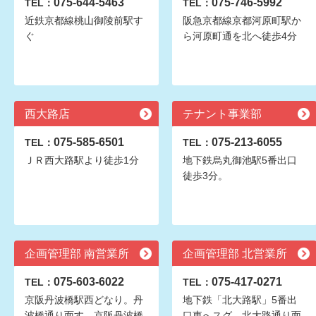
075-644-5463
075-746-5992
TEL：
TEL：
近鉄京都線桃山御陵前駅す
阪急京都線京都河原町駅か
ぐ
ら河原町通を北へ徒歩4分
西大路店
テナント事業部
075-585-6501
075-213-6055
TEL：
TEL：
ＪＲ西大路駅より徒歩1分
地下鉄烏丸御池駅5番出口
徒歩3分。
企画管理部 南営業所
企画管理部 北営業所
075-603-6022
075-417-0271
TEL：
TEL：
京阪丹波橋駅西どなり。丹
地下鉄「北大路駅」5番出
波橋通り面す。京阪丹波橋
口東へスグ。北大路通り面