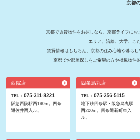
京都
京都で賃貸物件をお探しなら、京都ライフにおま
エリア、沿線、大学、こ
賃貸情報はもちろん、京都の住み心地や暮らし
京都でお部屋探しをご希望の方や掲載物件
西院店
四条烏丸店
075-311-8221
075-256-5115
TEL：
TEL：
阪急西院駅西180m。四条
地下鉄四条駅・阪急烏丸駅
通佐井西入ル。
西200m。四条通新町東入
ル。