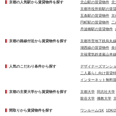
京都の人気駅から賃貸物件を探す
北山駅の賃貸物件
北
京都市役所前駅の賃
五条駅の賃貸物件
京
円町駅の賃貸物件
二
丹波橋駅の賃貸物件
京都の路線付近から賃貸物件を探す
京都市営地下鉄烏丸
湖西線の賃貸物件
奈
京福電気鉄道嵐山本
人気のこだわり条件から探す
デザイナーズマンシ
二人暮らし向け賃貸
インターネット無料
京都の主要大学から賃貸物件を探す
京都大学
同志社大学
龍谷大学
佛教大学
間取りから賃貸物件を探す
ワンルーム/1K
1DK/