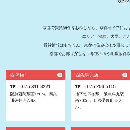
京都
京都で賃貸物件をお探しなら、京都ライフにおま
エリア、沿線、大学、こ
賃貸情報はもちろん、京都の住み心地や暮らし
京都でお部屋探しをご希望の方や掲載物件
西院店
四条烏丸店
075-311-8221
075-256-5115
TEL：
TEL：
阪急西院駅西180m。四条
地下鉄四条駅・阪急烏丸駅
通佐井西入ル。
西200m。四条通新町東入
ル。