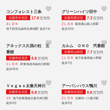
コンフォレスト三条
グリーンハイツ田中
京都市中京区
京都市西京区
17.9
7.3
万
万円
万
万円
3ＬＤＫ
2ＬＤＫ
阪急嵐山線上桂駅
地下鉄烏丸線烏丸御池駅
徒歩7分
徒歩15分
アネックス久我の杜 五
カルム ＯＮＯ 弐番館
番館
京都市山科区
7.7
万
万円
1ＬＤＫ
京都市伏見区
地下鉄東西線小野駅
6.6
万
万円
徒歩7分
1ＬＤＫ
JR東海道本線向日町駅
徒歩45分
Ｖｅｇａｓ太秦天神川
アーバンハウス鴨川
京都市右京区
京都市伏見区
6.8
6.6
万
万円
万
万円
1Ｋ
2ＬＤＫ
地下鉄東西線太秦天神川駅
京都市バス菱川駅
徒歩3分
徒歩5分