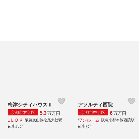
梅津シティハウスⅡ
アソルティ西院
京都市右京区
京都市中京区
5.3
6
万
万円
万
万円
1ＬＤＫ
ワンルーム
阪急嵐山線松尾大社駅
阪急京都本線西院駅
徒歩15分
徒歩7分