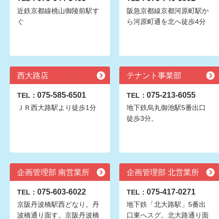
近鉄京都線桃山御陵前駅す
阪急京都線京都河原町駅か
ぐ
ら河原町通を北へ徒歩4分
西大路店
テナント事業部
075-585-6501
075-213-6055
TEL：
TEL：
ＪＲ西大路駅より徒歩1分
地下鉄烏丸御池駅5番出口
徒歩3分。
企画管理部 南営業所
企画管理部 北営業所
075-603-6022
075-417-0271
TEL：
TEL：
京阪丹波橋駅西どなり。丹
地下鉄「北大路駅」5番出
波橋通り面す。京阪丹波橋
口東へスグ。北大路通り面