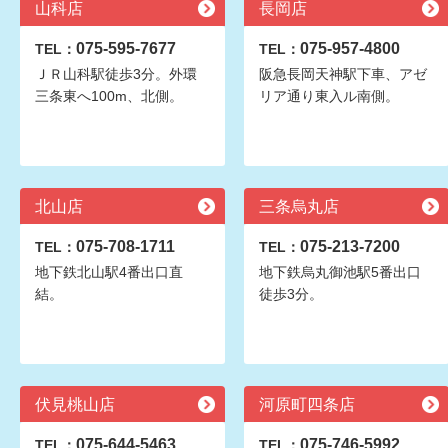
山科店
長岡店
075-595-7677
075-957-4800
TEL：
TEL：
ＪＲ山科駅徒歩3分。外環
阪急長岡天神駅下車、アゼ
三条東へ100m、北側。
リア通り東入ル南側。
北山店
三条烏丸店
075-708-1711
075-213-7200
TEL：
TEL：
地下鉄北山駅4番出口直
地下鉄烏丸御池駅5番出口
結。
徒歩3分。
伏見桃山店
河原町四条店
075-644-5463
075-746-5992
TEL：
TEL：