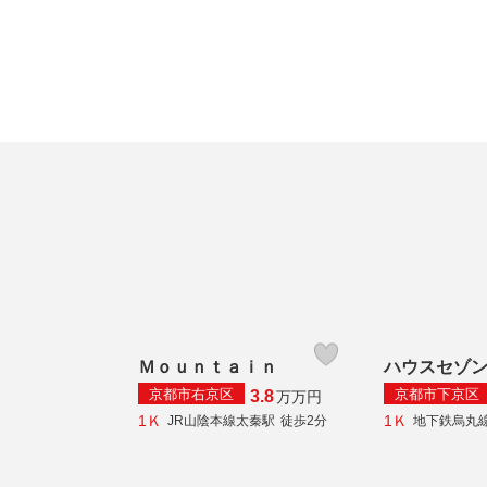
Ｍｏｕｎｔａｉｎ
ハウスセゾ
京都市右京区
京都市下京区
3.8
万
万円
1Ｋ
1Ｋ
JR山陰本線太秦駅
徒歩2分
地下鉄烏丸