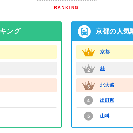
RANKING
ンキング
京都の人気
京都
桂
北大路
出町柳
山科