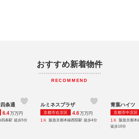
おすすめ新着物件
RECOMMEND
ン四条通
ルミネスプラザ
青葉ハイツ
京都市右京区
京都市中京区
6.4
4.6
万
万円
万
万円
1Ｋ
1Ｋ
線四条駅
徒歩5分
阪急京都本線西院駅
徒歩4分
阪急京都本
徒歩10分