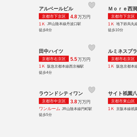
アルベールビル
Ｍｏｒｅ西
京都市下京区
京都市下京区
4.8
万
万円
1Ｋ
1Ｋ
JR山陰本線丹波口駅
地下鉄烏丸
徒歩8分
徒歩10分
田中ハイツ
ルミネスプ
京都市右京区
京都市右京区
5.5
万
万円
1Ｋ
1Ｋ
阪急京都本線西京極駅
阪急京都本
徒歩4分
ラウンドシティワン
サイト祇園
京都市中京区
京都市東山区
3.8
万
万円
ワンルーム
1Ｋ
JR山陰本線円町駅
京阪本線祇
徒歩5分