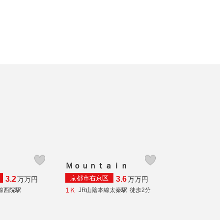
Ｍｏｕｎｔａｉｎ
京都市右京区
3.2
3.6
万
万円
万
万円
1Ｋ
線西院駅
JR山陰本線太秦駅
徒歩2分