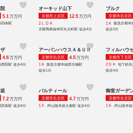
洞院
オーキッド山下
ブルク
京都市上京区
京都市右京区
5.1
12.5
万
万円
万
万円
2ＬＤＫ
1Ｋ
線四条駅
阪急京都本
京阪鴨東線神宮丸太町駅
徒歩4分
徒歩3分
ラザ
アーバンハウスＡ＆ＵⅡ
フィルハウ
京都市右京区
京都市下京区
4.6
4.5
万
万円
万
万円
1Ｋ
2ＤＫ
線西院駅
徒歩4分
阪急京都本線西京極駅
地下鉄烏
徒歩1分
徒歩4分
八坂
パルティール
御室ガーデ
京都市右京区
京都市右京区
7.2
4.7
万
万円
万
万円
1Ｋ
1Ｋ
園四条駅
徒歩8分
JR山陰本線太秦駅
徒歩4分
JR山陰本