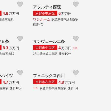
アソルティ西院
京都市中京区
4.6
6
万
万円
万
万円
ワンルーム
線西京極駅
阪急京都本線西院駅
徒歩7分
ゼ五条
サンヴェール二条
京都市中京区
8.3
4
1Ｋ
万
万円
万
万円
丸線五条駅
JR山陰本線二条駅
徒歩10分
ンハイツ
フェニックス西川
京都市右京区
4.7
4.8
万
万円
万
万円
1Ｋ
線花園駅
徒歩18分
阪急京都本線西院駅
徒歩3分