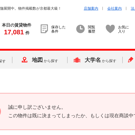
店舗展開中。物件掲載数が京都最大級！
店舗案内
会社案内
法
本日の賃貸物件
保存した
閲覧
お気に
17,081
条件
履歴
入り
件
地図
大学名
から探す
から探す
探す
誠に申し訳ございません。
この物件は既に決まってしまったか、もしくは現在商談中