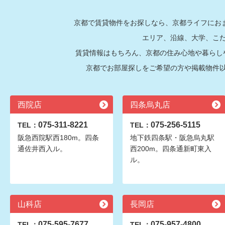
京都で賃貸物件をお探しなら、京都ライフにおま
エリア、沿線、大学、こ
賃貸情報はもちろん、京都の住み心地や暮らし
京都でお部屋探しをご希望の方や掲載物件
西院店
四条烏丸店
075-311-8221
075-256-5115
TEL：
TEL：
阪急西院駅西180m。四条
地下鉄四条駅・阪急烏丸駅
通佐井西入ル。
西200m。四条通新町東入
ル。
山科店
長岡店
075-595-7677
075-957-4800
TEL：
TEL：