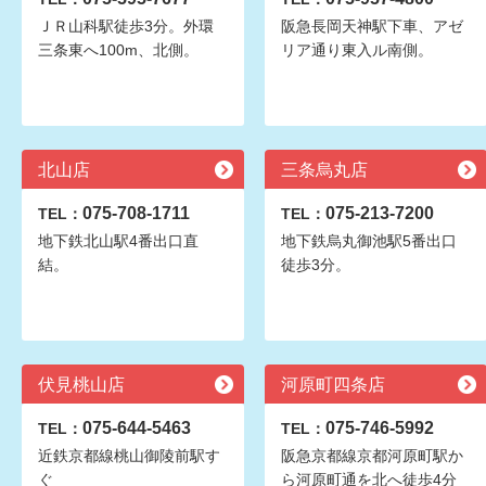
ＪＲ山科駅徒歩3分。外環
阪急長岡天神駅下車、アゼ
三条東へ100m、北側。
リア通り東入ル南側。
北山店
三条烏丸店
075-708-1711
075-213-7200
TEL：
TEL：
地下鉄北山駅4番出口直
地下鉄烏丸御池駅5番出口
結。
徒歩3分。
伏見桃山店
河原町四条店
075-644-5463
075-746-5992
TEL：
TEL：
近鉄京都線桃山御陵前駅す
阪急京都線京都河原町駅か
ぐ
ら河原町通を北へ徒歩4分