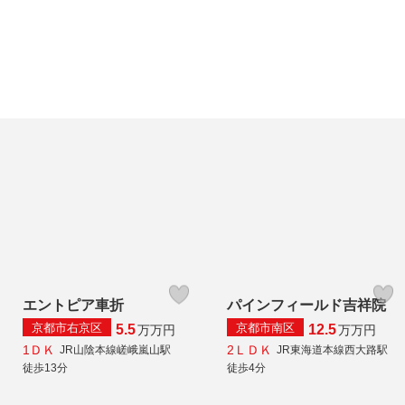
エントピア車折
パインフィールド吉祥院
京都市右京区
京都市南区
5.5
12.5
万
万円
万
万円
1ＤＫ
2ＬＤＫ
JR山陰本線嵯峨嵐山駅
JR東海道本線西大路駅
徒歩13分
徒歩4分