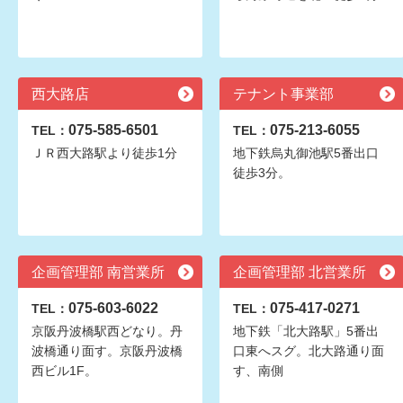
西大路店
テナント事業部
075-585-6501
075-213-6055
TEL：
TEL：
ＪＲ西大路駅より徒歩1分
地下鉄烏丸御池駅5番出口
徒歩3分。
企画管理部 南営業所
企画管理部 北営業所
075-603-6022
075-417-0271
TEL：
TEL：
京阪丹波橋駅西どなり。丹
地下鉄「北大路駅」5番出
波橋通り面す。京阪丹波橋
口東へスグ。北大路通り面
西ビル1F。
す、南側