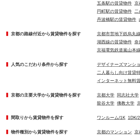
五条駅の賃貸物件
京
円町駅の賃貸物件
二
丹波橋駅の賃貸物件
京都の路線付近から賃貸物件を探す
京都市営地下鉄烏丸
湖西線の賃貸物件
奈
京福電気鉄道嵐山本
人気のこだわり条件から探す
デザイナーズマンシ
二人暮らし向け賃貸
インターネット無料
京都の主要大学から賃貸物件を探す
京都大学
同志社大学
龍谷大学
佛教大学
間取りから賃貸物件を探す
ワンルーム/1K
1DK/
物件種別から賃貸物件を探す
京都のマンション
京