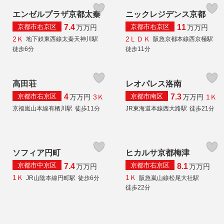
エンゼルプラザ京都太秦
ニックレジデンス京都
京都市右京区
京都市右京区
7.4
11
万
万円
万
万円
2Ｋ
2ＬＤＫ
地下鉄東西線太秦天神川駅
阪急京都本線西京極駅
徒歩6分
徒歩11分
高田荘
レオパレス洛南
京都市右京区
京都市南区
4
7.3
3Ｋ
1Ｋ
万
万円
万
万円
京福嵐山本線有栖川駅
徒歩11分
JR東海道本線西大路駅
徒歩21分
ソフィア円町
ヒカルサ京都梅津
京都市中京区
京都市右京区
7.4
8.1
万
万円
万
万円
1Ｋ
1Ｋ
JR山陰本線円町駅
徒歩6分
阪急嵐山線松尾大社駅
徒歩22分