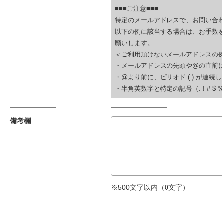
■■■ご注意■■■
特定のメールアドレスで、お問い合
以下の例に該当する場合は、お手数
願いします。
＜ご利用頂けないメールアドレスの
・メールアドレスの先頭や@の直前にピリオド (.
・@より前に、ピリオド (.) が連続している(例
・半角英数字と特定の記号（. ! # $ % & ‘
備考欄
※500文字以内（
0
文字）