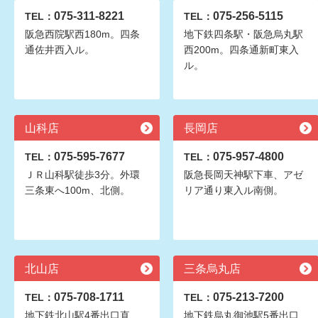
075-311-8221
075-256-5115
TEL：
TEL：
阪急西院駅西180m。四条
地下鉄四条駅・阪急烏丸駅
通佐井西入ル。
西200m。四条通新町東入
ル。
山科店
長岡店
075-595-7677
075-957-4800
TEL：
TEL：
ＪＲ山科駅徒歩3分。外環
阪急長岡天神駅下車、アゼ
三条東へ100m、北側。
リア通り東入ル南側。
北山店
三条烏丸店
075-708-1711
075-213-7200
TEL：
TEL：
地下鉄北山駅4番出口直
地下鉄烏丸御池駅5番出口