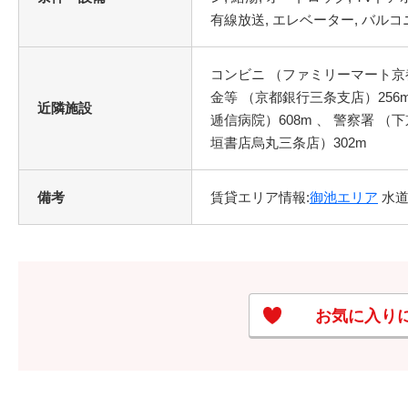
コンビニ （ファミリーマート京都三
金等 （京都銀行三条支店）256m
近隣施設
逓信病院）608m 、 警察署 （
垣書店烏丸三条店）302m
備考
賃貸エリア情報:
御池エリア
水道代
お気に入り