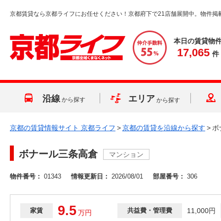
京都賃貸なら京都ライフにお任せください！京都府下で21店舗展開中。物件掲
本日の賃貸物
17,065
件
沿線
エリア
から探す
から探す
京都の賃貸情報サイト 京都ライフ
>
京都の賃貸を沿線から探す
>
ボ
ボナール三条高倉
マンション
物件番号：
01343
情報更新日：
2026/08/01
部屋番号：
306
9.5
家賃
共益費・管理費
11,000円
万
円