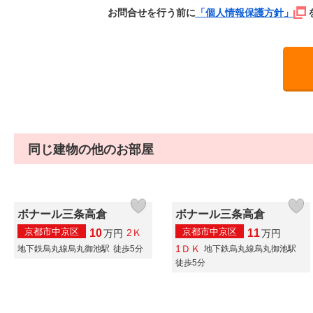
お問合せを行う前に
「個人情報保護方針」
同じ建物の他のお部屋
ボナール三条高倉
ボナール三条高倉
京都市中京区
京都市中京区
10
11
2Ｋ
万
円
万
円
1ＤＫ
地下鉄烏丸線烏丸御池駅
徒歩5分
地下鉄烏丸線烏丸御池駅
徒歩5分