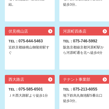
結。
徒歩3分。
伏見桃山店
河原町四条店
075-644-5463
075-746-5992
TEL：
TEL：
近鉄京都線桃山御陵前駅す
阪急京都線京都河原町駅か
ぐ
ら河原町通を北へ徒歩4分
西大路店
テナント事業部
075-585-6501
075-213-6055
TEL：
TEL：
ＪＲ西大路駅より徒歩1分
地下鉄烏丸御池駅5番出口
徒歩3分。