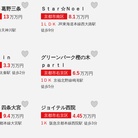
ト葛野三条
Ｓｔａｒ☆Ｎｏｅｌ
京都市南区
13
8.1
万
万円
万
万円
1ＬＤＫ
JR東海道本線西大路駅
秦天神川駅
徒歩9分
ａｉｎ
グリーンパーク樫の木
ｐａｒｔⅠ
3.3
万
万円
京都市右京区
線太秦駅
徒歩2分
6.5
万
万円
1ＤＫ
京福北野線鳴滝駅
徒歩5分
ｅ四条大宮
ジョイテル西院
京都市右京区
9.4
4.45
万
万円
万
万円
1Ｋ
都本線大宮駅
阪急京都本線西院駅
徒歩3分