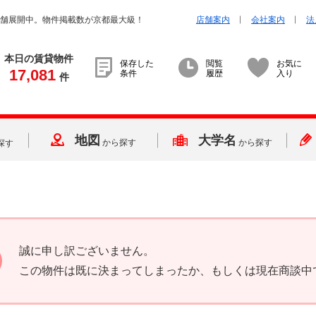
店舗展開中。物件掲載数が京都最大級！
店舗案内
会社案内
法
本日の賃貸物件
保存した
閲覧
お気に
17,081
条件
履歴
入り
件
地図
大学名
から探す
から探す
探す
誠に申し訳ございません。
この物件は既に決まってしまったか、もしくは現在商談中