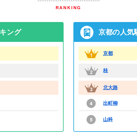
RANKING
ンキング
京都の人気
京都
桂
北大路
出町柳
山科