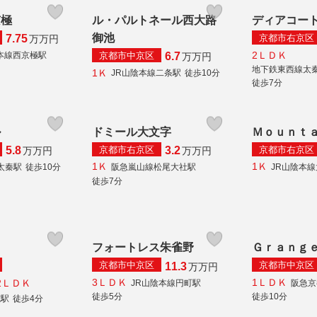
京極
ル・パルトネール西大路
ディアコー
御池
京都市右京区
7.75
万
万円
2ＬＤＫ
京都市中京区
本線西京極駅
6.7
万
万円
地下鉄東西線太
1Ｋ
JR山陰本線二条駅
徒歩10分
徒歩7分
ル
ドミール大文字
Ｍｏｕｎｔ
京都市右京区
京都市右京区
5.8
3.2
万
万円
万
万円
1Ｋ
1Ｋ
太秦駅
徒歩10分
阪急嵐山線松尾大社駅
JR山陰本
徒歩7分
フォートレス朱雀野
Ｇｒａｎｇ
京都市中京区
京都市中京区
11.3
万
万円
3ＬＤＫ
1ＬＤＫ
2ＬＤＫ
JR山陰本線円町駅
阪急京
徒歩5分
徒歩10分
院駅
徒歩4分