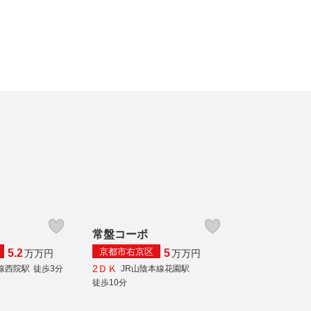
常盤コーポ
京都市右京区
5.2
5
万
万円
万
万円
2ＤＫ
線西院駅
徒歩3分
JR山陰本線花園駅
徒歩10分