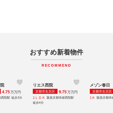
おすすめ新着物件
RECOMMEND
西院
リエス西院
メゾン春日
京都市右京区
京都市右京区
4.75
9.75
万
万円
万
万円
1ＬＤＫ
1Ｋ
線西院駅
徒歩3分
阪急京都本線西院駅
阪急京都本
徒歩4分