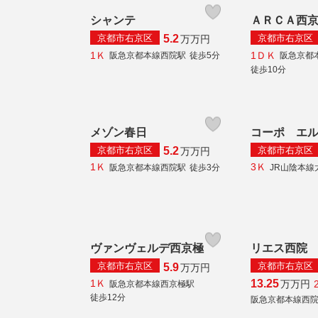
シャンテ
ＡＲＣＡ西
京都市右京区
京都市右京区
5.2
万
万円
1Ｋ
1ＤＫ
阪急京都本線西院駅
徒歩5分
阪急京都
徒歩10分
メゾン春日
コーポ エ
京都市右京区
京都市右京区
5.2
万
万円
1Ｋ
3Ｋ
阪急京都本線西院駅
徒歩3分
JR山陰本線
ヴァンヴェルデ西京極
リエス西院
京都市右京区
京都市右京区
5.9
万
万円
1Ｋ
13.25
万
万円
阪急京都本線西京極駅
徒歩12分
阪急京都本線西