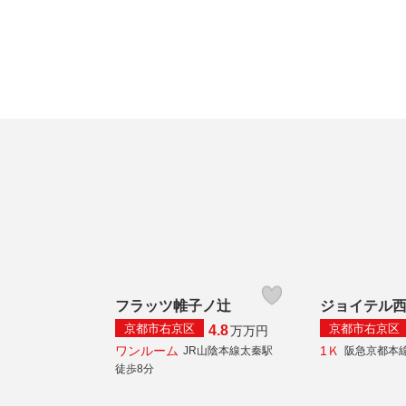
フラッツ帷子ノ辻
ジョイテル
京都市右京区
京都市右京区
4.8
万
万円
ワンルーム
1Ｋ
JR山陰本線太秦駅
阪急京都本
徒歩8分