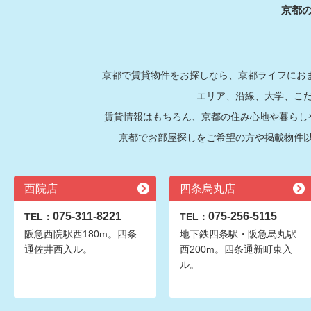
京都
京都で賃貸物件をお探しなら、京都ライフにおま
エリア、沿線、大学、こ
賃貸情報はもちろん、京都の住み心地や暮らし
京都でお部屋探しをご希望の方や掲載物件
西院店
四条烏丸店
075-311-8221
075-256-5115
TEL：
TEL：
阪急西院駅西180m。四条
地下鉄四条駅・阪急烏丸駅
通佐井西入ル。
西200m。四条通新町東入
ル。