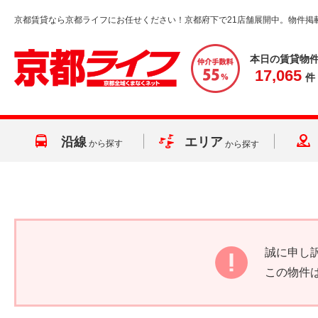
京都賃貸なら京都ライフにお任せください！京都府下で21店舗展開中。物件掲
本日の賃貸物
17,065
件
沿線
エリア
から探す
から探す
誠に申し
この物件