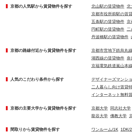
京都の人気駅から賃貸物件を探す
北山駅の賃貸物件
北
京都市役所前駅の賃
五条駅の賃貸物件
京
円町駅の賃貸物件
二
丹波橋駅の賃貸物件
京都の路線付近から賃貸物件を探す
京都市営地下鉄烏丸
湖西線の賃貸物件
奈
京福電気鉄道嵐山本
人気のこだわり条件から探す
デザイナーズマンシ
二人暮らし向け賃貸
インターネット無料
京都の主要大学から賃貸物件を探す
京都大学
同志社大学
龍谷大学
佛教大学
間取りから賃貸物件を探す
ワンルーム/1K
1DK/