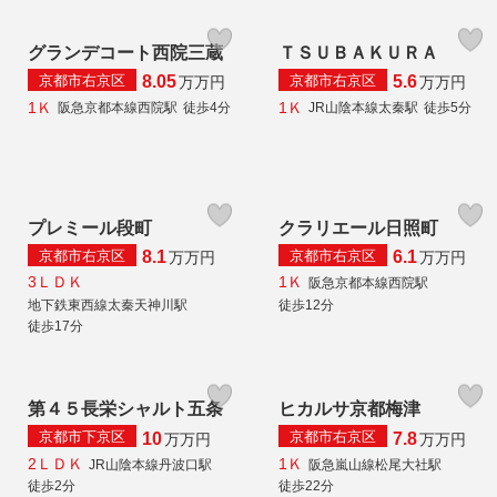
グランデコート西院三蔵
ＴＳＵＢＡＫＵＲＡ
京都市右京区
京都市右京区
8.05
5.6
万
万円
万
万円
1Ｋ
1Ｋ
阪急京都本線西院駅
徒歩4分
JR山陰本線太秦駅
徒歩5分
プレミール段町
クラリエール日照町
京都市右京区
京都市右京区
8.1
6.1
万
万円
万
万円
3ＬＤＫ
1Ｋ
阪急京都本線西院駅
地下鉄東西線太秦天神川駅
徒歩12分
徒歩17分
第４５長栄シャルト五条
ヒカルサ京都梅津
京都市下京区
京都市右京区
10
7.8
万
万円
万
万円
2ＬＤＫ
1Ｋ
JR山陰本線丹波口駅
阪急嵐山線松尾大社駅
徒歩2分
徒歩22分