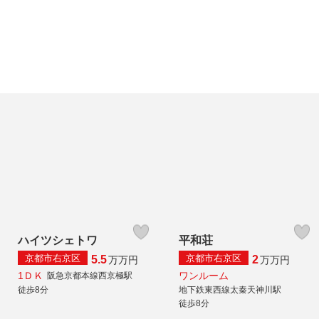
ハイツシェトワ
平和荘
京都市右京区
京都市右京区
5.5
2
万
万円
万
万円
1ＤＫ
ワンルーム
阪急京都本線西京極駅
徒歩8分
地下鉄東西線太秦天神川駅
徒歩8分