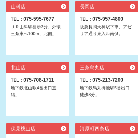
山科店
長岡店
075-595-7677
075-957-4800
TEL：
TEL：
ＪＲ山科駅徒歩3分。外環
阪急長岡天神駅下車、アゼ
三条東へ100m、北側。
リア通り東入ル南側。
北山店
三条烏丸店
075-708-1711
075-213-7200
TEL：
TEL：
地下鉄北山駅4番出口直
地下鉄烏丸御池駅5番出口
結。
徒歩3分。
伏見桃山店
河原町四条店