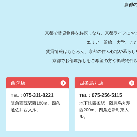
京都
京都で賃貸物件をお探しなら、京都ライフにおま
エリア、沿線、大学、こ
賃貸情報はもちろん、京都の住み心地や暮らし
京都でお部屋探しをご希望の方や掲載物件
西院店
四条烏丸店
075-311-8221
075-256-5115
TEL：
TEL：
阪急西院駅西180m。四条
地下鉄四条駅・阪急烏丸駅
通佐井西入ル。
西200m。四条通新町東入
ル。