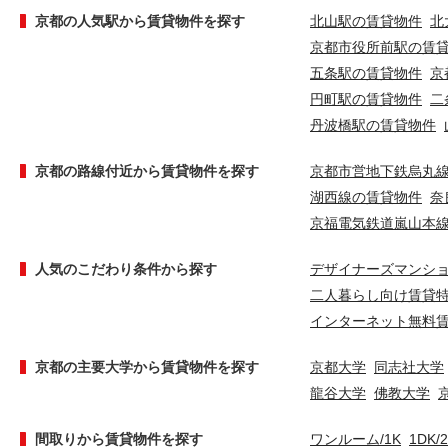
京都の人気駅から賃貸物件を探す
北山駅の賃貸物件
北
京都市役所前駅の賃
五条駅の賃貸物件
京
円町駅の賃貸物件
二
丹波橋駅の賃貸物件
京都の路線付近から賃貸物件を探す
京都市営地下鉄烏丸
湖西線の賃貸物件
奈
京福電気鉄道嵐山本
人気のこだわり条件から探す
デザイナーズマンシ
二人暮らし向け賃貸
インターネット無料
京都の主要大学から賃貸物件を探す
京都大学
同志社大学
龍谷大学
佛教大学
間取りから賃貸物件を探す
ワンルーム/1K
1DK/