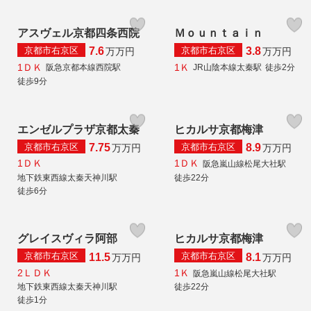
アスヴェル京都四条西院
Ｍｏｕｎｔａｉｎ
京都市右京区
京都市右京区
7.6
3.8
万
万円
万
万円
1ＤＫ
1Ｋ
阪急京都本線西院駅
JR山陰本線太秦駅
徒歩2分
徒歩9分
エンゼルプラザ京都太秦
ヒカルサ京都梅津
京都市右京区
京都市右京区
7.75
8.9
万
万円
万
万円
1ＤＫ
1ＤＫ
阪急嵐山線松尾大社駅
地下鉄東西線太秦天神川駅
徒歩22分
徒歩6分
グレイスヴィラ阿部
ヒカルサ京都梅津
京都市右京区
京都市右京区
11.5
8.1
万
万円
万
万円
2ＬＤＫ
1Ｋ
阪急嵐山線松尾大社駅
地下鉄東西線太秦天神川駅
徒歩22分
徒歩1分