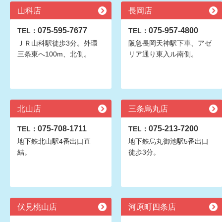
山科店
長岡店
075-595-7677
075-957-4800
TEL：
TEL：
ＪＲ山科駅徒歩3分。外環
阪急長岡天神駅下車、アゼ
三条東へ100m、北側。
リア通り東入ル南側。
北山店
三条烏丸店
075-708-1711
075-213-7200
TEL：
TEL：
地下鉄北山駅4番出口直
地下鉄烏丸御池駅5番出口
結。
徒歩3分。
伏見桃山店
河原町四条店