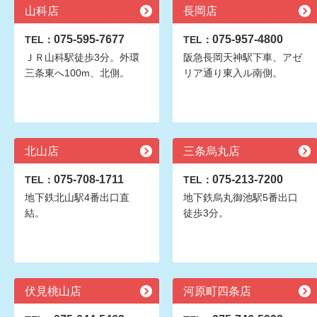
山科店
長岡店
075-595-7677
075-957-4800
TEL：
TEL：
ＪＲ山科駅徒歩3分。外環
阪急長岡天神駅下車、アゼ
三条東へ100m、北側。
リア通り東入ル南側。
北山店
三条烏丸店
075-708-1711
075-213-7200
TEL：
TEL：
地下鉄北山駅4番出口直
地下鉄烏丸御池駅5番出口
結。
徒歩3分。
伏見桃山店
河原町四条店