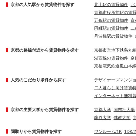
京都の人気駅から賃貸物件を探す
北山駅の賃貸物件
北
京都市役所前駅の賃
五条駅の賃貸物件
京
円町駅の賃貸物件
二
丹波橋駅の賃貸物件
京都の路線付近から賃貸物件を探す
京都市営地下鉄烏丸
湖西線の賃貸物件
奈
京福電気鉄道嵐山本
人気のこだわり条件から探す
デザイナーズマンシ
二人暮らし向け賃貸
インターネット無料
京都の主要大学から賃貸物件を探す
京都大学
同志社大学
龍谷大学
佛教大学
間取りから賃貸物件を探す
ワンルーム/1K
1DK/