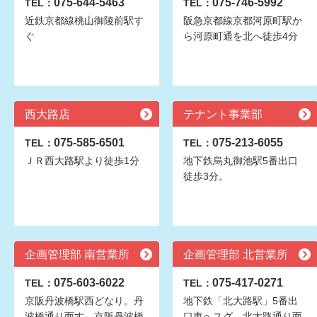
075-644-5463
075-746-5992
TEL：
TEL：
近鉄京都線桃山御陵前駅す
阪急京都線京都河原町駅か
ぐ
ら河原町通を北へ徒歩4分
西大路店
テナント事業部
075-585-6501
075-213-6055
TEL：
TEL：
ＪＲ西大路駅より徒歩1分
地下鉄烏丸御池駅5番出口
徒歩3分。
企画管理部 南営業所
企画管理部 北営業所
075-603-6022
075-417-0271
TEL：
TEL：
京阪丹波橋駅西どなり。丹
地下鉄「北大路駅」5番出
波橋通り面す。京阪丹波橋
口東へスグ。北大路通り面