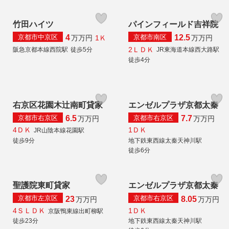
竹田ハイツ
パインフィールド吉祥院
京都市中京区
京都市南区
4
12.5
1Ｋ
万
万円
万
万円
2ＬＤＫ
阪急京都本線西院駅
徒歩5分
JR東海道本線西大路駅
徒歩4分
右京区花園木辻南町貸家
エンゼルプラザ京都太秦
京都市右京区
京都市右京区
6.5
7.7
万
万円
万
万円
4ＤＫ
1ＤＫ
JR山陰本線花園駅
徒歩9分
地下鉄東西線太秦天神川駅
徒歩6分
聖護院東町貸家
エンゼルプラザ京都太秦
京都市左京区
京都市右京区
23
8.05
万
万円
万
万円
4ＳＬＤＫ
1ＤＫ
京阪鴨東線出町柳駅
徒歩23分
地下鉄東西線太秦天神川駅