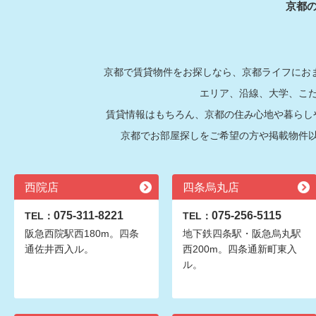
京都
京都で賃貸物件をお探しなら、京都ライフにおま
エリア、沿線、大学、こ
賃貸情報はもちろん、京都の住み心地や暮らし
京都でお部屋探しをご希望の方や掲載物件
西院店
四条烏丸店
075-311-8221
075-256-5115
TEL：
TEL：
阪急西院駅西180m。四条
地下鉄四条駅・阪急烏丸駅
通佐井西入ル。
西200m。四条通新町東入
ル。