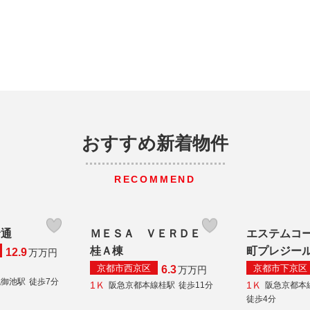
おすすめ新着物件
RECOMMEND
倉通
ＭＥＳＡ ＶＥＲＤＥ
エステムコ
桂Ａ棟
町プレジー
12.9
万
万円
京都市西京区
京都市下京区
6.3
万
万円
丸御池駅
徒歩7分
1Ｋ
1Ｋ
阪急京都本線桂駅
徒歩11分
阪急京都本
徒歩4分