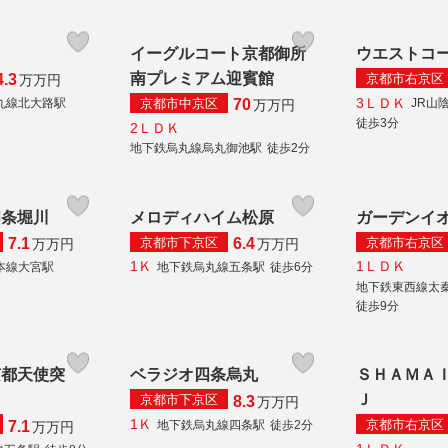
ツ
イーグルコート京都御所
ウエストコ
南プレミアム迎賓館
京都市右京区
4.3
万
万円
3ＬＤＫ
京都市中京区
丸線北大路駅
JR山
70
万
万円
徒歩3分
2ＬＤＫ
地下鉄烏丸線烏丸御池駅
徒歩2分
四条堀川
メロディハイム松原
ガーデンイ
京都市下京区
京都市右京区
7.1
6.4
万
万円
万
万円
1Ｋ
1ＬＤＫ
本線大宮駅
地下鉄烏丸線五条駅
徒歩6分
地下鉄東西線太
徒歩9分
京都天使突
ベラジオ四条烏丸
ＳＨＡＭＡ
Ｊ
京都市下京区
8.3
万
万円
1Ｋ
京都市右京区
地下鉄烏丸線四条駅
徒歩2分
7.1
万
万円