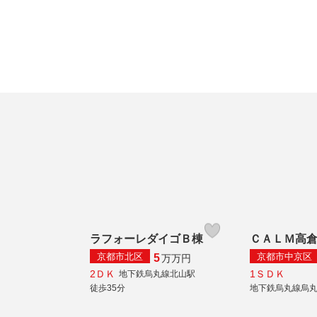
ラフォーレダイゴＢ棟
ＣＡＬＭ高
京都市北区
京都市中京区
5
万
万円
2ＤＫ
1ＳＤＫ
地下鉄烏丸線北山駅
徒歩35分
地下鉄烏丸線烏