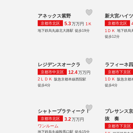
アネックス紫野
新大宮ハイ
京都市北区
京都市北区
5.3
1Ｋ
万
万円
1ＤＫ
地下鉄烏丸線北大路駅
徒歩19分
地下鉄烏
徒歩12分
レジデンスオークラ
ラフィーネ
京都市中京区
京都市下京区
12.4
万
万円
2ＬＤＫ
1ＤＫ
阪急京都本線西院駅
阪急京都
徒歩4分
徒歩4分
シャトープラティークⅠ
プレサンス
抜 奏
京都市北区
3.2
万
万円
ワンルーム
京都市下京区
地下鉄烏丸線鞍馬口駅
徒歩15分