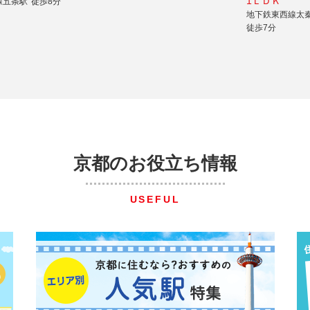
1ＬＤＫ
線五条駅
徒歩8分
地下鉄東西線太
徒歩7分
京都のお役立ち情報
USEFUL