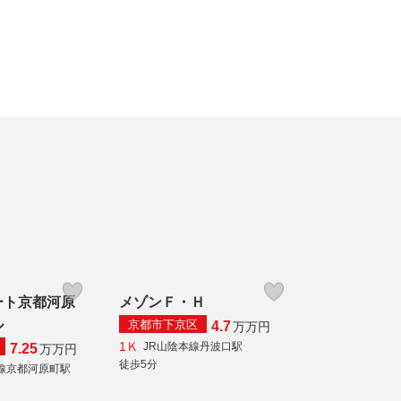
ート京都河原
メゾンＦ・Ｈ
ル
京都市下京区
4.7
万
万円
1Ｋ
JR山陰本線丹波口駅
7.25
万
万円
徒歩5分
線京都河原町駅