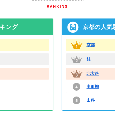
RANKING
ンキング
京都の人気
京都
桂
北大路
出町柳
山科