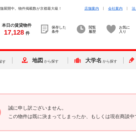
店舗展開中。物件掲載数が京都最大級！
店舗案内
会社案内
法
本日の賃貸物件
保存した
閲覧
お気に
17,128
条件
履歴
入り
件
地図
大学名
から探す
から探す
探す
誠に申し訳ございません。
この物件は既に決まってしまったか、もしくは現在商談中