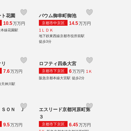
ート花園
バウム御幸町御池
京都市中京区
10.5
14.5
万
万円
万
万円
1ＬＤＫ
陰本線花園駅
地下鉄東西線京都市役所前駅
徒歩3分
オリ
ロフティ四条大宮
京都市下京区
7.6
6
1Ｋ
万
万円
万
万円
阪急京都本線大宮駅
徒歩2分
秦天神川駅
ＩＳＯＮ Ｊ
エスリード京都河原町第
３
京都市下京区
9.5
6.45
万
万円
万
万円