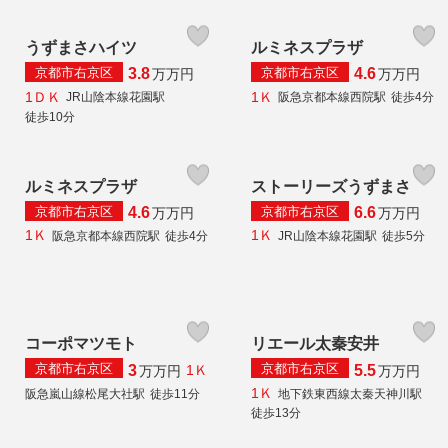
うずまさハイツ
ルミネスプラザ
京都市右京区
京都市右京区
3.8
4.6
万
万円
万
万円
1ＤＫ
1Ｋ
JR山陰本線花園駅
阪急京都本線西院駅
徒歩4分
徒歩10分
ルミネスプラザ
ストーリーズうずまさ
京都市右京区
京都市右京区
4.6
6.6
万
万円
万
万円
1Ｋ
1Ｋ
阪急京都本線西院駅
徒歩4分
JR山陰本線花園駅
徒歩5分
コーポマツモト
リエール太秦安井
京都市右京区
京都市右京区
3
5.5
1Ｋ
万
万円
万
万円
1Ｋ
阪急嵐山線松尾大社駅
徒歩11分
地下鉄東西線太秦天神川駅
徒歩13分