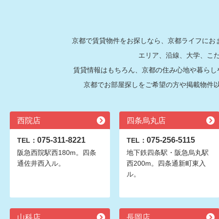
京都で賃貸物件をお探しなら、京都ライフにおま
エリア、沿線、大学、こ
賃貸情報はもちろん、京都の住み心地や暮らし
京都でお部屋探しをご希望の方や掲載物件
西院店
四条烏丸店
075-311-8221
075-256-5115
TEL：
TEL：
阪急西院駅西180m。四条
地下鉄四条駅・阪急烏丸駅
通佐井西入ル。
西200m。四条通新町東入
ル。
山科店
長岡店