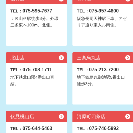
075-595-7677
075-957-4800
TEL：
TEL：
ＪＲ山科駅徒歩3分。外環
阪急長岡天神駅下車、アゼ
三条東へ100m、北側。
リア通り東入ル南側。
北山店
三条烏丸店
075-708-1711
075-213-7200
TEL：
TEL：
地下鉄北山駅4番出口直
地下鉄烏丸御池駅5番出口
結。
徒歩3分。
伏見桃山店
河原町四条店
075-644-5463
075-746-5992
TEL：
TEL：