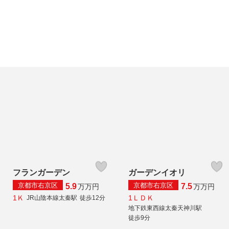
フランガーデン
ガーデンイオリ
京都市右京区
京都市右京区
5.9
7.5
万
万円
万
万円
1Ｋ
1ＬＤＫ
JR山陰本線太秦駅
徒歩12分
地下鉄東西線太秦天神川駅
徒歩9分