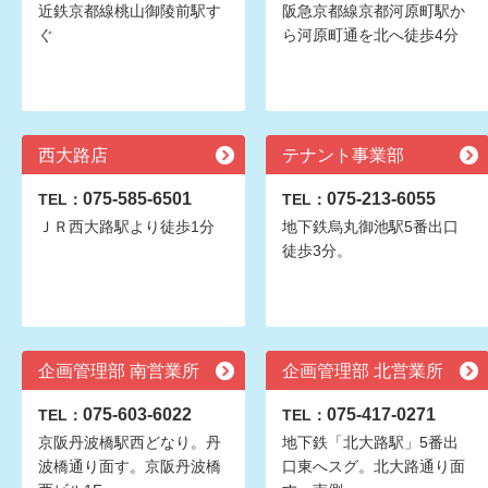
近鉄京都線桃山御陵前駅す
阪急京都線京都河原町駅か
ぐ
ら河原町通を北へ徒歩4分
西大路店
テナント事業部
075-585-6501
075-213-6055
TEL：
TEL：
ＪＲ西大路駅より徒歩1分
地下鉄烏丸御池駅5番出口
徒歩3分。
企画管理部 南営業所
企画管理部 北営業所
075-603-6022
075-417-0271
TEL：
TEL：
京阪丹波橋駅西どなり。丹
地下鉄「北大路駅」5番出
波橋通り面す。京阪丹波橋
口東へスグ。北大路通り面