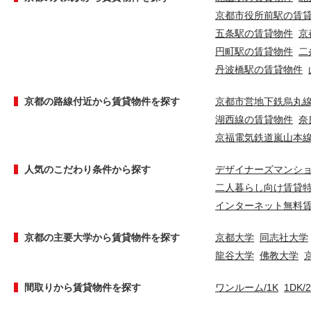
京都市役所前駅の賃
五条駅の賃貸物件
京
円町駅の賃貸物件
二
丹波橋駅の賃貸物件
京都の路線付近から賃貸物件を探す
京都市営地下鉄烏丸
湖西線の賃貸物件
奈
京福電気鉄道嵐山本
人気のこだわり条件から探す
デザイナーズマンシ
二人暮らし向け賃貸
インターネット無料
京都の主要大学から賃貸物件を探す
京都大学
同志社大学
龍谷大学
佛教大学
間取りから賃貸物件を探す
ワンルーム/1K
1DK/