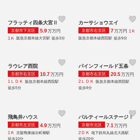
フラッティ四条大宮Ⅱ
カーサショウエイ
京都市下京区
京都市右京区
5.9
7
1Ｋ
万
万円
万
万円
1Ｋ
阪急京都本線大宮駅
徒歩3分
阪急京都本線西院駅
徒歩9分
ラウレア西院
パインフィールド五条
京都市右京区
京都市右京区
10.7
20.5
万
万円
万
万円
1ＬＤＫ
2ＬＤＫ
阪急京都本線西院駅
阪急京都本線西院駅
徒歩5分
徒歩9分
飛鳥井ハウス
パルティールステージⅠ
京都市左京区
京都市北区
4.9
7.1
万
万円
万
万円
1Ｋ
2ＤＫ
京阪鴨東線出町柳駅
地下鉄烏丸線北大路駅
徒歩10分
徒歩20分