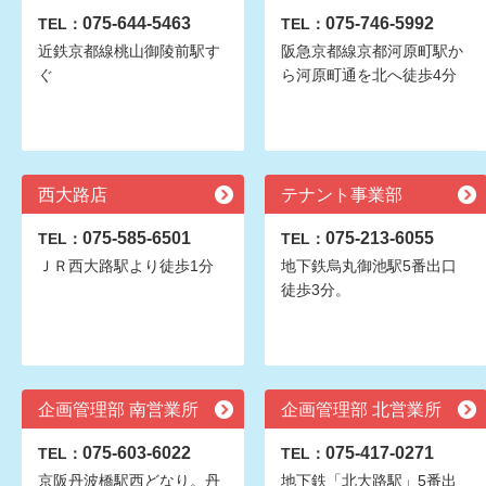
075-644-5463
075-746-5992
TEL：
TEL：
近鉄京都線桃山御陵前駅す
阪急京都線京都河原町駅か
ぐ
ら河原町通を北へ徒歩4分
西大路店
テナント事業部
075-585-6501
075-213-6055
TEL：
TEL：
ＪＲ西大路駅より徒歩1分
地下鉄烏丸御池駅5番出口
徒歩3分。
企画管理部 南営業所
企画管理部 北営業所
075-603-6022
075-417-0271
TEL：
TEL：
京阪丹波橋駅西どなり。丹
地下鉄「北大路駅」5番出