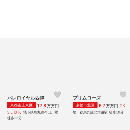
パレロイヤル西陣
プリムローズ
京都市上京区
京都市北区
17.8
6.7
2Ｋ
万
万円
万
万円
3ＬＤＫ
地下鉄烏丸線今出川駅
地下鉄烏丸線北大路駅
徒歩10分
徒歩13分