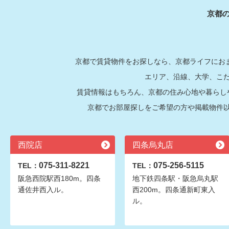
京都
京都で賃貸物件をお探しなら、京都ライフにおま
エリア、沿線、大学、こ
賃貸情報はもちろん、京都の住み心地や暮らし
京都でお部屋探しをご希望の方や掲載物件
西院店
四条烏丸店
075-311-8221
075-256-5115
TEL：
TEL：
阪急西院駅西180m。四条
地下鉄四条駅・阪急烏丸駅
通佐井西入ル。
西200m。四条通新町東入
ル。