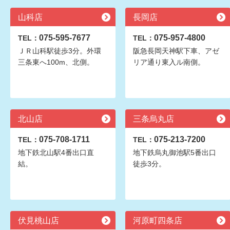
山科店
長岡店
075-595-7677
075-957-4800
TEL：
TEL：
ＪＲ山科駅徒歩3分。外環
阪急長岡天神駅下車、アゼ
三条東へ100m、北側。
リア通り東入ル南側。
北山店
三条烏丸店
075-708-1711
075-213-7200
TEL：
TEL：
地下鉄北山駅4番出口直
地下鉄烏丸御池駅5番出口
結。
徒歩3分。
伏見桃山店
河原町四条店