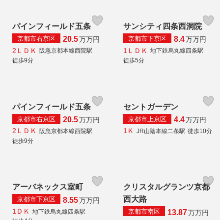
パインフィールド五条
サンシティ四条西洞院
京都市右京区
京都市下京区
20.5
8.4
万
万円
万
万円
2ＬＤＫ
1ＬＤＫ
阪急京都本線西院駅
地下鉄烏丸線四条駅
徒歩9分
徒歩5分
パインフィールド五条
セントガーデン
京都市右京区
京都市上京区
20.5
4.4
万
万円
万
万円
2ＬＤＫ
1Ｋ
阪急京都本線西院駅
JR山陰本線二条駅
徒歩10分
徒歩9分
アーバネックス室町
クリスタルグランツ京都
西大路
京都市下京区
8.55
万
万円
1ＤＫ
京都市南区
地下鉄烏丸線四条駅
13.87
万
万円