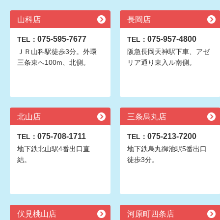
山科店
長岡店
075-595-7677
075-957-4800
TEL：
TEL：
ＪＲ山科駅徒歩3分。外環
阪急長岡天神駅下車、アゼ
三条東へ100m、北側。
リア通り東入ル南側。
北山店
三条烏丸店
075-708-1711
075-213-7200
TEL：
TEL：
地下鉄北山駅4番出口直
地下鉄烏丸御池駅5番出口
結。
徒歩3分。
伏見桃山店
河原町四条店