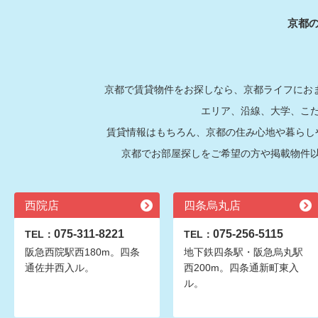
京都
京都で賃貸物件をお探しなら、京都ライフにおま
エリア、沿線、大学、こ
賃貸情報はもちろん、京都の住み心地や暮らし
京都でお部屋探しをご希望の方や掲載物件
西院店
四条烏丸店
075-311-8221
075-256-5115
TEL：
TEL：
阪急西院駅西180m。四条
地下鉄四条駅・阪急烏丸駅
通佐井西入ル。
西200m。四条通新町東入
ル。