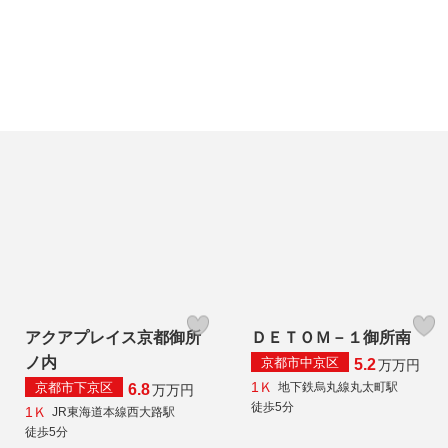
アクアプレイス京都御所
ＤＥＴＯＭ－１御所南
ノ内
京都市中京区
5.2
万
万円
1Ｋ
京都市下京区
地下鉄烏丸線丸太町駅
6.8
万
万円
徒歩5分
1Ｋ
JR東海道本線西大路駅
徒歩5分