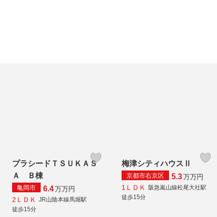
プラシードＴＳＵＫＡＳ
梅津シティハウスⅡ
Ａ Ｂ棟
京都市右京区
5.3
万
万円
1ＬＤＫ
亀岡市
阪急嵐山線松尾大社駅
6.4
万
万円
徒歩15分
2ＬＤＫ
JR山陰本線馬堀駅
徒歩15分