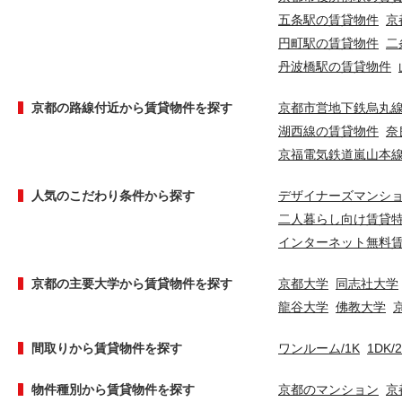
五条駅の賃貸物件
京
円町駅の賃貸物件
二
丹波橋駅の賃貸物件
京都の路線付近から賃貸物件を探す
京都市営地下鉄烏丸
湖西線の賃貸物件
奈
京福電気鉄道嵐山本
人気のこだわり条件から探す
デザイナーズマンシ
二人暮らし向け賃貸
インターネット無料
京都の主要大学から賃貸物件を探す
京都大学
同志社大学
龍谷大学
佛教大学
間取りから賃貸物件を探す
ワンルーム/1K
1DK/
物件種別から賃貸物件を探す
京都のマンション
京