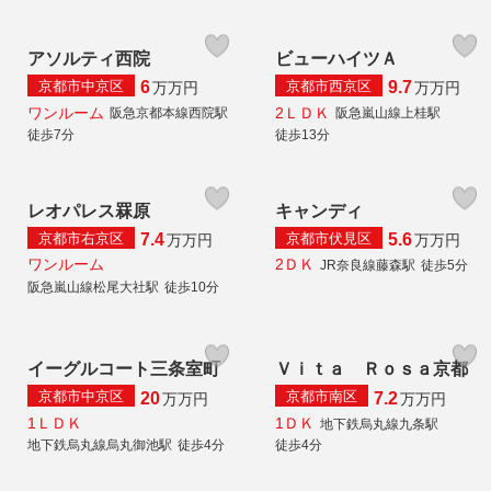
アソルティ西院
ビューハイツＡ
京都市中京区
京都市西京区
6
9.7
万
万円
万
万円
ワンルーム
2ＬＤＫ
阪急京都本線西院駅
阪急嵐山線上桂駅
徒歩7分
徒歩13分
レオパレス罧原
キャンディ
京都市右京区
京都市伏見区
7.4
5.6
万
万円
万
万円
ワンルーム
2ＤＫ
JR奈良線藤森駅
徒歩5分
阪急嵐山線松尾大社駅
徒歩10分
イーグルコート三条室町
Ｖｉｔａ Ｒｏｓａ京都
京都市中京区
京都市南区
20
7.2
万
万円
万
万円
1ＬＤＫ
1ＤＫ
地下鉄烏丸線九条駅
地下鉄烏丸線烏丸御池駅
徒歩4分
徒歩4分