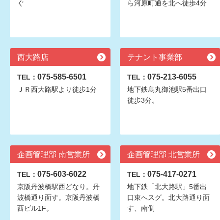
ぐ
ら河原町通を北へ徒歩4分
西大路店
テナント事業部
075-585-6501
075-213-6055
TEL：
TEL：
ＪＲ西大路駅より徒歩1分
地下鉄烏丸御池駅5番出口
徒歩3分。
企画管理部 南営業所
企画管理部 北営業所
075-603-6022
075-417-0271
TEL：
TEL：
京阪丹波橋駅西どなり。丹
地下鉄「北大路駅」5番出
波橋通り面す。京阪丹波橋
口東へスグ。北大路通り面
西ビル1F。
す、南側