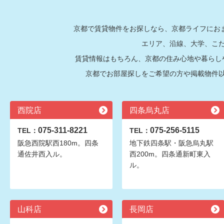
京都で賃貸物件をお探しなら、京都ライフにおま
エリア、沿線、大学、こ
賃貸情報はもちろん、京都の住み心地や暮らし
京都でお部屋探しをご希望の方や掲載物件
西院店
四条烏丸店
075-311-8221
075-256-5115
TEL：
TEL：
阪急西院駅西180m。四条
地下鉄四条駅・阪急烏丸駅
通佐井西入ル。
西200m。四条通新町東入
ル。
山科店
長岡店