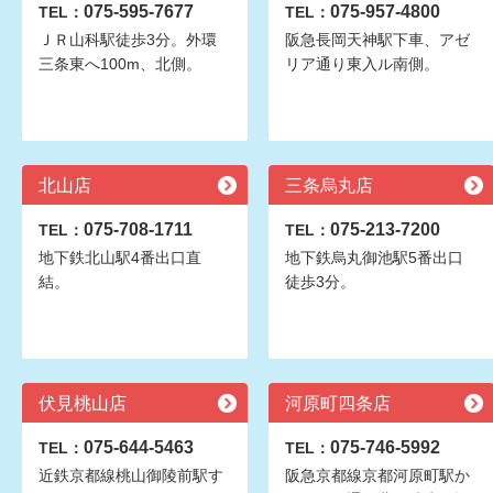
075-595-7677
075-957-4800
TEL：
TEL：
ＪＲ山科駅徒歩3分。外環
阪急長岡天神駅下車、アゼ
三条東へ100m、北側。
リア通り東入ル南側。
北山店
三条烏丸店
075-708-1711
075-213-7200
TEL：
TEL：
地下鉄北山駅4番出口直
地下鉄烏丸御池駅5番出口
結。
徒歩3分。
伏見桃山店
河原町四条店
075-644-5463
075-746-5992
TEL：
TEL：
近鉄京都線桃山御陵前駅す
阪急京都線京都河原町駅か