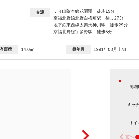
ＪＲ山陰本線花園駅 徒歩19分
交通
京福北野線北野白梅町駅 徒歩27分
地下鉄東西線太秦天神川駅 徒歩29分
京福北野線宇多野駅 徒歩5分
有面積
14.0㎡
築年月
1991年03月上旬
間取
キッチ
トイ
前へ