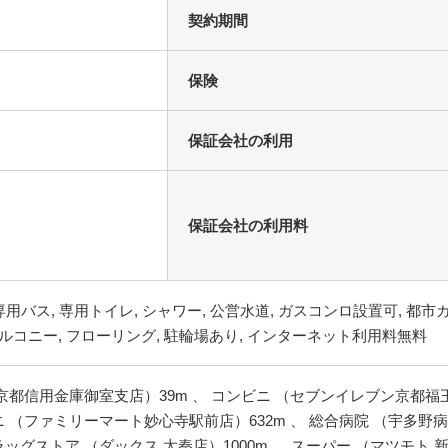
契約期間
保険
保証会社の利用
保証会社の利用料
京都信用金庫御室支店）39m 、 コンビニ （セブンイレブン京都福王
ビニ （ファミリーマート妙心寺駅前店）632m 、 総合病院 （宇多野
ドラッグストア （ダックス 太秦店）1000m 、 スーパー （マツモト 