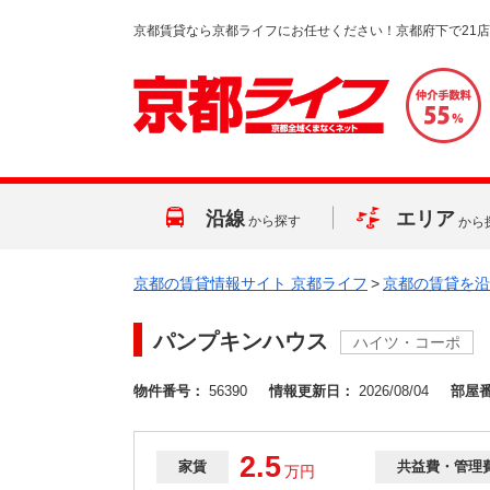
京都賃貸なら京都ライフにお任せください！京都府下で21
沿線
エリア
から探す
から
京都の賃貸情報サイト 京都ライフ
>
京都の賃貸を沿
パンプキンハウス
ハイツ・コーポ
物件番号：
56390
情報更新日：
2026/08/04
部屋
2.5
家賃
共益費・管理
万
円