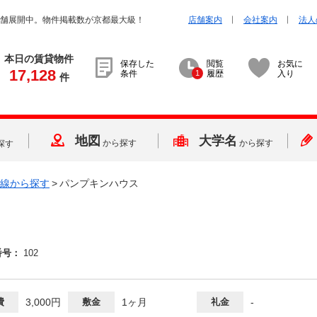
店舗展開中。物件掲載数が京都最大級！
店舗案内
会社案内
法人
本日の賃貸物件
保存した
閲覧
お気に
17,128
条件
1
履歴
入り
件
地図
大学名
から探す
から探す
探す
線から探す
>
パンプキンハウス
番号：
102
費
3,000円
敷金
1ヶ月
礼金
-