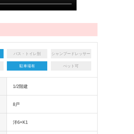
バス・トイレ別
シャンプードレッサー
駐車場有
ぺット可
1/2階建
8戸
洋6×K1