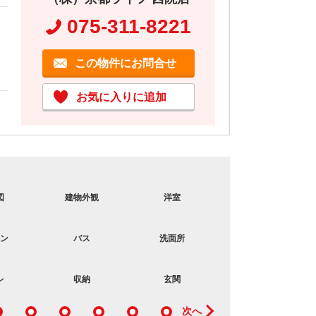
075-311-8221
この物件にお問合せ
お気に入りに追加
図
建物外観
洋室
コンロ
ン
バス
洗面所
洋室
レ
収納
玄関
キッチン
次へ