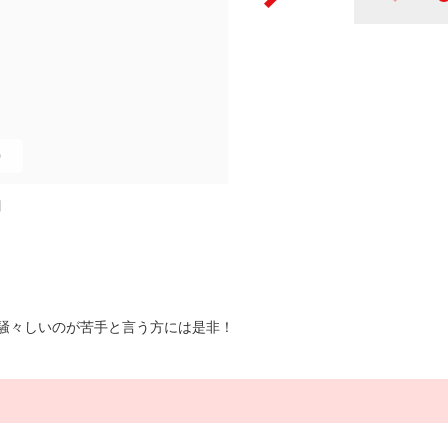
0
図
騒々しいのが苦手と言う方には是非！