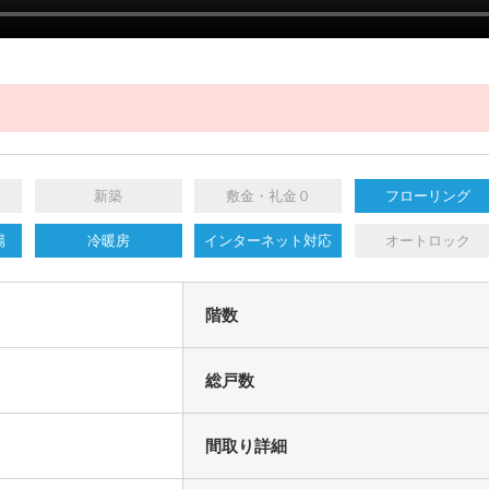
新築
敷金・礼金０
フローリング
場
冷暖房
インターネット対応
オートロック
階数
総戸数
間取り詳細