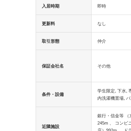
入居時期
即時
更新料
なし
取引形態
仲介
保証会社名
その他
条件・設備
銀行・信金等 （
245m 、 コン
近隣施設
店）992m 、 