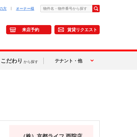
の方
オーナー様
来店予約
賃貸リクエスト
こだわり
テナント・他
から探す
（株）京都ライフ 西院店