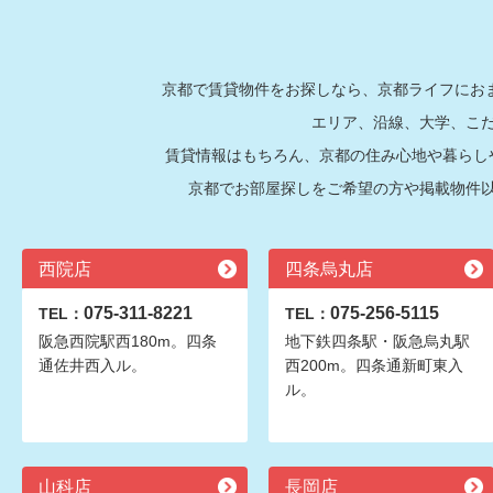
京都で賃貸物件をお探しなら、京都ライフにおま
エリア、沿線、大学、こ
賃貸情報はもちろん、京都の住み心地や暮らし
京都でお部屋探しをご希望の方や掲載物件
西院店
四条烏丸店
075-311-8221
075-256-5115
TEL：
TEL：
阪急西院駅西180m。四条
地下鉄四条駅・阪急烏丸駅
通佐井西入ル。
西200m。四条通新町東入
ル。
山科店
長岡店