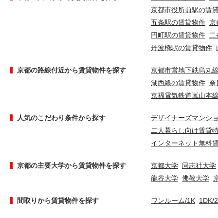
京都市役所前駅の賃
五条駅の賃貸物件
京
円町駅の賃貸物件
二
丹波橋駅の賃貸物件
京都の路線付近から賃貸物件を探す
京都市営地下鉄烏丸
湖西線の賃貸物件
奈
京福電気鉄道嵐山本
人気のこだわり条件から探す
デザイナーズマンシ
二人暮らし向け賃貸
インターネット無料
京都の主要大学から賃貸物件を探す
京都大学
同志社大学
龍谷大学
佛教大学
間取りから賃貸物件を探す
ワンルーム/1K
1DK/