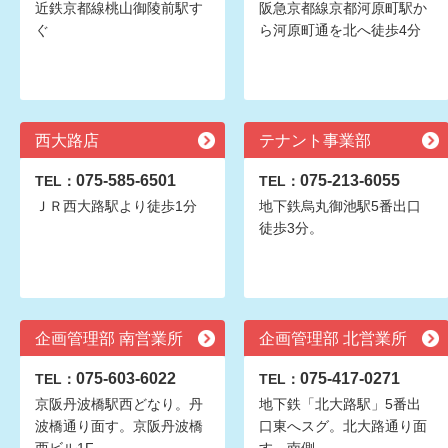
近鉄京都線桃山御陵前駅す
阪急京都線京都河原町駅か
ぐ
ら河原町通を北へ徒歩4分
西大路店
テナント事業部
075-585-6501
075-213-6055
TEL：
TEL：
ＪＲ西大路駅より徒歩1分
地下鉄烏丸御池駅5番出口
徒歩3分。
企画管理部 南営業所
企画管理部 北営業所
075-603-6022
075-417-0271
TEL：
TEL：
京阪丹波橋駅西どなり。丹
地下鉄「北大路駅」5番出
波橋通り面す。京阪丹波橋
口東へスグ。北大路通り面