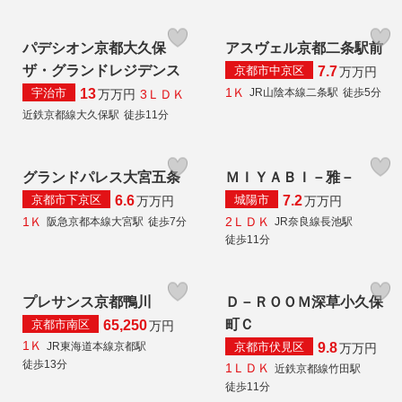
パデシオン京都大久保
アスヴェル京都二条駅前
ザ・グランドレジデンス
京都市中京区
7.7
万
万円
1Ｋ
宇治市
JR山陰本線二条駅
徒歩5分
13
3ＬＤＫ
万
万円
近鉄京都線大久保駅
徒歩11分
グランドパレス大宮五条
ＭＩＹＡＢＩ－雅－
京都市下京区
城陽市
6.6
7.2
万
万円
万
万円
1Ｋ
2ＬＤＫ
阪急京都本線大宮駅
徒歩7分
JR奈良線長池駅
徒歩11分
プレサンス京都鴨川
Ｄ－ＲＯＯＭ深草小久保
町Ｃ
京都市南区
65,250
万円
1Ｋ
京都市伏見区
JR東海道本線京都駅
9.8
万
万円
徒歩13分
1ＬＤＫ
近鉄京都線竹田駅
徒歩11分