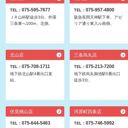
075-595-7677
075-957-4800
TEL：
TEL：
ＪＲ山科駅徒歩3分。外環
阪急長岡天神駅下車、アゼ
三条東へ100m、北側。
リア通り東入ル南側。
北山店
三条烏丸店
075-708-1711
075-213-7200
TEL：
TEL：
地下鉄北山駅4番出口直
地下鉄烏丸御池駅5番出口
結。
徒歩3分。
伏見桃山店
河原町四条店
075-644-5463
075-746-5992
TEL：
TEL：