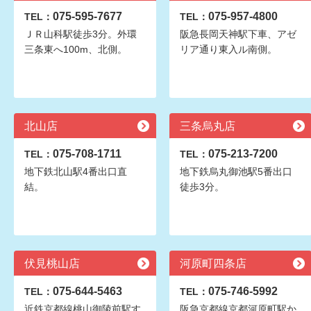
075-595-7677
075-957-4800
TEL：
TEL：
ＪＲ山科駅徒歩3分。外環
阪急長岡天神駅下車、アゼ
三条東へ100m、北側。
リア通り東入ル南側。
北山店
三条烏丸店
075-708-1711
075-213-7200
TEL：
TEL：
地下鉄北山駅4番出口直
地下鉄烏丸御池駅5番出口
結。
徒歩3分。
伏見桃山店
河原町四条店
075-644-5463
075-746-5992
TEL：
TEL：
近鉄京都線桃山御陵前駅す
阪急京都線京都河原町駅か