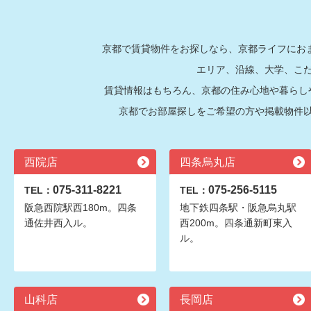
京都で賃貸物件をお探しなら、京都ライフにおま
エリア、沿線、大学、こ
賃貸情報はもちろん、京都の住み心地や暮らし
京都でお部屋探しをご希望の方や掲載物件
西院店
四条烏丸店
075-311-8221
075-256-5115
TEL：
TEL：
阪急西院駅西180m。四条
地下鉄四条駅・阪急烏丸駅
通佐井西入ル。
西200m。四条通新町東入
ル。
山科店
長岡店