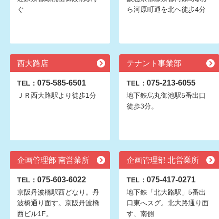
ぐ
ら河原町通を北へ徒歩4分
西大路店
テナント事業部
075-585-6501
075-213-6055
TEL：
TEL：
ＪＲ西大路駅より徒歩1分
地下鉄烏丸御池駅5番出口
徒歩3分。
企画管理部 南営業所
企画管理部 北営業所
075-603-6022
075-417-0271
TEL：
TEL：
京阪丹波橋駅西どなり。丹
地下鉄「北大路駅」5番出
波橋通り面す。京阪丹波橋
口東へスグ。北大路通り面
西ビル1F。
す、南側