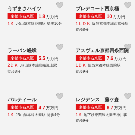
うずまさハイツ
プレデコート西京極
京都市右京区
京都市右京区
1.8
10
万
万円
万
万円
1Ｋ
1ＬＤＫ
JR山陰本線花園駅
徒歩10分
阪急京都本線西京極駅
徒歩8分
ラーバン嵯峨
アスヴェル京都四条西院
京都市右京区
京都市右京区
5.5
7.6
万
万円
万
万円
2ＤＫ
1ＤＫ
JR山陰本線嵯峨嵐山駅
阪急京都本線西院駅
徒歩8分
徒歩9分
パルティール
レジデンス 藤ケ森
京都市右京区
京都市右京区
4.7
6.7
万
万円
万
万円
1Ｋ
1Ｋ
JR山陰本線太秦駅
徒歩4分
地下鉄東西線太秦天神川駅
徒歩9分