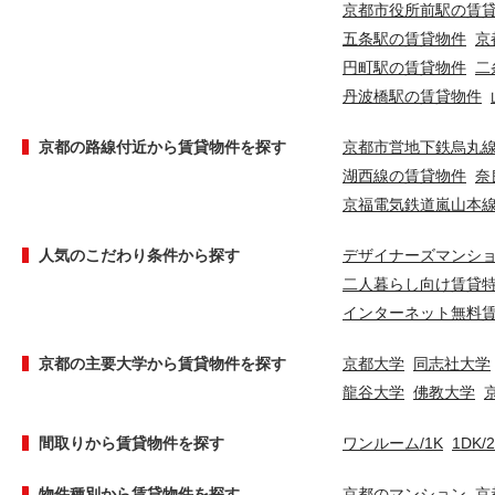
京都市役所前駅の賃
五条駅の賃貸物件
京
円町駅の賃貸物件
二
丹波橋駅の賃貸物件
京都の路線付近から賃貸物件を探す
京都市営地下鉄烏丸
湖西線の賃貸物件
奈
京福電気鉄道嵐山本
人気のこだわり条件から探す
デザイナーズマンシ
二人暮らし向け賃貸
インターネット無料
京都の主要大学から賃貸物件を探す
京都大学
同志社大学
龍谷大学
佛教大学
間取りから賃貸物件を探す
ワンルーム/1K
1DK/
物件種別から賃貸物件を探す
京都のマンション
京