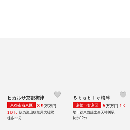
ヒカルサ京都梅津
Ｓｔａｂｌｅ梅津
京都市右京区
京都市右京区
8.9
5
1Ｋ
万
万円
万
万円
1ＤＫ
阪急嵐山線松尾大社駅
地下鉄東西線太秦天神川駅
徒歩12分
徒歩22分