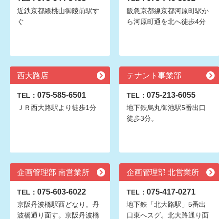
近鉄京都線桃山御陵前駅す
阪急京都線京都河原町駅か
ぐ
ら河原町通を北へ徒歩4分
西大路店
テナント事業部
075-585-6501
075-213-6055
TEL：
TEL：
ＪＲ西大路駅より徒歩1分
地下鉄烏丸御池駅5番出口
徒歩3分。
企画管理部 南営業所
企画管理部 北営業所
075-603-6022
075-417-0271
TEL：
TEL：
京阪丹波橋駅西どなり。丹
地下鉄「北大路駅」5番出
波橋通り面す。京阪丹波橋
口東へスグ。北大路通り面