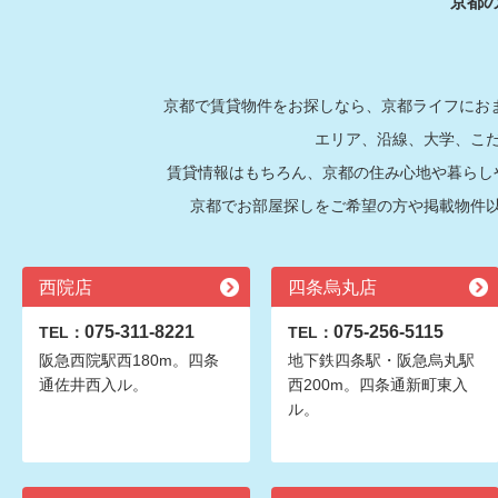
京都
京都で賃貸物件をお探しなら、京都ライフにおま
エリア、沿線、大学、こ
賃貸情報はもちろん、京都の住み心地や暮らし
京都でお部屋探しをご希望の方や掲載物件
西院店
四条烏丸店
075-311-8221
075-256-5115
TEL：
TEL：
阪急西院駅西180m。四条
地下鉄四条駅・阪急烏丸駅
通佐井西入ル。
西200m。四条通新町東入
ル。