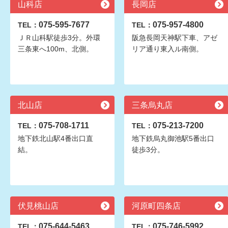
山科店
長岡店
075-595-7677
075-957-4800
TEL：
TEL：
ＪＲ山科駅徒歩3分。外環
阪急長岡天神駅下車、アゼ
三条東へ100m、北側。
リア通り東入ル南側。
北山店
三条烏丸店
075-708-1711
075-213-7200
TEL：
TEL：
地下鉄北山駅4番出口直
地下鉄烏丸御池駅5番出口
結。
徒歩3分。
伏見桃山店
河原町四条店
075-644-5463
075-746-5992
TEL：
TEL：