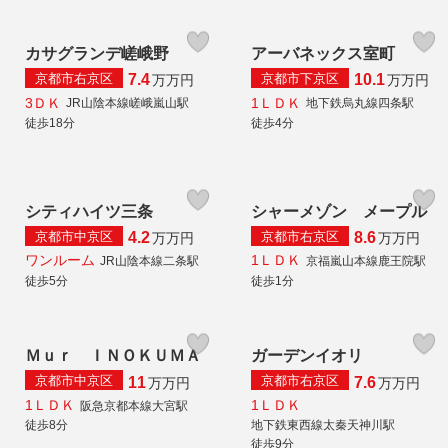
カサグランデ嵯峨野
アーバネックス室町
京都市右京区
京都市下京区
7.4
10.1
万
万円
万
万円
3ＤＫ
1ＬＤＫ
JR山陰本線嵯峨嵐山駅
地下鉄烏丸線四条駅
徒歩18分
徒歩4分
シティハイツ三条
シャーメゾン メープル
京都市中京区
京都市右京区
4.2
8.6
万
万円
万
万円
ワンルーム
1ＬＤＫ
JR山陰本線二条駅
京福嵐山本線鹿王院駅
徒歩5分
徒歩1分
Ｍｕｒ ＩＮＯＫＵＭＡ
ガーデンイオリ
京都市中京区
京都市右京区
11
7.6
万
万円
万
万円
1ＬＤＫ
1ＬＤＫ
阪急京都本線大宮駅
徒歩8分
地下鉄東西線太秦天神川駅
徒歩9分