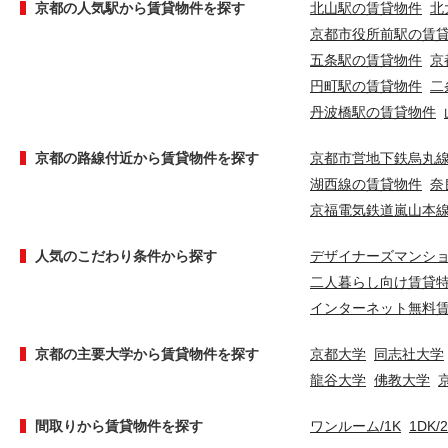
京都の人気駅から賃貸物件を探す
北山駅の賃貸物件
北
京都市役所前駅の賃
五条駅の賃貸物件
京
円町駅の賃貸物件
二
丹波橋駅の賃貸物件
京都の路線付近から賃貸物件を探す
京都市営地下鉄烏丸
湖西線の賃貸物件
奈
京福電気鉄道嵐山本
人気のこだわり条件から探す
デザイナーズマンシ
二人暮らし向け賃貸
インターネット無料
京都の主要大学から賃貸物件を探す
京都大学
同志社大学
龍谷大学
佛教大学
間取りから賃貸物件を探す
ワンルーム/1K
1DK/