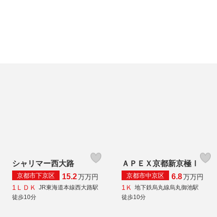
シャリマー西大路
ＡＰＥＸ京都新京極Ⅰ
京都市下京区
京都市中京区
15.2
6.8
万
万円
万
万円
1ＬＤＫ
1Ｋ
JR東海道本線西大路駅
地下鉄烏丸線烏丸御池駅
徒歩10分
徒歩10分